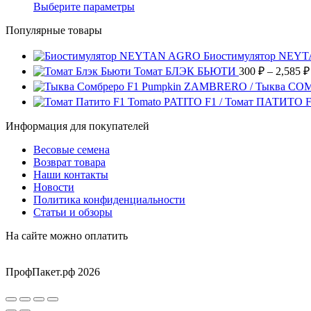
можно
несколько
цен:
4,700 ₽
Этот
Выберите параметры
товара.
выбрать
вариаций.
435 ₽
товар
на
Опции
Популярные товары
имеет
–
странице
можно
несколько
22,910
товара.
выбрать
вариаций.
Биостимулятор NEY
на
Опции
Томат БЛЭК БЬЮТИ
300
₽
–
2,585
₽
странице
можно
Pumpkin ZAMBRERO / Тыква СО
товара.
выбрать
Tomato PATITO F1 / Томат ПАТИТО 
на
странице
Информация для покупателей
товара.
Весовые семена
Возврат товара
Наши контакты
Новости
Политика конфиденциальности
Статьи и обзоры
На сайте можно оплатить
ПрофПакет.рф 2026
Вверх