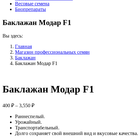
Весовые семена
Биопрепараты
Баклажан Модар F1
Вы здесь:
Главная
Магазин профессиональных семян
Баклажан
Баклажан Модар F1
Баклажан Модар F1
Диапазон
400
₽
–
3,550
₽
цен:
Раннеспелый.
400 ₽
Урожайный.
–
Транспортабельный.
3,550 ₽
Долго сохраняет свой внешний вид и вкусовые качества.