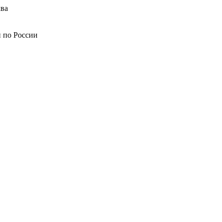
ва
й по России