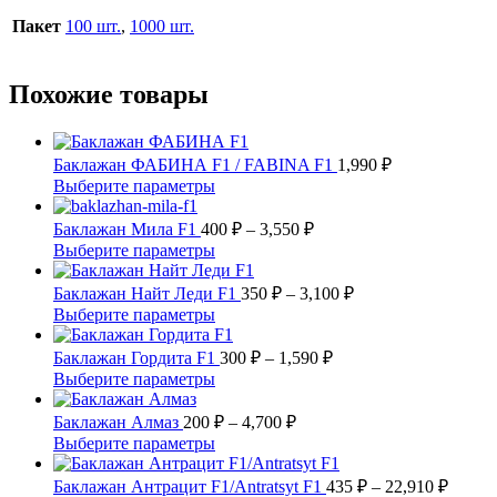
Пакет
100 шт.
,
1000 шт.
Похожие товары
Баклажан ФАБИНА F1 / FABINA F1
1,990
₽
Этот
Выберите параметры
товар
имеет
Диапазон
Баклажан Мила F1
400
₽
–
3,550
₽
несколько
цен:
Этот
Выберите параметры
вариаций.
400 ₽
товар
Опции
имеет
–
Диапазон
Баклажан Найт Леди F1
350
₽
–
3,100
₽
можно
несколько
цен:
3,550 ₽
Этот
Выберите параметры
выбрать
вариаций.
350 ₽
товар
на
Опции
имеет
Диапазон
–
Баклажан Гордита F1
300
₽
–
1,590
₽
странице
можно
несколько
цен:
3,100 ₽
Этот
Выберите параметры
товара.
выбрать
вариаций.
300 ₽
товар
на
Опции
имеет
Диапазон
–
Баклажан Алмаз
200
₽
–
4,700
₽
странице
можно
несколько
цен:
1,590 ₽
Этот
Выберите параметры
товара.
выбрать
вариаций.
200 ₽
товар
на
Опции
имеет
–
Диапа
Баклажан Антрацит F1/Antratsyt F1
435
₽
–
22,910
₽
странице