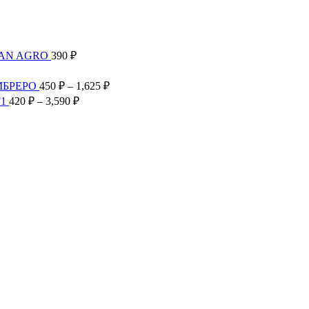
 ₽
TAN AGRO
390
₽
Диапазон
цен:
Диапазон
МБРЕРО
450
₽
–
1,625
₽
300 ₽
цен:
Диапазон
F1
420
₽
–
3,590
₽
–
450 ₽
цен:
2,585 ₽
–
420 ₽
1,625 ₽
–
3,590 ₽