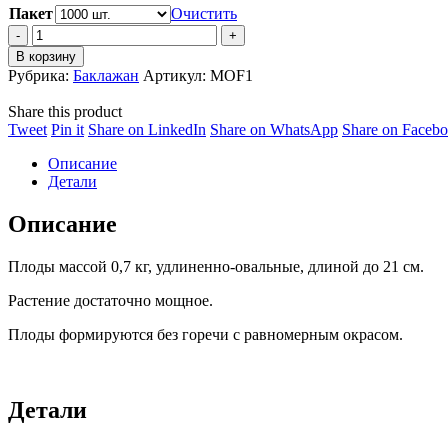
Пакет
Очистить
Баклажан
Модар
В корзину
F1
Рубрика:
Баклажан
Артикул:
MOF1
quantity
Share this product
Share
Share
Share
Share
Tweet
Pin it
Share on LinkedIn
Share on WhatsApp
Share on Faceb
on
on
on
on
Описание
Twitter
Pinterest
LinkedIn
WhatsApp
Детали
Описание
Плоды массой 0,7 кг, удлиненно-овальные, длиной до 21 см.
Растение достаточно мощное.
Плоды формируются без горечи с равномерным окрасом.
Детали