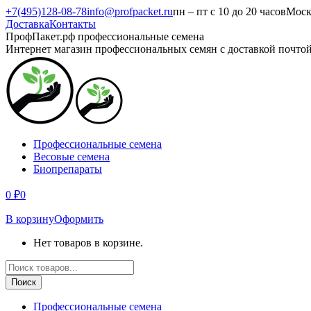
Перейти
+7(495)128-08-78
info@profpacket.ru
пн – пт с 10 до 20 часов
Моск
к
Доставка
Контакты
содержанию
Facebook
Одноклассники
Instagram
Вконтакте
Viber
Whatsapp
ПрофПакет.рф профессиональные семена
page
page
page
page
page
page
Интернет магазин профессиональных семян с доставкой почто
opens
opens
opens
opens
opens
opens
in
in
in
in
in
in
new
new
new
new
new
new
window
window
window
window
window
window
Профессиональные семена
Весовые семена
Биопрепараты
0
₽
0
В корзину
Оформить
Нет товаров в корзине.
Поиск
товаров
Поиск
Профессиональные семена