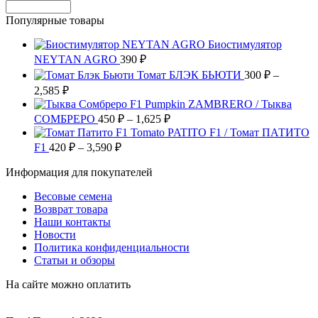
Популярные товары
Биостимулятор
NEYTAN AGRO
390
₽
Томат БЛЭК БЬЮТИ
300
₽
–
Диапазон
2,585
₽
цен:
Pumpkin ZAMBRERO / Тыква
300 ₽
Диапазон
СОМБРЕРО
450
₽
–
1,625
₽
–
цен:
Tomato PATITO F1 / Томат ПАТИТО
2,585 ₽
450 ₽
Диапазон
F1
420
₽
–
3,590
₽
цен:
–
Информация для покупателей
420 ₽
1,625 ₽
–
Весовые семена
3,590 ₽
Возврат товара
Наши контакты
Новости
Политика конфиденциальности
Статьи и обзоры
На сайте можно оплатить