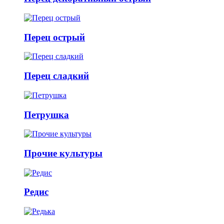
Перец острый
Перец сладкий
Петрушка
Прочие культуры
Редис