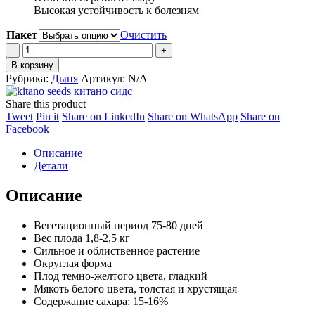
4,326 ₽
Высокая устойчивость к болезням
Пакет
Очистить
Дыня
KS
В корзину
/
Рубрика:
Дыня
Артикул:
N/A
КС
7066
Share this product
F1
Share
Share
Share
Share
Tweet
Pin it
Share on LinkedIn
Share on WhatsApp
Share on
quantity
on
Share
on
on
on
Facebook
Twitter
on
Pinterest
LinkedIn
WhatsApp
Описание
Facebook
Детали
Описание
Вегетационный период 75-80 дней
Вес плода 1,8-2,5 кг
Сильное и облиственное растение
Округлая форма
Плод темно-желтого цвета, гладкий
Мякоть белого цвета, толстая и хрустящая
Содержание сахара: 15-16%