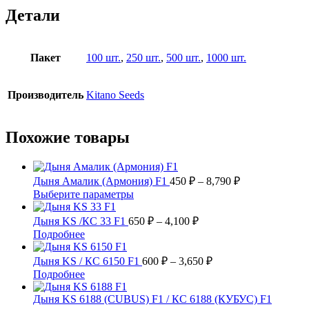
Детали
Пакет
100 шт.
,
250 шт.
,
500 шт.
,
1000 шт.
Производитель
Kitano Seeds
Похожие товары
Диапазон
Дыня Амалик (Армония) F1
450
₽
–
8,790
₽
цен:
Этот
Выберите параметры
450 ₽
товар
имеет
Диапазон
–
Дыня KS /КС 33 F1
650
₽
–
4,100
₽
несколько
цен:
8,790 ₽
Этот
Подробнее
вариаций.
650 ₽
товар
Опции
имеет
–
Диапазон
Дыня KS / КС 6150 F1
600
₽
–
3,650
₽
можно
несколько
цен:
4,100 ₽
Этот
Подробнее
выбрать
вариаций.
600 ₽
товар
на
Опции
имеет
–
Дыня KS 6188 (CUBUS) F1 / КС 6188 (КУБУС) F1
странице
можно