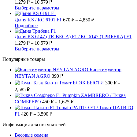
несколько
Диапазон
3,650 ₽
1,279
₽
–
10,579
₽
товара.
выбрать
вариаций.
цен:
Этот
Выберите параметры
на
Опции
1,279 ₽
товар
странице
можно
–
имеет
Диапазон
Дыня KS / КС 6191 F1
670
₽
–
4,850
₽
товара.
выбрать
несколько
цен:
10,579 ₽
Этот
Подробнее
на
вариаций.
670 ₽
товар
странице
Опции
имеет
–
Дыня KS 6147 (TRIBECA) F1 / КС 6147 (ТРИБЕКА) F1
товара.
можно
несколько
Диапазон
4,850 ₽
1,279
₽
–
10,579
₽
выбрать
вариаций.
цен:
Этот
Выберите параметры
на
Опции
1,279 ₽
товар
странице
можно
Популярные товары
–
имеет
товара.
выбрать
несколько
10,579 ₽
на
Биостимулятор
вариаций.
странице
NEYTAN AGRO
390
Опции
₽
товара.
можно
Томат БЛЭК БЬЮТИ
300
₽
–
выбрать
Диапазон
2,585
₽
на
цен:
Pumpkin ZAMBRERO / Тыква
странице
300 ₽
Диапазон
СОМБРЕРО
450
₽
–
1,625
₽
товара.
–
цен:
Tomato PATITO F1 / Томат ПАТИТО
2,585 ₽
450 ₽
Диапазон
F1
420
₽
–
3,590
₽
цен:
–
Информация для покупателей
420 ₽
1,625 ₽
–
Весовые семена
3,590 ₽