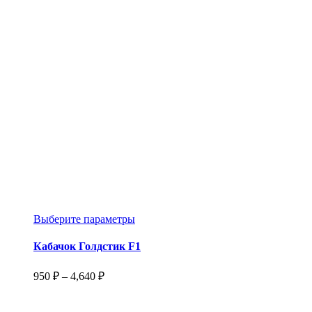
цен:
можно
1,100 ₽
выбрать
–
на
9,950 ₽
странице
товара.
Этот
Выберите параметры
товар
имеет
Кабачок Голдстик F1
несколько
вариаций.
Диапазон
950
₽
–
4,640
₽
Опции
цен:
можно
950 ₽
выбрать