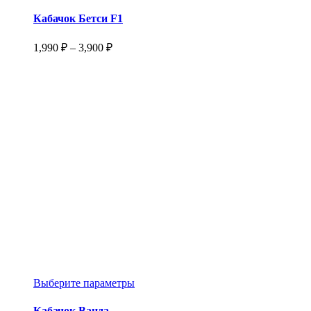
товар
имеет
Кабачок Бетси F1
несколько
вариаций.
Диапазон
1,990
₽
–
3,900
₽
Опции
цен:
можно
1,990 ₽
выбрать
–
на
3,900 ₽
странице
товара.
Этот
Выберите параметры
товар
имеет
Кабачок Ванда