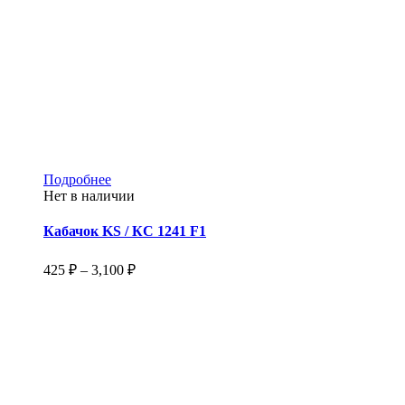
Этот
Подробнее
товар
Нет в наличии
имеет
несколько
Кабачок KS / КС 1241 F1
вариаций.
Опции
Диапазон
425
₽
–
3,100
₽
можно
цен:
выбрать
425 ₽
на
–
странице
3,100 ₽
товара.