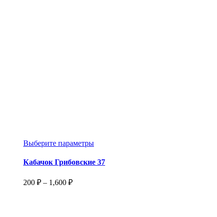
Этот
Выберите параметры
товар
имеет
Кабачок Грибовские 37
несколько
вариаций.
Диапазон
200
₽
–
1,600
₽
Опции
цен:
можно
200 ₽
выбрать
–
на