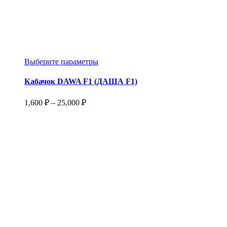
Этот
Выберите параметры
товар
имеет
Кабачок DAWA F1 (ДАША F1)
несколько
вариаций.
Диапазон
1,600
₽
–
25,000
₽
Опции
цен:
можно
1,600 ₽
выбрать
–
на
25,000 ₽
странице
товара.