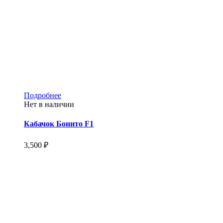
Этот
Подробнее
товар
Нет в наличии
имеет
несколько
Кабачок Бонито F1
вариаций.
Опции
3,500
₽
можно
выбрать
на
странице
товара.