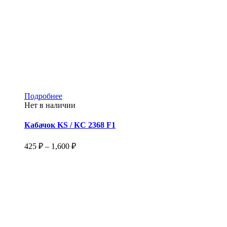
Этот
Подробнее
товар
Нет в наличии
имеет
несколько
Кабачок KS / КС 2368 F1
вариаций.
Опции
Диапазон
425
₽
–
1,600
₽
можно
цен:
выбрать
425 ₽
на
–
странице
1,600 ₽
товара.