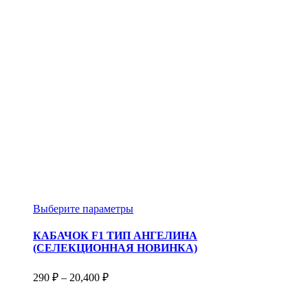
Этот
Выберите параметры
товар
имеет
КАБАЧОК F1 ТИП АНГЕЛИНА
несколько
(СЕЛЕКЦИОННАЯ НОВИНКА)
вариаций.
Опции
Диапазон
290
₽
–
20,400
₽
можно
цен:
выбрать
290 ₽
на