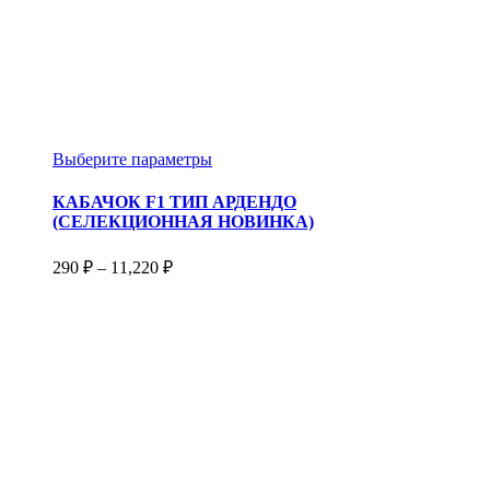
Этот
Выберите параметры
товар
имеет
КАБАЧОК F1 ТИП АРДЕНДО
несколько
(СЕЛЕКЦИОННАЯ НОВИНКА)
вариаций.
Опции
Диапазон
290
₽
–
11,220
₽
можно
цен:
выбрать
290 ₽
на
–
странице
11,220 ₽
товара.