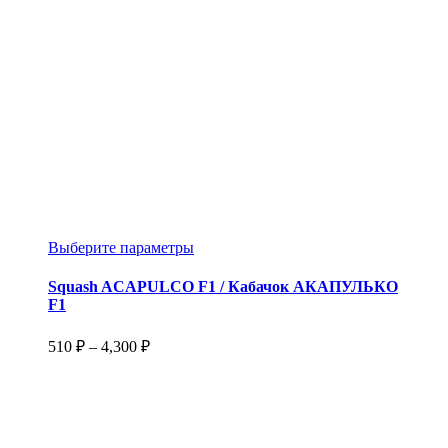
Этот
Выберите параметры
товар
имеет
Squash ACAPULCO F1 / Кабачок АКАПУЛЬКО
несколько
F1
вариаций.
Опции
Диапазон
510
₽
–
4,300
₽
можно
цен:
выбрать
510 ₽
на
–
странице
4,300 ₽
товара.