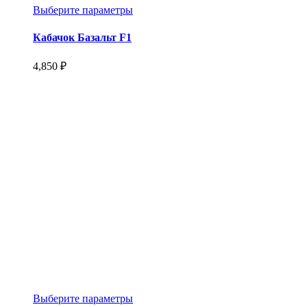
Этот
Выберите параметры
товар
имеет
Кабачок Базальт F1
несколько
вариаций.
4,850
₽
Опции
можно
выбрать
на
странице
товара.
Этот
Выберите параметры