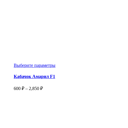
Этот
Выберите параметры
товар
имеет
Кабачок Амарил F1
несколько
вариаций.
Диапазон
600
₽
–
2,850
₽
Опции
цен:
можно
600 ₽
выбрать
–
на
2,850 ₽
странице
товара.