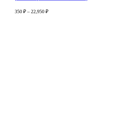
вариаций.
Опции
Диапазон
350
₽
–
22,950
₽
можно
цен:
выбрать
350 ₽
на
–
странице
22,950 ₽
товара.