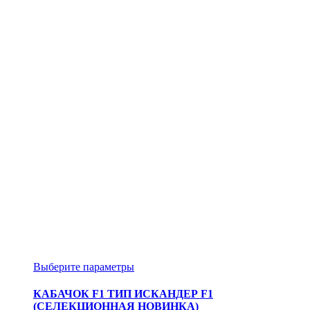
Этот
Выберите параметры
товар
имеет
КАБАЧОК F1 ТИП ИСКАНДЕР F1
несколько
(СЕЛЕКЦИОННАЯ НОВИНКА)