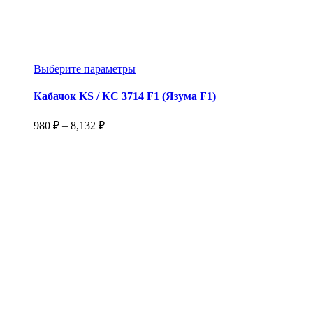
Этот
Выберите параметры
товар
имеет
Кабачок KS / КС 3714 F1 (Язума F1)
несколько
вариаций.
Диапазон
980
₽
–
8,132
₽
Опции
цен:
можно
980 ₽
выбрать
–
на
8,132 ₽
странице
товара.