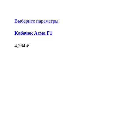
Этот
Выберите параметры
товар
имеет
Кабачок Асма F1
несколько
вариаций.
4,264
₽
Опции
можно
выбрать
на
странице
товара.