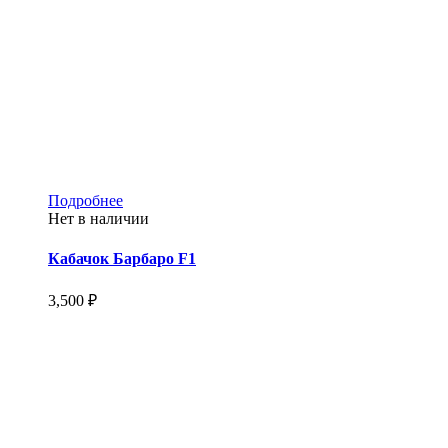
Этот
Подробнее
товар
Нет в наличии
имеет
несколько
Кабачок Барбаро F1
вариаций.
Опции
3,500
₽
можно
выбрать
на
странице
товара.