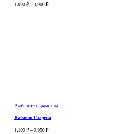
вариаций.
Диапазон
1,990
₽
–
3,900
₽
Опции
цен:
можно
1,990 ₽
выбрать
–
на
3,900 ₽
странице
товара.
Этот
Выберите параметры
товар
имеет
Кабачок Голдена
несколько
вариаций.
Диапазон
1,100
₽
–
9,950
₽
Опции