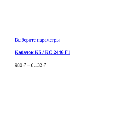
Этот
Выберите параметры
товар
имеет
Кабачок KS / КС 2446 F1
несколько
вариаций.
Диапазон
980
₽
–
8,132
₽
Опции
цен:
можно
980 ₽
выбрать
–
на
8,132 ₽
странице
товара.