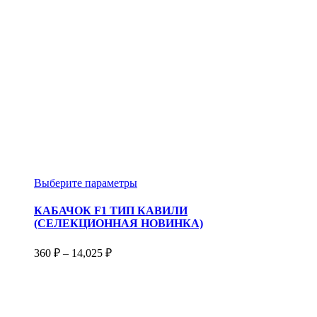
Этот
Выберите параметры
товар
имеет
КАБАЧОК F1 ТИП КАВИЛИ
несколько
(СЕЛЕКЦИОННАЯ НОВИНКА)
вариаций.
Опции
Диапазон
360
₽
–
14,025
₽
можно
цен:
выбрать
360 ₽
на
–
странице
14,025 ₽
товара.