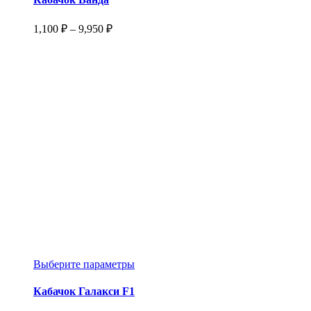
несколько
вариаций.
Диапазон
1,100
₽
–
9,950
₽
Опции
цен:
можно
1,100 ₽
выбрать
–
на
9,950 ₽
странице
товара.
Этот
Выберите параметры
товар
имеет
Кабачок Галакси F1
несколько