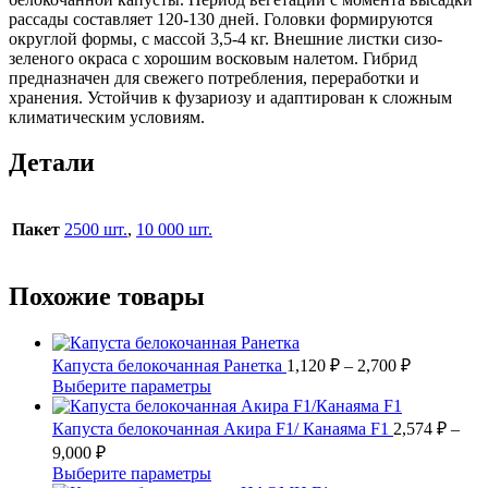
рассады составляет 120-130 дней. Головки формируются
округлой формы, с массой 3,5-4 кг. Внешние листки сизо-
зеленого окраса с хорошим восковым налетом. Гибрид
предназначен для свежего потребления, переработки и
хранения. Устойчив к фузариозу и адаптирован к сложным
климатическим условиям.
Детали
Пакет
2500 шт.
,
10 000 шт.
Похожие товары
Диапазон
Капуста белокочанная Ранетка
1,120
₽
–
2,700
₽
цен:
Этот
Выберите параметры
1,120 ₽
товар
имеет
–
Капуста белокочанная Акира F1/ Канаяма F1
2,574
₽
–
несколько
2,700 ₽
Диапазон
9,000
₽
вариаций.
цен:
Этот
Выберите параметры
Опции