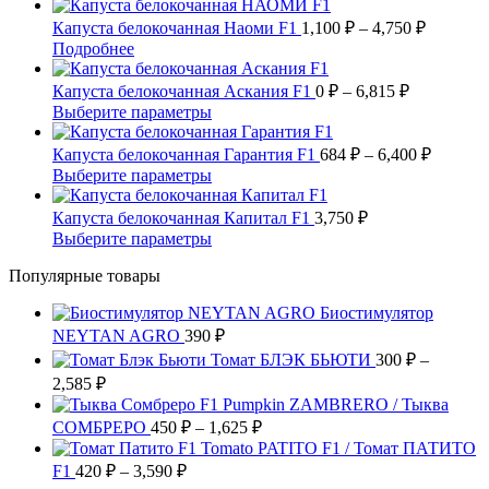
2,574 ₽
товар
можно
–
имеет
Диапазо
Капуста белокочанная Наоми F1
1,100
₽
–
4,750
₽
выбрать
несколько
цен:
9,000 ₽
Этот
Подробнее
на
вариаций.
1,100 ₽
товар
странице
Опции
имеет
Диапазон
–
Капуста белокочанная Аскания F1
0
₽
–
6,815
₽
товара.
можно
несколько
цен:
4,750 ₽
Этот
Выберите параметры
выбрать
вариаций.
0 ₽
товар
на
Опции
имеет
–
Диапаз
Капуста белокочанная Гарантия F1
684
₽
–
6,400
₽
странице
можно
несколько
цен:
6,815 ₽
Этот
Выберите параметры
товара.
выбрать
вариаций.
684 ₽
товар
на
Опции
имеет
–
Капуста белокочанная Капитал F1
3,750
₽
странице
можно
несколько
6,400 ₽
Этот
Выберите параметры
товара.
выбрать
вариаций.
товар
на
Опции
Популярные товары
имеет
странице
можно
несколько
товара.
выбрать
Биостимулятор
вариаций.
на
NEYTAN AGRO
390
Опции
₽
странице
можно
Томат БЛЭК БЬЮТИ
300
₽
–
товара.
выбрать
Диапазон
2,585
₽
на
цен:
Pumpkin ZAMBRERO / Тыква
странице
300 ₽
Диапазон
СОМБРЕРО
450
₽
–
1,625
₽
товара.
–
цен:
Tomato PATITO F1 / Томат ПАТИТО
2,585 ₽
450 ₽
Диапазон
F1
420
₽
–
3,590
₽
цен:
–