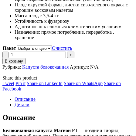
Плод: округлой формы, листки сизо-зеленого окраса с
–
хорошим восковым налетом
9,950 ₽
Масса плода: 3,5-4 кг
Устойчивость к фузариозу
Адаптирован к сложным климатическим условиям
Назначение: прямое потребление, переработка ,
хранение
Пакет
Очистить
Капуста
белокочанная
В корзину
Магион
Рубрика:
Капуста белокочанная
Артикул:
N/A
F1
quantity
Share this product
Share
Share
Share
Share
Tweet
Pin it
Share on LinkedIn
Share on WhatsApp
Share on
on
Share
on
on
on
Facebook
Twitter
on
Pinterest
LinkedIn
WhatsApp
Описание
Facebook
Детали
Описание
Белокочанная капуста Магион F1
— поздний гибрид
белокочанной капусты. Период вегетации с момента высадки