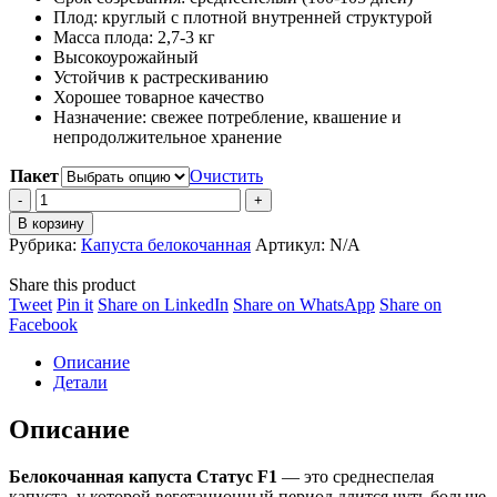
Плод: круглый с плотной внутренней структурой
–
Масса плода: 2,7-3 кг
9,100 ₽
Высокоурожайный
Устойчив к растрескиванию
Хорошее товарное качество
Назначение: свежее потребление, квашение и
непродолжительное хранение
Пакет
Очистить
Капуста
белокочанная
В корзину
Статус
Рубрика:
Капуста белокочанная
Артикул:
N/A
F1
quantity
Share this product
Share
Share
Share
Share
Tweet
Pin it
Share on LinkedIn
Share on WhatsApp
Share on
on
Share
on
on
on
Facebook
Twitter
on
Pinterest
LinkedIn
WhatsApp
Описание
Facebook
Детали
Описание
Белокочанная капуста Статус F1
— это среднеспелая
капуста, у которой вегетационный период длится чуть больше