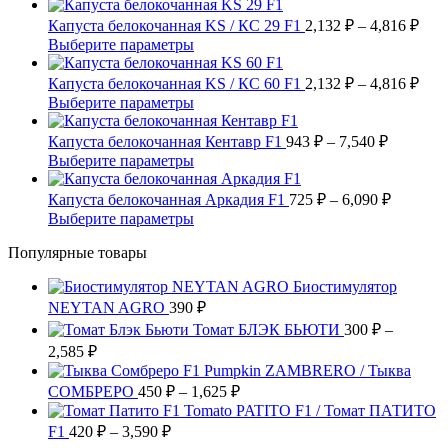
1,100 ₽
товар
Опции
имеет
–
Диа
Капуста белокочанная KS / КС 29 F1
2,132
₽
–
4,816
₽
можно
несколько
цен:
4,750 ₽
Этот
Выберите параметры
выбрать
вариаций.
2,13
товар
на
Опции
имеет
–
Диа
Капуста белокочанная KS / КС 60 F1
2,132
₽
–
4,816
₽
странице
можно
несколько
цен:
4,81
Этот
Выберите параметры
товара.
выбрать
вариаций.
2,13
товар
на
Опции
имеет
Диапазо
–
Капуста белокочанная Кентавр F1
943
₽
–
7,540
₽
странице
можно
несколько
цен:
4,81
Этот
Выберите параметры
товара.
выбрать
вариаций.
943 ₽
товар
на
Опции
имеет
–
Диапазо
Капуста белокочанная Аркадия F1
725
₽
–
6,090
₽
странице
можно
несколько
цен:
7,540 ₽
Этот
Выберите параметры
товара.
выбрать
вариаций.
725 ₽
товар
на
Опции
Популярные товары
имеет
–
странице
можно
несколько
6,090 ₽
товара.
выбрать
Биостимулятор
вариаций.
на
NEYTAN AGRO
390
Опции
₽
странице
можно
Томат БЛЭК БЬЮТИ
300
₽
–
товара.
выбрать
Диапазон
2,585
₽
на
цен:
Pumpkin ZAMBRERO / Тыква
странице
300 ₽
Диапазон
СОМБРЕРО
450
₽
–
1,625
₽
товара.
–
цен:
Tomato PATITO F1 / Томат ПАТИТО
2,585 ₽
450 ₽
Диапазон
F1
420
₽
–
3,590
₽
цен:
–