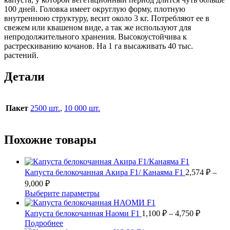
100 дней. Головка имеет округлую форму, плотную
внутреннюю структуру, весит около 3 кг. Потребляют ее в
свежем или квашеном виде, а так же используют для
непродолжительного хранения. Высокоустойчива к
растрескиванию кочанов. На 1 га высаживать 40 тыс.
растений.
Детали
Пакет
2500 шт.
,
10 000 шт.
Похожие товары
Капуста белокочанная Акира F1/ Канаяма F1
2,574
₽
–
Диапазон
9,000
₽
цен:
Этот
Выберите параметры
2,574 ₽
товар
–
имеет
Диапазо
Капуста белокочанная Наоми F1
1,100
₽
–
4,750
₽
несколько
цен:
9,000 ₽
Этот
Подробнее
вариаций.