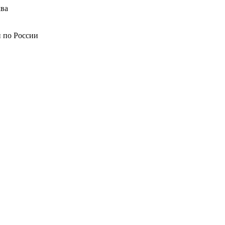
ва
й по России