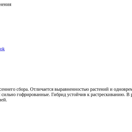
анения
Share
ook
on
Facebook
еннего сбора. Отличается выравненностью растений и одноврем
я сильно гофрированные. Гибрид устойчив к растрескиванию. В 
ней.