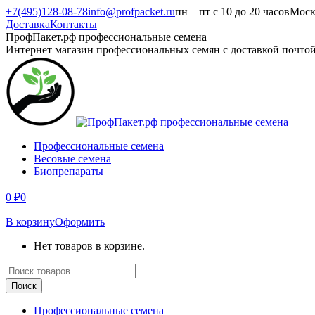
Перейти
+7(495)128-08-78
info@profpacket.ru
пн – пт с 10 до 20 часов
Моск
к
Доставка
Контакты
содержанию
Facebook
Одноклассники
Instagram
Вконтакте
Viber
Whatsapp
ПрофПакет.рф профессиональные семена
page
page
page
page
page
page
Интернет магазин профессиональных семян с доставкой почто
opens
opens
opens
opens
opens
opens
in
in
in
in
in
in
new
new
new
new
new
new
window
window
window
window
window
window
Профессиональные семена
Весовые семена
Биопрепараты
0
₽
0
В корзину
Оформить
Нет товаров в корзине.
Поиск
товаров
Поиск
Профессиональные семена