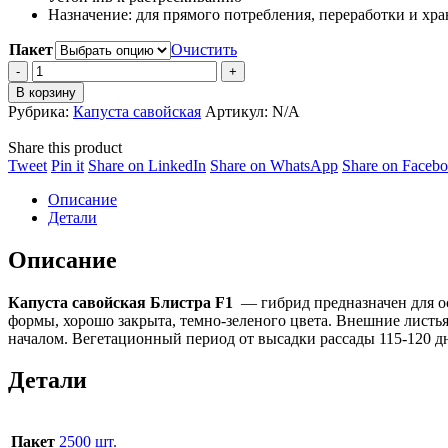
Назначение: для прямого потребления, переработки и хр
Пакет
Очистить
Капуста
савойская
В корзину
Блистра
Рубрика:
Капуста савойская
Артикул:
N/A
F1
quantity
Share this product
Share
Share
Share
Share
Tweet
Pin it
Share on LinkedIn
Share on WhatsApp
Share on Faceb
on
on
on
on
Описание
Twitter
Pinterest
LinkedIn
WhatsApp
Детали
Описание
Капуста савойская Блистра F1
— гибрид предназначен для ос
формы, хорошо закрыта, темно-зеленого цвета. Внешние листь
началом. Вегетационный период от высадки рассады 115-120 д
Детали
Пакет
2500 шт.