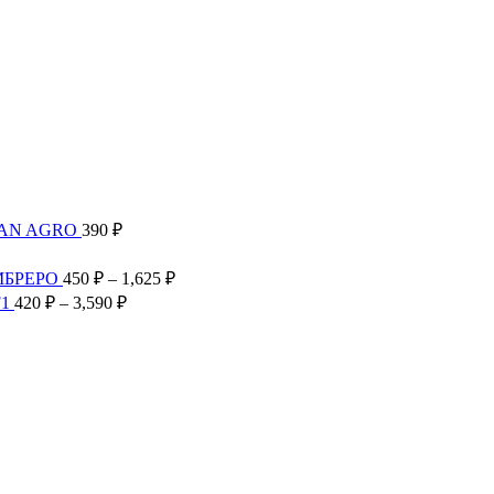
пазон
:
 ₽
0 ₽
TAN AGRO
390
₽
Диапазон
цен:
Диапазон
МБРЕРО
450
₽
–
1,625
₽
300 ₽
цен:
Диапазон
F1
420
₽
–
3,590
₽
–
450 ₽
цен:
2,585 ₽
–
420 ₽
1,625 ₽
–
3,590 ₽