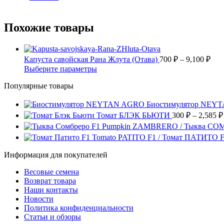
Похожие товары
Диа
Капуста савойская Рана Жлута (Отава)
700
₽
–
9,100
₽
цен
Этот
Выберите параметры
700
товар
Популярные товары
имеет
–
несколько
9,10
вариаций.
Биостимулятор NEY
Опции
Томат БЛЭК БЬЮТИ
300
₽
–
2,585
₽
можно
Pumpkin ZAMBRERO / Тыква СО
выбрать
Tomato PATITO F1 / Томат ПАТИТО 
на
странице
Информация для покупателей
товара.
Весовые семена
Возврат товара
Наши контакты
Новости
Политика конфиденциальности
Статьи и обзоры