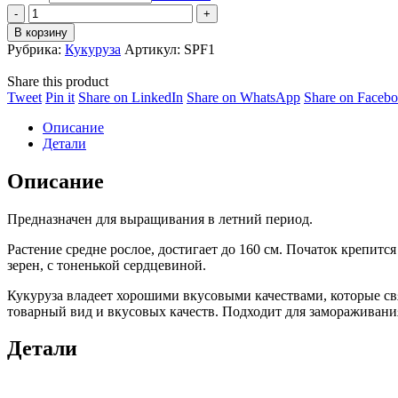
Кукуруза
Свит
В корзину
Парадайз
Рубрика:
Кукуруза
Артикул:
SPF1
F1
quantity
Share this product
Share
Share
Share
Share
Tweet
Pin it
Share on LinkedIn
Share on WhatsApp
Share on Faceb
on
on
on
on
Описание
Twitter
Pinterest
LinkedIn
WhatsApp
Детали
Описание
Предназначен для выращивания в летний период.
Растение средне рослое, достигает до 160 см. Початок крепится
зерен, с тоненькой сердцевиной.
Кукуруза владеет хорошими вкусовыми качествами, которые свя
товарный вид и вкусовых качеств. Подходит для замораживания
Детали