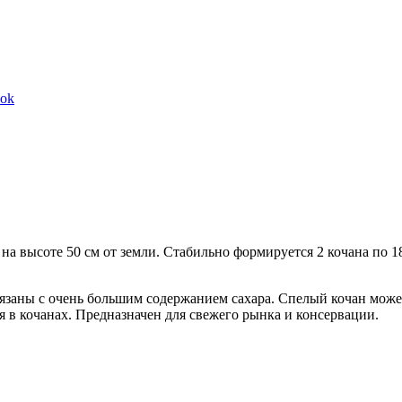
Share
ook
on
Facebook
 на высоте 50 см от земли. Стабильно формируется 2 кочана по 1
заны с очень большим содержанием сахара. Спелый кочан может 
 в кочанах. Предназначен для свежего рынка и консервации.