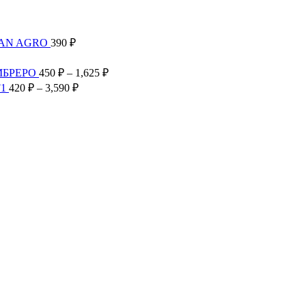
TAN AGRO
390
₽
Диапазон
цен:
Диапазон
МБРЕРО
450
₽
–
1,625
₽
300 ₽
цен:
Диапазон
F1
420
₽
–
3,590
₽
–
450 ₽
цен:
2,585 ₽
–
420 ₽
1,625 ₽
–
3,590 ₽