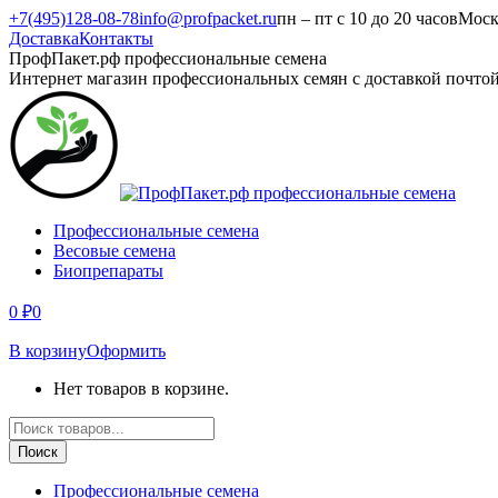
Перейти
+7(495)128-08-78
info@profpacket.ru
пн – пт с 10 до 20 часов
Моск
к
Доставка
Контакты
содержанию
Facebook
Одноклассники
Instagram
Вконтакте
Viber
Whatsapp
ПрофПакет.рф профессиональные семена
page
page
page
page
page
page
Интернет магазин профессиональных семян с доставкой почто
opens
opens
opens
opens
opens
opens
in
in
in
in
in
in
new
new
new
new
new
new
window
window
window
window
window
window
Профессиональные семена
Весовые семена
Биопрепараты
0
₽
0
В корзину
Оформить
Нет товаров в корзине.
Поиск
товаров
Поиск
Профессиональные семена