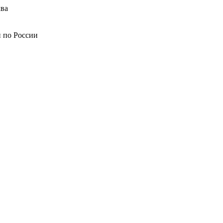
ва
й по России