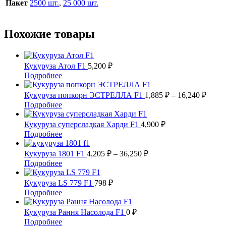
Пакет
2500 шт.
,
25 000 шт.
Похожие товары
Кукуруза Атол F1
5,200
₽
Этот
Подробнее
товар
имеет
Диап
Кукуруза попкорн ЭСТРЕЛЛА F1
1,885
₽
–
16,240
₽
несколько
цен:
Этот
Подробнее
вариаций.
1,885
товар
Опции
имеет
–
Кукуруза суперсладкая Харди F1
4,900
₽
можно
несколько
16,24
Этот
Подробнее
выбрать
вариаций.
товар
на
Опции
имеет
Диапазон
Кукуруза 1801 F1
4,205
₽
–
36,250
₽
странице
можно
несколько
цен:
Этот
Подробнее
товара.
выбрать
вариаций.
4,205 ₽
товар
на
Опции
имеет
–
Кукуруза LS 779 F1
798
₽
странице
можно
несколько
36,250 ₽
Этот
Подробнее
товара.
выбрать
вариаций.
товар
на
Опции
имеет
Кукуруза Рання Насолода F1
0
₽
странице
можно
несколько
Этот
Подробнее
товара.