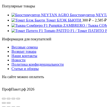
выбрать
вариаций.
товар
на
Опции
Популярные товары
имеет
странице
можно
несколько
товара.
выбрать
вариаций.
Биостимулятор NEY
на
Опции
Томат БЛЭК БЬЮТИ
300
₽
–
2,585
₽
странице
можно
Pumpkin ZAMBRERO / Тыква СО
товара.
выбрать
Tomato PATITO F1 / Томат ПАТИТО 
на
странице
Информация для покупателей
товара.
Весовые семена
Возврат товара
Наши контакты
Новости
Политика конфиденциальности
Статьи и обзоры
На сайте можно оплатить
ПрофПакет.рф 2026
Вверх