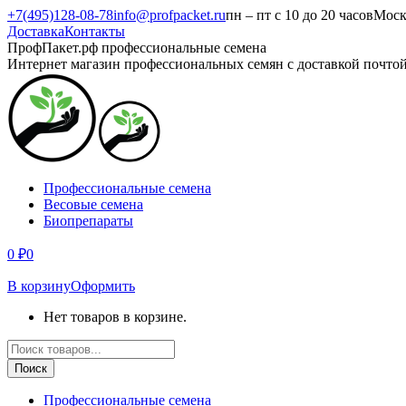
Перейти
+7(495)128-08-78
info@profpacket.ru
пн – пт с 10 до 20 часов
Моск
к
Доставка
Контакты
содержанию
Facebook
Одноклассники
Instagram
Вконтакте
Viber
Whatsapp
ПрофПакет.рф профессиональные семена
page
page
page
page
page
page
Интернет магазин профессиональных семян с доставкой почто
opens
opens
opens
opens
opens
opens
in
in
in
in
in
in
new
new
new
new
new
new
window
window
window
window
window
window
Профессиональные семена
Весовые семена
Биопрепараты
0
₽
0
В корзину
Оформить
Нет товаров в корзине.
Поиск
товаров
Поиск
Профессиональные семена