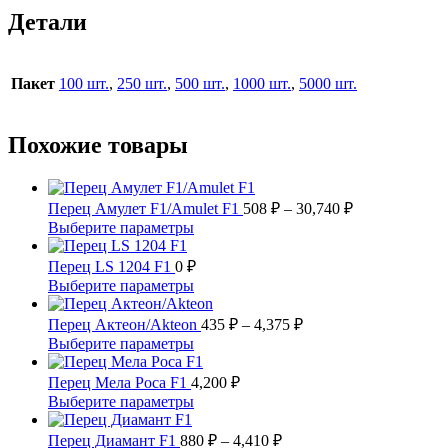
Детали
Пакет
100 шт.
,
250 шт.
,
500 шт.
,
1000 шт.
,
5000 шт.
Похожие товары
Диапазон
Перец Амулет F1/Amulet F1
508
₽
–
30,740
₽
цен:
Этот
Выберите параметры
508 ₽
товар
имеет
–
Перец LS 1204 F1
0
₽
несколько
30,740 ₽
Этот
Выберите параметры
вариаций.
товар
Опции
имеет
Диапазон
Перец Актеон/Akteon
435
₽
–
4,375
₽
можно
несколько
цен:
Этот
Выберите параметры
выбрать
вариаций.
435 ₽
товар
на
Опции
имеет
–
Перец Мела Роса F1
4,200
₽
странице
можно
несколько
4,375 ₽
Этот
Выберите параметры
товара.
выбрать
вариаций.
товар
на
Опции
имеет
Диапазон
Перец Диамант F1
880
₽
–
4,410
₽
странице