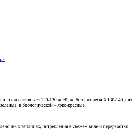
Share
ook
on
Facebook
 плодов составляет 120-130 дней, до биологической 130-140 дне
зелёные, в биологической – ярко-красные.
лёночных теплицах, потребления в свежем виде и переработки.