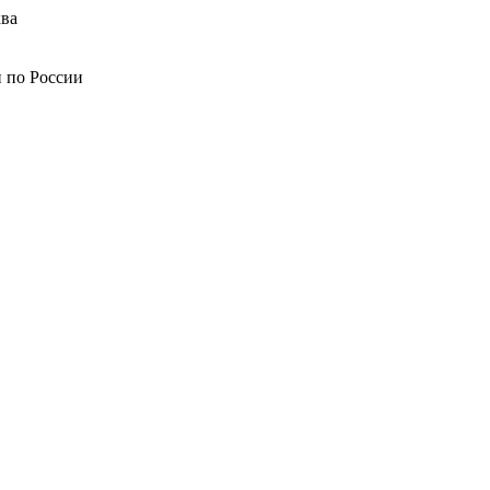
ва
й по России