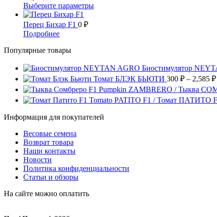
можно
несколько
цен:
Этот
Выберите параметры
товара.
выбрать
вариаций.
880 ₽
товар
на
Опции
имеет
–
Перец Бихар F1
0
₽
странице
можно
несколько
4,410 ₽
Этот
Подробнее
товара.
выбрать
вариаций.
товар
на
Опции
Популярные товары
имеет
странице
можно
несколько
товара.
выбрать
вариаций.
Биостимулятор NEY
на
Опции
Томат БЛЭК БЬЮТИ
300
₽
–
2,585
₽
странице
можно
Pumpkin ZAMBRERO / Тыква СО
товара.
выбрать
Tomato PATITO F1 / Томат ПАТИТО 
на
странице
Информация для покупателей
товара.
Весовые семена
Возврат товара
Наши контакты
Новости
Политика конфиденциальности
Статьи и обзоры
На сайте можно оплатить