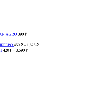
TAN AGRO
390
₽
Диапазон
цен:
Диапазон
МБРЕРО
450
₽
–
1,625
₽
300 ₽
цен:
Диапазон
F1
420
₽
–
3,590
₽
–
450 ₽
цен:
2,585 ₽
–
420 ₽
1,625 ₽
–
3,590 ₽