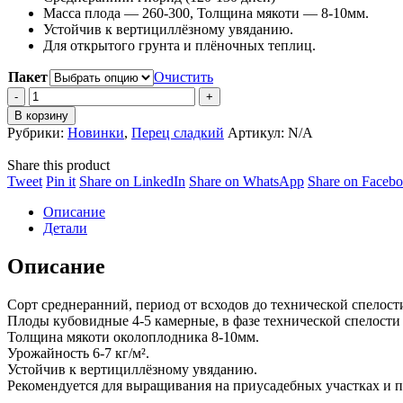
Масса плода — 260-300, Толщина мякоти — 8-10мм.
–
Устойчив к вертициллёзному увяданию.
15,000 ₽
Для открытого грунта и плёночных теплиц.
Пакет
Очистить
Перец
Красный
В корзину
куб
Рубрики:
Новинки
,
Перец сладкий
Артикул:
N/A
F1
quantity
Share this product
Share
Share
Share
Share
Tweet
Pin it
Share on LinkedIn
Share on WhatsApp
Share on Faceb
on
on
on
on
Описание
Twitter
Pinterest
LinkedIn
WhatsApp
Детали
Описание
Сорт среднеранний, период от всходов до технической спелости
Плоды кубовидные 4-5 камерные, в фазе технической спелости 
Толщина мякоти околоплодника 8-10мм.
Урожайность 6-7 кг/м².
Устойчив к вертициллёзному увяданию.
Рекомендуется для выращивания на приусадебных участках и п