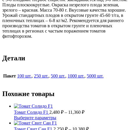
Плоды плоскоокруглые. Окраска незрелого плода зеленая,
зрелого – красная. Масса 70-80 г. Вкусовые качества хорошие.
Урожай стандартных плодов в открытом грунте 45-60 т/га, в
пленочных теплицах – 6-8 кг/м2. Рекомендуется для раннего
производства томатов в открытом грунте и пленочных
теплицах в регионах с частым поражением томатов
фитофторозом.
Детали
Пакет
100 шт.
,
250 шт.
,
500 шт.
,
1000 шт.
,
5000 шт.
Похожие товары
Диапазон
Томат Солидо F1
2,480
₽
–
11,360
₽
цен:
Этот
Выберите параметры
2,480 ₽
товар
имеет
–
Диапазон
Томат Свит Сан F1
2,250
₽
–
10,380
₽