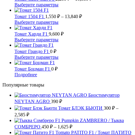
несколько
цен:
11,360 ₽
Этот
Выберите параметры
вариаций.
2,250 ₽
товар
Опции
имеет
Диапазон
–
Томат 1504 F1
1,550
₽
–
13,840
₽
можно
несколько
цен:
10,380 ₽
Этот
Выберите параметры
выбрать
вариаций.
1,550 ₽
товар
на
Опции
имеет
–
Томат Харди F1
9,600
₽
странице
можно
несколько
13,840 ₽
Этот
Выберите параметры
товара.
выбрать
вариаций.
товар
на
Опции
имеет
Томат Грандо F1
0
₽
странице
можно
несколько
Этот
Выберите параметры
товара.
выбрать
вариаций.
товар
на
Опции
имеет
Томат Боцман F1
0
₽
странице
можно
несколько
Этот
Подробнее
товара.
выбрать
вариаций.
товар
на
Опции
Популярные товары
имеет
странице
можно
несколько
товара.
выбрать
Биостимулятор
вариаций.
на
NEYTAN AGRO
Опции
390
₽
странице
можно
Томат БЛЭК БЬЮТИ
300
₽
–
товара.
выбрать
Диапазон
2,585
₽
на
цен:
Pumpkin ZAMBRERO / Тыква
странице
300 ₽
Диапазон
СОМБРЕРО
450
₽
–
1,625
₽
товара.
–
цен:
Tomato PATITO F1 / Томат ПАТИТО