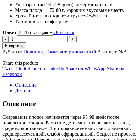
Ультраранний 995-98 дней), детерминантный
200 ₽
Масса плода — 70-80 г. хороших вкусовых качеств
–
Урожайность в открытом грунте 45-60 т/га
6,600 ₽
Устойчив к фитофторозу.
Пакет
Очистить
Томат
Марс
В корзину
F1
Рубрики:
Новинки
,
Томат детерминантный
Артикул:
N/A
quantity
Share this product
Share
Share
Share
Share
Tweet
Pin it
Share on LinkedIn
Share on WhatsApp
Share on
on
Share
on
on
on
Facebook
Twitter
on
Pinterest
LinkedIn
WhatsApp
Описание
Facebook
Детали
Описание
Созревание плодов начинается через 95-98 дней после
появления всходов. Растение детерминантное, компактное,
среднеоблиственное. Лист обыкновенный, светло-зеленый,
среднерассеченный, слабогофрированный. Соцветие простое,
с 5-6 плодами. Первое соцветие закладывается над 5-6 листом.