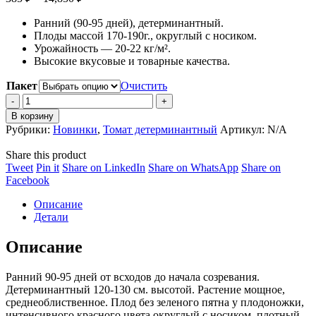
цен:
Ранний (90-95 дней), детерминантный.
385 ₽
Плоды массой 170-190г., округлый с носиком.
–
Урожайность — 20-22 кг/м².
14,850 ₽
Высокие вкусовые и товарные качества.
Пакет
Очистить
Томат
Примадонна
В корзину
F1
Рубрики:
Новинки
,
Томат детерминантный
Артикул:
N/A
quantity
Share this product
Share
Share
Share
Share
Tweet
Pin it
Share on LinkedIn
Share on WhatsApp
Share on
on
Share
on
on
on
Facebook
Twitter
on
Pinterest
LinkedIn
WhatsApp
Описание
Facebook
Детали
Описание
Ранний 90-95 дней от всходов до начала созревания.
Детерминантный 120-130 см. высотой. Растение мощное,
среднеоблиственное. Плод без зеленого пятна у плодоножки,
интенсивного красного цвета округлый с носиком, плотный,