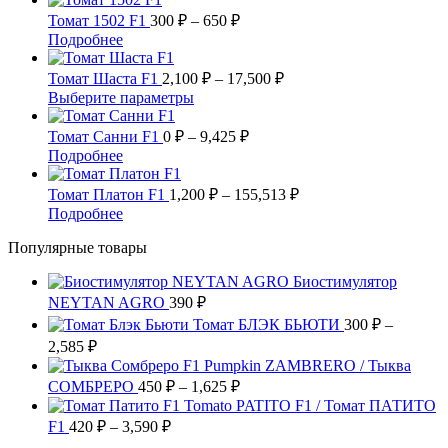
Опции
имеет
Диапазон
–
Томат 1502 F1
300
₽
–
650
₽
можно
несколько
цен:
13,840 ₽
Этот
Подробнее
выбрать
вариаций.
300 ₽
товар
на
Опции
имеет
–
Диапазон
Томат Шаста F1
2,100
₽
–
17,500
₽
странице
можно
несколько
цен:
650 ₽
Этот
Выберите параметры
товара.
выбрать
вариаций.
2,100 ₽
товар
на
Опции
имеет
Диапазон
–
Томат Санни F1
0
₽
–
9,425
₽
странице
можно
несколько
цен:
17,500 ₽
Этот
Подробнее
товара.
выбрать
вариаций.
0 ₽
товар
на
Опции
имеет
–
Диапазон
Томат Платон F1
1,200
₽
–
155,513
₽
странице
можно
несколько
цен:
9,425 ₽
Этот
Подробнее
товара.
выбрать
вариаций.
1,200 ₽
товар
на
Опции
Популярные товары
имеет
–
странице
можно
несколько
155,513 ₽
товара.
выбрать
Биостимулятор
вариаций.
на
NEYTAN AGRO
Опции
390
₽
странице
можно
Томат БЛЭК БЬЮТИ
300
₽
–
товара.
выбрать
Диапазон
2,585
₽
на
цен:
Pumpkin ZAMBRERO / Тыква
странице
300 ₽
Диапазон
СОМБРЕРО
450
₽
–
1,625
₽
товара.
–
цен:
Tomato PATITO F1 / Томат ПАТИТО
2,585 ₽
450 ₽
Диапазон
F1
420
₽
–
3,590
₽
цен:
–