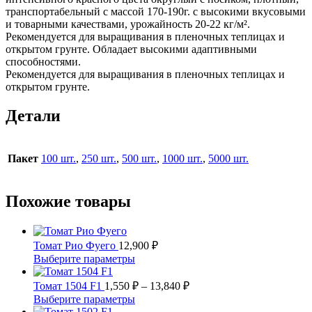
транспортабельный с массой 170-190г. с высокими вкусовыми
и товарными качествами, урожайность 20-22 кг/м².
Рекомендуется для выращивания в пленочных теплицах и
открытом грунте. Обладает высокими адаптивными
способностями.
Рекомендуется для выращивания в пленочных теплицах и
открытом грунте.
Детали
Пакет
100 шт.
,
250 шт.
,
500 шт.
,
1000 шт.
,
5000 шт.
Похожие товары
Томат Рио Фуего
12,900
₽
Этот
Выберите параметры
товар
имеет
Диапазон
Томат 1504 F1
1,550
₽
–
13,840
₽
несколько
цен:
Этот
Выберите параметры
вариаций.
1,550 ₽
товар