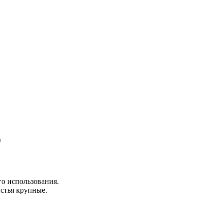
o
о использования.
истья крупные.