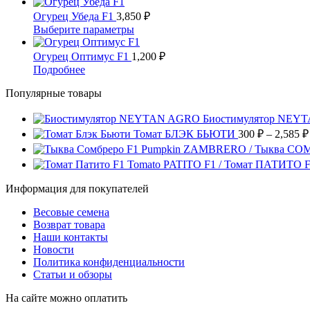
910 ₽
товар
на
Опции
имеет
–
Огурец Убеда F1
3,850
₽
странице
можно
несколько
6,411
Этот
Выберите параметры
товара.
выбрать
вариаций.
товар
на
Опции
имеет
Огурец Оптимус F1
1,200
₽
странице
можно
несколько
Этот
Подробнее
товара.
выбрать
вариаций.
товар
на
Опции
Популярные товары
имеет
странице
можно
несколько
товара.
выбрать
вариаций.
Биостимулятор NEY
на
Опции
Томат БЛЭК БЬЮТИ
300
₽
–
2,585
₽
странице
можно
Pumpkin ZAMBRERO / Тыква СО
товара.
выбрать
Tomato PATITO F1 / Томат ПАТИТО 
на
странице
Информация для покупателей
товара.
Весовые семена
Возврат товара
Наши контакты
Новости
Политика конфиденциальности
Статьи и обзоры
На сайте можно оплатить