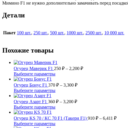
Мимино F1 не нужно дополнительно замачивать перед посадко
Детали
Пакет
100 шт.
,
250 шт.
,
500 шт.
,
1000 шт.
,
2500 шт.
,
10 000 шт.
Похожие товары
Диапазон
Огурец Маверик F1
250
₽
–
2,200
₽
цен:
Этот
Выберите параметры
250 ₽
товар
имеет
Диапазон
–
Огурец Бонус F1
370
₽
–
3,300
₽
несколько
цен:
2,200 ₽
Этот
Выберите параметры
вариаций.
370 ₽
товар
Опции
имеет
Диапазон
–
Огурец Азарт F1
360
₽
–
3,200
₽
можно
несколько
цен:
3,300 ₽
Этот
Выберите параметры
выбрать
вариаций.
360 ₽
товар
на
Опции
имеет
–
Диап
Огурец KS 70 / КС 70 F1 (Такери F1)
910
₽
–
6,411
₽
странице
можно
несколько
цен:
3,200 ₽
Этот
Выберите параметры
товара.
выбрать
вариаций.