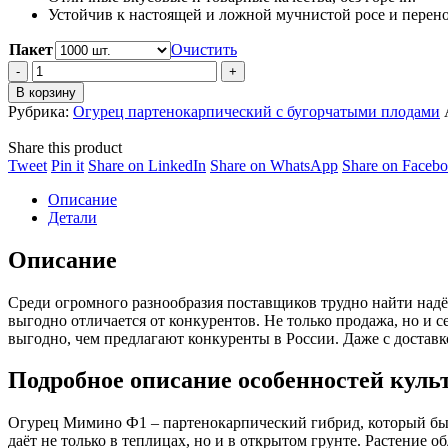
Устойчив к настоящей и ложной мучнистой росе и перено
Пакет
Очистить
Огурец
Мимино
В корзину
F1/F1
Рубрика:
Огурец партенокарпический с бугорчатыми плодами
Mimino
quantity
Share this product
Share
Share
Share
Share
Tweet
Pin it
Share on LinkedIn
Share on WhatsApp
Share on Faceb
on
on
on
on
Описание
Twitter
Pinterest
LinkedIn
WhatsApp
Детали
Описание
Среди огромного разнообразия поставщиков трудно найти надё
выгодно отличается от конкурентов. Не только продажа, но и
выгодно, чем предлагают конкуренты в России. Даже с доставк
Подробное описание особенностей куль
Огурец Мимино Ф1 – партенокарпический гибрид, который быс
даёт не только в теплицах, но и в открытом грунте. Растение