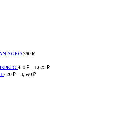
 ₽
TAN AGRO
390
₽
Диапазон
цен:
Диапазон
МБРЕРО
450
₽
–
1,625
₽
300 ₽
цен:
Диапазон
F1
420
₽
–
3,590
₽
–
450 ₽
цен:
2,585 ₽
–
420 ₽
1,625 ₽
–
3,590 ₽