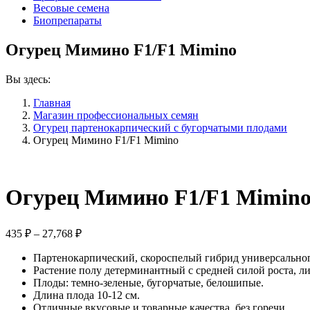
Весовые семена
Биопрепараты
Огурец Мимино F1/F1 Mimino
Вы здесь:
Главная
Магазин профессиональных семян
Огурец партенокарпический с бугорчатыми плодами
Огурец Мимино F1/F1 Mimino
Огурец Мимино F1/F1 Mimin
Диапазон
435
₽
–
27,768
₽
цен:
Партенокарпический, скороспелый гибрид универсальног
435 ₽
Растение полу детерминантный с средней силой роста, л
–
Плоды: темно-зеленые, бугорчатые, белошипые.
27,768 ₽
Длина плода 10-12 см.
Отличные вкусовые и товарные качества, без горечи.