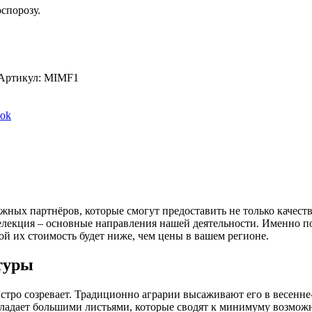
спорозу.
Артикул:
MIMF1
Share
ook
on
Facebook
жных партнёров, которые смогут предоставить не только качест
 селекция – основные направления нашей деятельности. Именно 
ой их стоимость будет ниже, чем цены в вашем регионе.
туры
тро созревает. Традиционно аграрии высаживают его в весенне
 обладает большими листьями, которые сводят к минимуму возмо