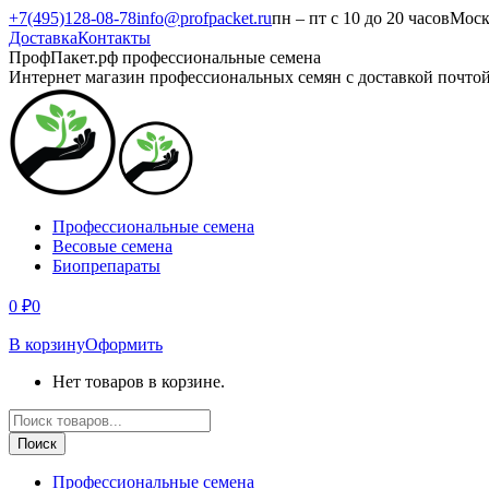
Перейти
+7(495)128-08-78
info@profpacket.ru
пн – пт с 10 до 20 часов
Моск
к
Доставка
Контакты
содержанию
Facebook
Одноклассники
Instagram
Вконтакте
Viber
Whatsapp
ПрофПакет.рф профессиональные семена
page
page
page
page
page
page
Интернет магазин профессиональных семян с доставкой почто
opens
opens
opens
opens
opens
opens
in
in
in
in
in
in
new
new
new
new
new
new
window
window
window
window
window
window
Профессиональные семена
Весовые семена
Биопрепараты
0
₽
0
В корзину
Оформить
Нет товаров в корзине.
Поиск
товаров
Поиск
Профессиональные семена