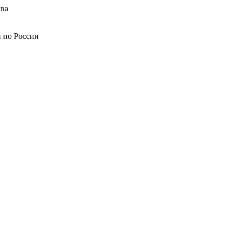
ва
й по России