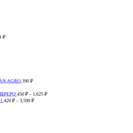
н
Диапазон
11
₽
цен:
910 ₽
–
6,411 ₽
TAN AGRO
390
₽
Диапазон
цен:
Диапазон
МБРЕРО
450
₽
–
1,625
₽
300 ₽
цен:
Диапазон
F1
420
₽
–
3,590
₽
–
450 ₽
цен:
2,585 ₽
–
420 ₽
1,625 ₽
–
3,590 ₽