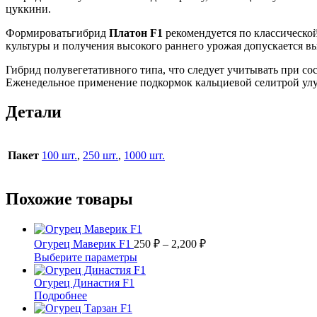
цуккини.
Формироватьгибрид
Платон F1
рекомендуется по классическо
культуры и получения высокого раннего урожая допускается в
Гибрид полувегетативного типа, что следует учитывать при со
Еженедельное применение подкормок кальциевой селитрой улу
Детали
Пакет
100 шт.
,
250 шт.
,
1000 шт.
Похожие товары
Диапазон
Огурец Маверик F1
250
₽
–
2,200
₽
цен:
Этот
Выберите параметры
250 ₽
товар
имеет
–
Огурец Династия F1
несколько
Подробнее
2,200 ₽
вариаций.