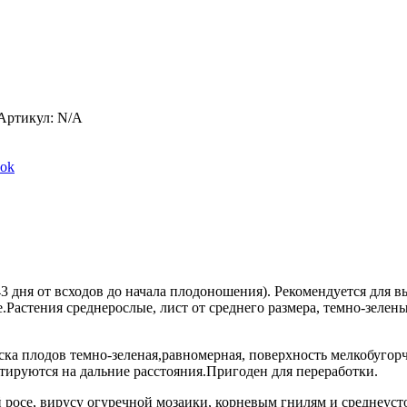
Артикул:
N/A
Share
ook
on
Facebook
3 дня от всходов до начала плодоношения). Рекомендуется для в
.Растения среднерослые, лист от среднего размера, темно-зелен
раска плодов темно-зеленая,равномерная, поверхность мелкобугор
тируются на дальние расстояния.Пригоден для переработки.
 росе, вирусу огуречной мозаики, корневым гнилям и среднеус