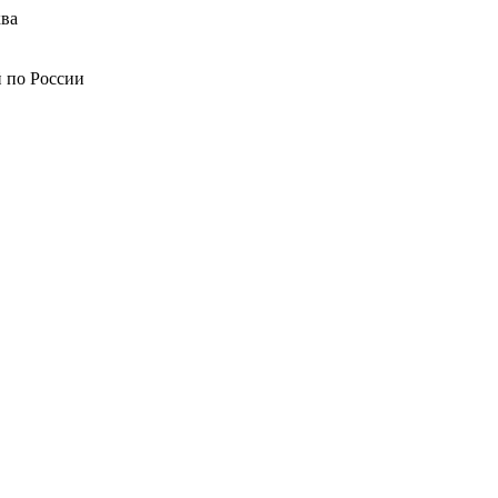
ва
й по России