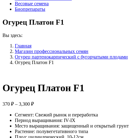
Весовые семена
Биопрепараты
Огурец Платон F1
Вы здесь:
Главная
Магазин профессиональных семян
Огурец партенокарпический с бугорчатыми плодами
Огурец Платон F1
Огурец Платон F1
Диапазон
370
₽
–
3,300
₽
цен:
Сегмент:
370 ₽
Свежий рынок и переработка
Период выращивания:
IV-IX
–
Место выращивания:
защищенный и открытый грунт
3,300 ₽
Растение:
полувегетативного типа
Плод:
цилиндрический, 10-12см