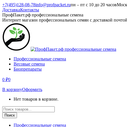
Перейти
+7(495)128-08-78
info@profpacket.ru
пн – пт с 10 до 20 часов
Моск
к
Доставка
Контакты
содержанию
Facebook
Одноклассники
Instagram
Вконтакте
Viber
Whatsapp
ПрофПакет.рф профессиональные семена
page
page
page
page
page
page
Интернет магазин профессиональных семян с доставкой почто
opens
opens
opens
opens
opens
opens
in
in
in
in
in
in
new
new
new
new
new
new
window
window
window
window
window
window
Профессиональные семена
Весовые семена
Биопрепараты
0
₽
0
В корзину
Оформить
Нет товаров в корзине.
Поиск
товаров
Поиск
Профессиональные семена