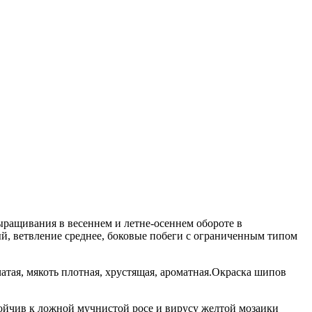
ыращивания в весеннем и летне-осеннем обороте в
ый, ветвление среднее, боковые побеги с ограниченным типом
чатая, мякоть плотная, хрустящая, ароматная.Окраска шипов
тойчив к ложной мучнистой росе и вирусу желтой мозаики