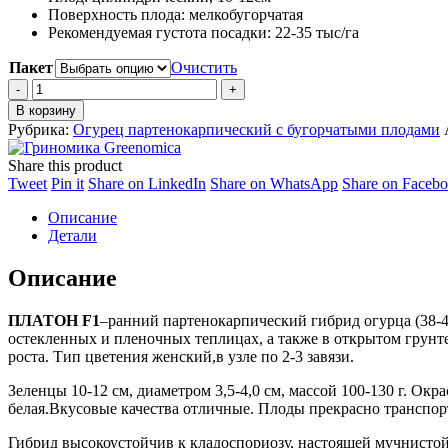
Поверхность плода:
мелкобугорчатая
Рекомендуемая густота посадки:
22-35 тыс/га
Пакет
Очистить
Огурец
Платон
В корзину
F1
Рубрика:
Огурец партенокарпический с бугорчатыми плодами
quantity
Share this product
Share
Share
Share
Share
Tweet
Pin it
Share on LinkedIn
Share on WhatsApp
Share on Faceb
on
on
on
on
Описание
Twitter
Pinterest
LinkedIn
WhatsApp
Детали
Описание
ПЛАТОН F1
–ранний партенокарпический гибрид огурца (38-4
остекленных и пленочных теплицах, а также в открытом грунте
роста. Тип цветения женский,в узле по 2-3 завязи.
Зеленцы 10-12 см, диаметром 3,5-4,0 см, массой 100-130 г. Ок
белая.Вкусовые качества отличные. Плоды прекрасно транспор
Гибрид высокоустойчив к кладоспориозу, настоящей мучнистой