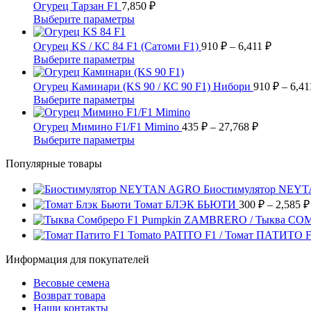
Опции
Огурец Тарзан F1
7,850
₽
можно
Этот
Выберите параметры
выбрать
товар
на
имеет
Диапазо
Огурец KS / КС 84 F1 (Сатоми F1)
910
₽
–
6,411
₽
странице
несколько
цен:
Этот
Выберите параметры
товара.
вариаций.
910 ₽
товар
Опции
имеет
–
Огурец Каминари (KS 90 / КС 90 F1) Нибори
910
₽
–
6,4
можно
несколько
6,411 ₽
Этот
Выберите параметры
выбрать
вариаций.
товар
на
Опции
имеет
Диапазон
Огурец Мимино F1/F1 Mimino
435
₽
–
27,768
₽
странице
можно
несколько
цен:
Этот
Выберите параметры
товара.
выбрать
вариаций.
435 ₽
товар
на
Опции
Популярные товары
имеет
–
странице
можно
несколько
27,768 ₽
товара.
выбрать
вариаций.
Биостимулятор NEY
на
Опции
Томат БЛЭК БЬЮТИ
300
₽
–
2,585
₽
странице
можно
Pumpkin ZAMBRERO / Тыква СО
товара.
выбрать
Tomato PATITO F1 / Томат ПАТИТО 
на
странице
Информация для покупателей
товара.
Весовые семена
Возврат товара
Наши контакты