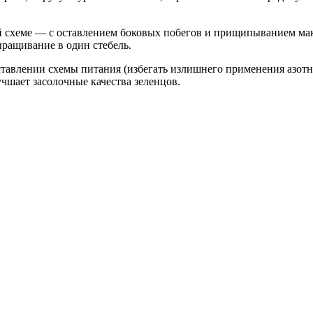
й схеме — с оставлением боковых побегов и прищипыванием мак
ыращивание в один стебель.
ставлении схемы питания (избегать излишнего применения азотн
чшает засолочные качества зеленцов.