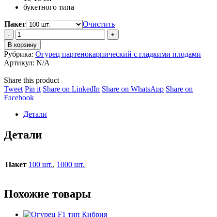
19,200 ₽
букетного типа
Пакет
Очистить
Огурец
Пис
В корзину
F1
Рубрика:
Огурец партенокарпический с гладкими плодами
/
Артикул:
N/A
Peace
F1
Share this product
quantity
Share
Share
Share
Share
Tweet
Pin it
Share on LinkedIn
Share on WhatsApp
Share on
on
Share
on
on
on
Facebook
Twitter
on
Pinterest
LinkedIn
WhatsApp
Детали
Facebook
Детали
Пакет
100 шт.
,
1000 шт.
Похожие товары