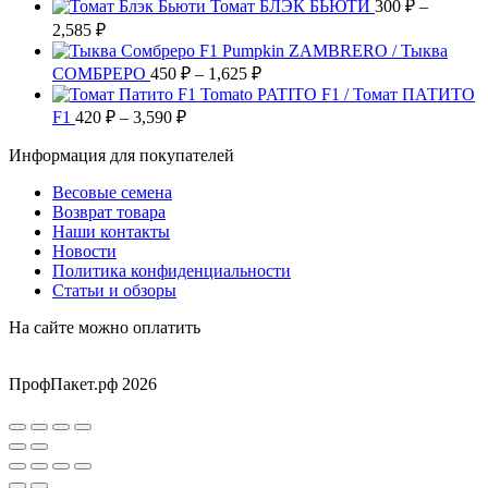
можно
Томат БЛЭК БЬЮТИ
300
₽
–
товара.
выбрать
Диапазон
2,585
₽
на
цен:
Pumpkin ZAMBRERO / Тыква
странице
300 ₽
Диапазон
СОМБРЕРО
450
₽
–
1,625
₽
товара.
–
цен:
Tomato PATITO F1 / Томат ПАТИТО
2,585 ₽
450 ₽
Диапазон
F1
420
₽
–
3,590
₽
цен:
–
Информация для покупателей
420 ₽
1,625 ₽
–
Весовые семена
3,590 ₽
Возврат товара
Наши контакты
Новости
Политика конфиденциальности
Статьи и обзоры
На сайте можно оплатить
ПрофПакет.рф 2026
Вверх