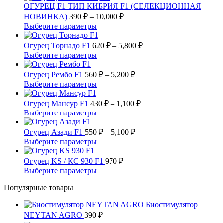
ОГУРЕЦ F1 ТИП КИБРИЯ F1 (СЕЛЕКЦИОННАЯ
Диапазон
НОВИНКА)
390
₽
–
10,000
₽
цен:
Этот
Выберите параметры
390 ₽
товар
имеет
–
Диапазон
Огурец Торнадо F1
620
₽
–
5,800
₽
несколько
цен:
10,000 ₽
Этот
Выберите параметры
вариаций.
620 ₽
товар
Опции
имеет
Диапазон
–
Огурец Рембо F1
560
₽
–
5,200
₽
можно
несколько
цен:
5,800 ₽
Этот
Выберите параметры
выбрать
вариаций.
560 ₽
товар
на
Опции
имеет
–
Диапазон
Огурец Мансур F1
430
₽
–
1,100
₽
странице
можно
несколько
цен:
5,200 ₽
Этот
Выберите параметры
товара.
выбрать
вариаций.
430 ₽
товар
на
Опции
имеет
Диапазон
–
Огурец Азади F1
550
₽
–
5,100
₽
странице
можно
несколько
цен:
1,100 ₽
Этот
Выберите параметры
товара.
выбрать
вариаций.
550 ₽
товар
на
Опции
имеет
–
Огурец KS / КС 930 F1
970
₽
странице
можно
несколько
5,100 ₽
Этот
Выберите параметры
товара.
выбрать
вариаций.
товар
на
Опции
Популярные товары
имеет
странице
можно
несколько
товара.
выбрать
Биостимулятор
вариаций.
на
NEYTAN AGRO
390
Опции
₽
странице