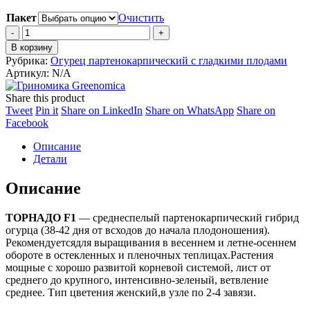
Пакет
Очистить
Огурец
Торнадо
В корзину
F1
Рубрика:
Огурец партенокарпический с гладкими плодами
quantity
Артикул:
N/A
Share this product
Share
Share
Share
Share
Tweet
Pin it
Share on LinkedIn
Share on WhatsApp
Share on
on
Share
on
on
on
Facebook
Twitter
on
Pinterest
LinkedIn
WhatsApp
Описание
Facebook
Детали
Описание
ТОРНАДО F1
— среднеспелый партенокарпический гибрид
огурца (38-42 дня от всходов до начала плодоношения).
Рекомендуетсядля выращивания в весеннем и летне-осеннем
обороте в остекленных и пленочных теплицах.Растения
мощные с хорошо развитой корневой системой, лист от
среднего до крупного, интенсивно-зеленый, ветвление
среднее. Тип цветения женский,в узле по 2-4 завязи.