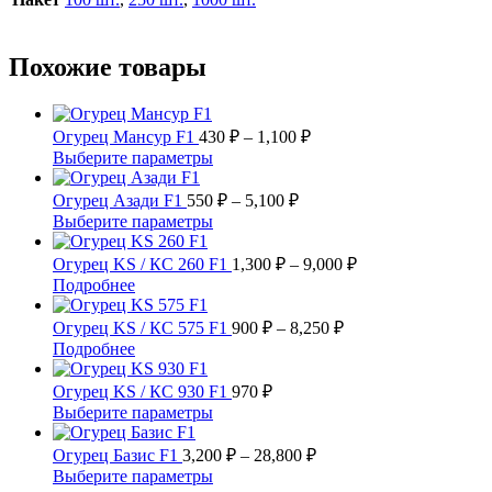
Похожие товары
Диапазон
Огурец Мансур F1
430
₽
–
1,100
₽
цен:
Этот
Выберите параметры
430 ₽
товар
имеет
Диапазон
–
Огурец Азади F1
550
₽
–
5,100
₽
несколько
цен:
1,100 ₽
Этот
Выберите параметры
вариаций.
550 ₽
товар
Опции
имеет
–
Диапазон
Огурец KS / КС 260 F1
1,300
₽
–
9,000
₽
можно
несколько
цен:
5,100 ₽
Этот
Подробнее
выбрать
вариаций.
1,300 ₽
товар
на
Опции
имеет
Диапазон
–
Огурец KS / КС 575 F1
900
₽
–
8,250
₽
странице
можно
несколько
цен:
9,000 ₽
Этот
Подробнее
товара.
выбрать
вариаций.
900 ₽
товар
на
Опции
имеет
–
Огурец KS / КС 930 F1
970
₽
странице
можно
несколько
8,250 ₽
Этот
Выберите параметры
товара.
выбрать
вариаций.
товар
на
Опции
имеет
Диапазон
Огурец Базис F1
3,200
₽
–
28,800
₽
странице
можно
несколько
цен:
Этот
Выберите параметры
товара.
выбрать
вариаций.