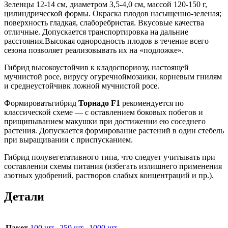
Зеленцы 12-14 см, диаметром 3,5-4,0 см, массой 120-150 г,
цилиндрической формы. Окраска плодов насыщенно-зеленая;
поверхность гладкая, слаборебристая. Вкусовые качества
отличные. Допускается транспортировка на дальние
расстояния.Высокая однородность плодов в течение всего
сезона позволяет реализовывать их на «подложке».
Гибрид высокоустойчив к кладоспориозу, настоящей
мучнистой росе, вирусу огуречноймозаики, корневым гнилям
и среднеустойчивк ложной мучнистой росе.
Формироватьгибрид
Торнадо F1
рекомендуется по
классической схеме — с оставлением боковых побегов и
прищипыванием макушки при достижении ею соседнего
растения. Допускается формирование растений в один стебель
при выращивании с приспусканием.
Гибрид полувегетативного типа, что следует учитывать при
составлении схемы питания (избегать излишнего применения
азотных удобрений, растворов слабых концентраций и пр.).
Детали
Пакет
100 шт.
,
250 шт.
,
1000 шт.