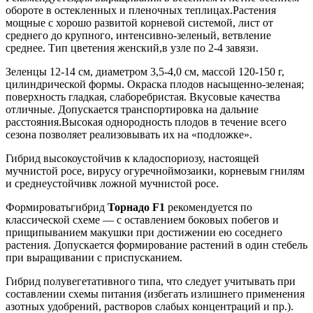
5,800 ₽
обороте в остекленных и пленочных теплицах.Растения
мощные с хорошо развитой корневой системой, лист от
среднего до крупного, интенсивно-зеленый, ветвление
среднее. Тип цветения женский,в узле по 2-4 завязи.
Зеленцы 12-14 см, диаметром 3,5-4,0 см, массой 120-150 г,
цилиндрической формы. Окраска плодов насыщенно-зеленая;
поверхность гладкая, слаборебристая. Вкусовые качества
отличные. Допускается транспортировка на дальние
расстояния.Высокая однородность плодов в течение всего
сезона позволяет реализовывать их на «подложке».
Гибрид высокоустойчив к кладоспориозу, настоящей
мучнистой росе, вирусу огуречноймозаики, корневым гнилям
и среднеустойчивк ложной мучнистой росе.
Формироватьгибрид
Торнадо F1
рекомендуется по
классической схеме — с оставлением боковых побегов и
прищипыванием макушки при достижении ею соседнего
растения. Допускается формирование растений в один стебель
при выращивании с приспусканием.
Гибрид полувегетативного типа, что следует учитывать при
составлении схемы питания (избегать излишнего применения
азотных удобрений, растворов слабых концентраций и пр.).