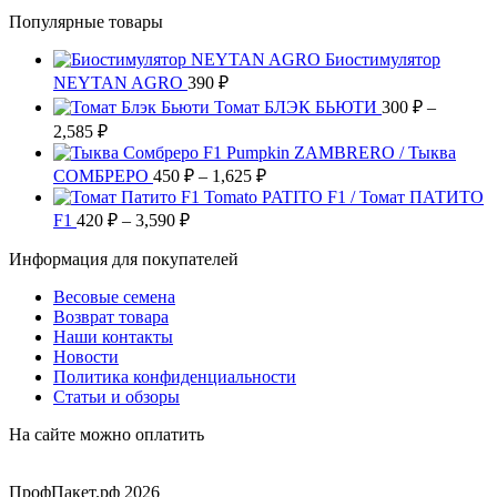
3,200 ₽
товар
на
Опции
Популярные товары
имеет
–
странице
можно
несколько
28,800 ₽
товара.
выбрать
Биостимулятор
вариаций.
на
NEYTAN AGRO
390
Опции
₽
странице
можно
Томат БЛЭК БЬЮТИ
300
₽
–
товара.
выбрать
Диапазон
2,585
₽
на
цен:
Pumpkin ZAMBRERO / Тыква
странице
300 ₽
Диапазон
СОМБРЕРО
450
₽
–
1,625
₽
товара.
–
цен:
Tomato PATITO F1 / Томат ПАТИТО
2,585 ₽
450 ₽
Диапазон
F1
420
₽
–
3,590
₽
цен:
–
Информация для покупателей
420 ₽
1,625 ₽
–
Весовые семена
3,590 ₽
Возврат товара
Наши контакты
Новости
Политика конфиденциальности
Статьи и обзоры
На сайте можно оплатить
ПрофПакет.рф 2026