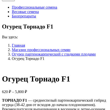
Профессиональные семена
Весовые семена
Биопрепараты
Огурец Торнадо F1
Вы здесь:
Главная
Магазин профессиональных семян
Огурец партенокарпический с гладкими плодами
Огурец Торнадо F1
Огурец Торнадо F1
Диапазон
620
₽
–
5,800
₽
цен:
ТОРНАДО F1
620 ₽
— среднеспелый партенокарпический гибрид
огурца (38-42 дня от всходов до начала плодоношения).
–
Рекомендуетсядля выращивания в весеннем и летне-осеннем