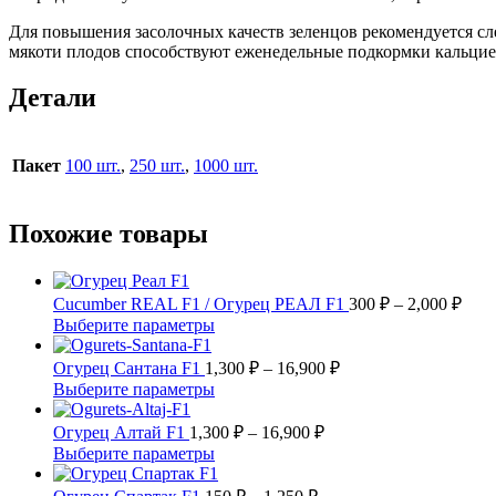
Для повышения засолочных качеств зеленцов рекомендуется сл
мякоти плодов способствуют еженедельные подкормки кальцие
Детали
Пакет
100 шт.
,
250 шт.
,
1000 шт.
Похожие товары
Диа
Cucumber REAL F1 / Огурец РЕАЛ F1
300
₽
–
2,000
₽
цен:
Этот
Выберите параметры
300 
товар
имеет
Диапазон
–
Огурец Сантана F1
1,300
₽
–
16,900
₽
несколько
цен:
2,00
Этот
Выберите параметры
вариаций.
1,300 ₽
товар
Опции
имеет
Диапазон
–
Огурец Алтай F1
1,300
₽
–
16,900
₽
можно
несколько
цен:
16,900 ₽
Этот
Выберите параметры
выбрать
вариаций.
1,300 ₽
товар
на
Опции
имеет
Диапазон
–