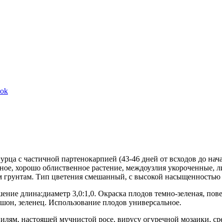
Share
ook
on
Facebook
ца с частичной партенокарпией (43-46 дней от всходов до нач
ное, хорошо облиственное растение, междоузлия укороченные, л
 грунтам. Тип цветения смешанный, с высокой насыщенностью же
ошение длина:диаметр 3,0:1,0. Окраска плодов темно-зеленая, по
ишон, зеленец. Использование плодов универсальное.
илям, настоящей мучнистой росе, вирусу огуречной мозаики, ср