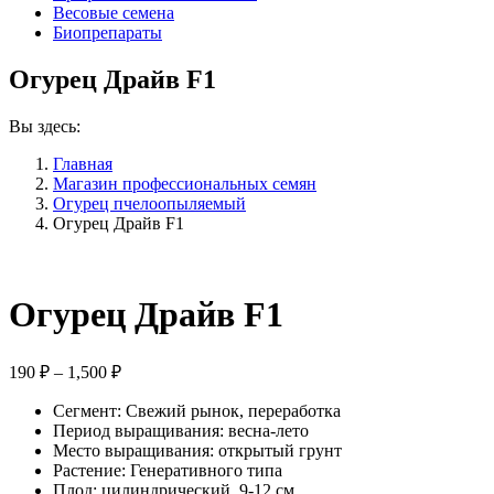
Весовые семена
Биопрепараты
Огурец Драйв F1
Вы здесь:
Главная
Магазин профессиональных семян
Огурец пчелоопыляемый
Огурец Драйв F1
Огурец Драйв F1
Диапазон
190
₽
–
1,500
₽
цен:
Сегмент: Свежий рынок, переработка
190 ₽
Период выращивания: весна-лето
–
Место выращивания: открытый грунт
1,500 ₽
Растение: Генеративного типа
Плод: цилиндрический, 9-12 см