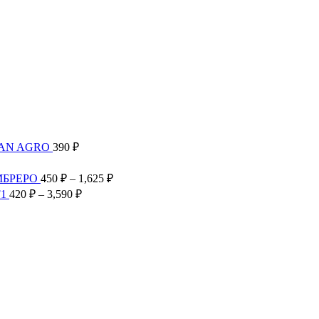
TAN AGRO
390
₽
Диапазон
цен:
Диапазон
МБРЕРО
450
₽
–
1,625
₽
300 ₽
цен:
Диапазон
F1
420
₽
–
3,590
₽
–
450 ₽
цен:
2,585 ₽
–
420 ₽
1,625 ₽
–
3,590 ₽