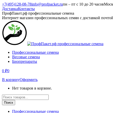
Перейти
+7(495)128-08-78
info@profpacket.ru
пн – пт с 10 до 20 часов
Моск
к
Доставка
Контакты
содержанию
Facebook
Одноклассники
Instagram
Вконтакте
Viber
Whatsapp
ПрофПакет.рф профессиональные семена
page
page
page
page
page
page
Интернет магазин профессиональных семян с доставкой почто
opens
opens
opens
opens
opens
opens
in
in
in
in
in
in
new
new
new
new
new
new
window
window
window
window
window
window
Профессиональные семена
Весовые семена
Биопрепараты
0
₽
0
В корзину
Оформить
Нет товаров в корзине.
Поиск
товаров
Поиск
Профессиональные семена