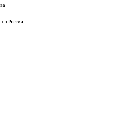
ва
й по России