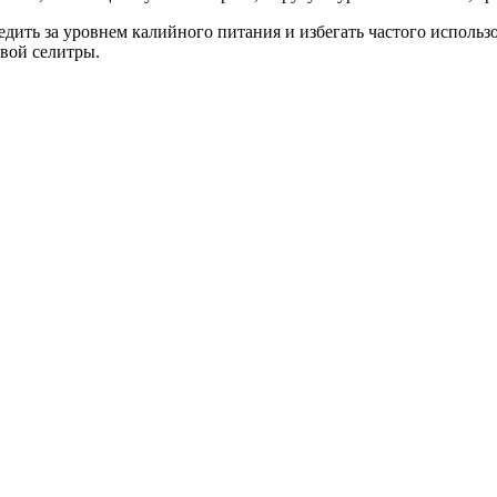
едить за уровнем калийного питания и избегать частого исполь
вой селитры.
пазон
₽
0 ₽