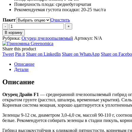
Поверхность плода: среднебугорчатая
Рекомендуемая густота посадки: 20-25 тыс/га
Пакет
Очистить
Огурец
Драйв
В корзину
F1
Рубрика:
Огурец пчелоопыляемый
Артикул:
N/A
quantity
Share this product
Share
Share
Share
Share
Tweet
Pin it
Share on LinkedIn
Share on WhatsApp
Share on Faceb
on
on
on
on
Описание
Twitter
Pinterest
LinkedIn
WhatsApp
Детали
Описание
Огурец Драйв F1
— среднеранний пчелоопыляемый гибрид огур
открытом грунте (расстил, шпалера, временные укрытия). Силь
Корневая система мощная, хорошо адаптируется к уплотненным
Зеленцы 9-12 см, диаметром 3,0-4,0 см, массой 90-110 г, соотн
белые. Рекомендуется собирать зеленцы в стадии пикуль, корн
Гибрид высокоустойчив к оливковой пятнистости, корневым гн