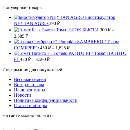
выбрать
вариаций.
товар
на
Опции
Популярные товары
имеет
странице
можно
несколько
товара.
выбрать
Биостимулятор
вариаций.
на
NEYTAN AGRO
Опции
390
₽
странице
можно
Томат БЛЭК БЬЮТИ
300
₽
–
товара.
выбрать
Диапазон
2,585
₽
на
цен:
Pumpkin ZAMBRERO / Тыква
странице
300 ₽
Диапазон
СОМБРЕРО
450
₽
–
1,625
₽
товара.
–
цен:
Tomato PATITO F1 / Томат ПАТИТО
2,585 ₽
450 ₽
Диапазон
F1
420
₽
–
3,590
₽
цен:
–
Информация для покупателей
420 ₽
1,625 ₽
–
Весовые семена
3,590 ₽
Возврат товара
Наши контакты
Новости
Политика конфиденциальности
Статьи и обзоры
На сайте можно оплатить