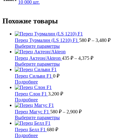
10 000 шт.
Похожие товары
Диапазон
Перец Турмалин (LS 1210) F1
580
₽
–
3,480
₽
цен:
Этот
Выберите параметры
580 ₽
товар
имеет
Диапазон
–
Перец Актеон/Akteon
435
₽
–
4,375
₽
несколько
цен:
3,480 ₽
Этот
Выберите параметры
вариаций.
435 ₽
товар
Опции
имеет
–
Перец Сильви F1
0
₽
можно
несколько
4,375 ₽
Этот
Подробнее
выбрать
вариаций.
товар
на
Опции
имеет
Перец Слон F1
3,200
₽
странице
можно
несколько
Этот
Подробнее
товара.
выбрать
вариаций.
товар
на
Опции
имеет
Диапазон
Перец Магус F1
580
₽
–
2,900
₽
странице
можно
несколько
цен:
Этот
Выберите параметры
товара.
выбрать
вариаций.
580 ₽
товар
на
Опции
имеет
–
Перец Белл F1
680
₽
странице
можно
несколько
2,900 ₽
Этот
Подробнее
товара.