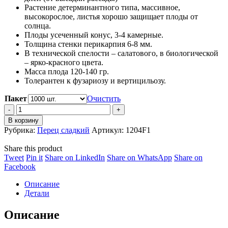
Растение детерминантного типа, массивное,
высокорослое, листья хорошо защищает плоды от
солнца.
Плоды усеченный конус, 3-4 камерные.
Толщина стенки перикарпия 6-8 мм.
В технической спелости – салатового, в биологической
– ярко-красного цвета.
Масса плода 120-140 гр.
Толерантен к фузариозу и вертицильозу.
Пакет
Очистить
Перец
LS
В корзину
1204
Рубрика:
Перец сладкий
Артикул:
1204F1
F1
quantity
Share this product
Share
Share
Share
Share
Tweet
Pin it
Share on LinkedIn
Share on WhatsApp
Share on
on
Share
on
on
on
Facebook
Twitter
on
Pinterest
LinkedIn
WhatsApp
Описание
Facebook
Детали
Описание