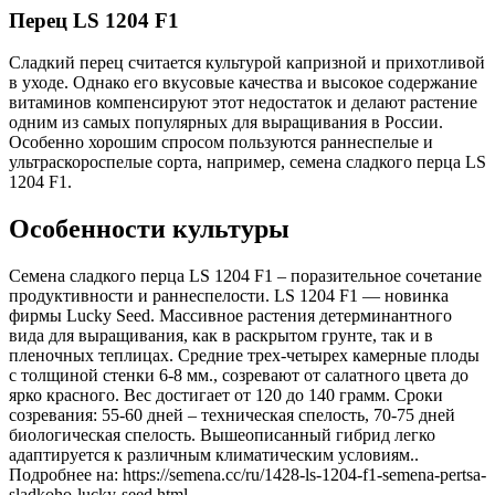
Перец LS 1204 F1
Сладкий перец считается культурой капризной и прихотливой
в уходе. Однако его вкусовые качества и высокое содержание
витаминов компенсируют этот недостаток и делают растение
одним из самых популярных для выращивания в России.
Особенно хорошим спросом пользуются раннеспелые и
ультраскороспелые сорта, например, семена сладкого перца LS
1204 F1.
Особенности культуры
Семена сладкого перца LS 1204 F1 – поразительное сочетание
продуктивности и раннеспелости. LS 1204 F1 — новинка
фирмы Luсky Seed. Массивное растения детерминантного
вида для выращивания, как в раскрытом грунте, так и в
пленочных теплицах. Средние трех-четырех камерные плоды
с толщиной стенки 6-8 мм., созревают от салатного цвета до
ярко красного. Вес достигает от 120 до 140 грамм. Сроки
созревания: 55-60 дней – техническая спелость, 70-75 дней
биологическая спелость. Вышеописанный гибрид легко
адаптируется к различным климатическим условиям..
Подробнее на: https://semena.cc/ru/1428-ls-1204-f1-semena-pertsa-
sladkoho-lucky-seed.html