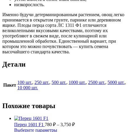
низкорослость.
Именно будучи детерминированным растением, овощ легко
принимается в открытом грунте, парнике или деревянном
ящике. Плоды перца сорта ЛС 1311 Ф1 отличаются
великолепными вкусовыми качествами, поэтому их
употребляют в свежем виде, после кулинарной или
промышленной обработки. Единственный вариант, при
котором это можно почувствовать — купить семена
высочайшего стандарта качества.
Детали
100 шт.
,
250 шт.
,
500 шт.
,
1000 шт.
,
2500 шт.
,
5000 шт.
,
Пакет
10 000 шт.
Похожие товары
Диапазон
Перец 1601 F1
780
₽
–
3,750
₽
цен:
Этот
Выберите параметры