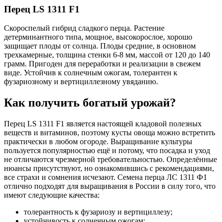
Перец LS 1311 F1
Скороспелый гибрид сладкого перца. Растение
детерминантного типа, мощное, высокорослое, хорошо
защищает плоды от солнца. Плоды средние, в основном
трехкамерные, толщина стенки 6-8 мм, массой от 120 до 140
грамм. Пригоден для переработки и реализации в свежем
виде. Устойчив к солнечным ожогам, толерантен к
фузариозному и вертициллезному увяданию.
Как получить богатый урожай?
Перец LS 1311 F1 является настоящей кладовой полезных
веществ и витаминов, поэтому кусты овоща можно встретить
практически в любом огороде. Выращивание культуры
пользуется популярностью ещё и потому, что посадка и уход
не отличаются чрезмерной требовательностью. Определённые
нюансы присутствуют, но ознакомившись с рекомендациями,
все страхи и сомнения исчезают. Семена перца ЛС 1311 Ф1
отлично подходят для выращивания в России в силу того, что
имеют следующие качества:
толерантность к фузариозу и вертициллезу;
устойчивость к солнечным ожогам;