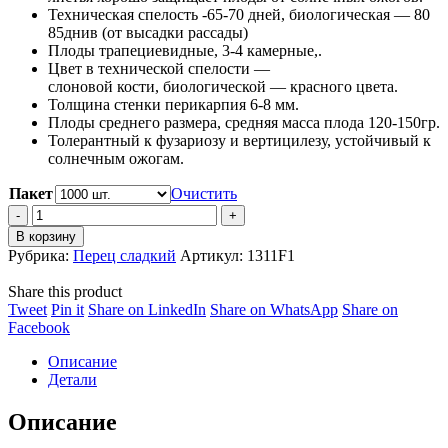
Техническая
спелость -65-70 дней, биологическая — 80
85днив (от высадки рассады)
Плоды
трапециевидные
, 3-4 камерные,.
Цвет в технической
спелости
—
слоновой
кости
,
биологической
— красного
цвета
.
Толщина стенки
перикарпия
6-8 мм.
Плоды среднего размера,
средняя
масса плода 120-150гр.
Толерантный к фузариозу и вертицилезу, устойчивый
к
солнечным ожогам
.
Пакет
Очистить
Перец
LS
В корзину
1311
Рубрика:
Перец сладкий
Артикул:
1311F1
F1
quantity
Share this product
Share
Share
Share
Share
Tweet
Pin it
Share on LinkedIn
Share on WhatsApp
Share on
on
Share
on
on
on
Facebook
Twitter
on
Pinterest
LinkedIn
WhatsApp
Описание
Facebook
Детали
Описание