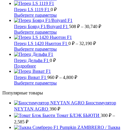
780 ₽
товар
имеет
–
Перец LS 1119 F1
0
₽
несколько
3,750 ₽
Этот
Выберите параметры
вариаций.
товар
Опции
имеет
Диапазон
Перец Боярд F1/Boiyard F1
508
₽
–
30,740
₽
можно
несколько
цен:
Этот
Выберите параметры
выбрать
вариаций.
508 ₽
товар
на
Опции
имеет
Диапазон
–
Перец LS 1420 Ньютон F1
0
₽
–
32,190
₽
странице
можно
несколько
цен:
30,740 ₽
Этот
Выберите параметры
товара.
выбрать
вариаций.
0 ₽
товар
на
Опции
имеет
–
Перец Дельфа F1
0
₽
странице
можно
несколько
32,190 ₽
Этот
Подробнее
товара.
выбрать
вариаций.
товар
на
Опции
имеет
Диапазон
Перец Виват F1
960
₽
–
4,800
₽
странице
можно
несколько
цен:
Этот
Выберите параметры
товара.
выбрать
вариаций.
960 ₽
товар
на
Опции
Популярные товары
имеет
–
странице
можно
несколько
4,800 ₽
товара.
выбрать
Биостимулятор
вариаций.
на
NEYTAN AGRO
390
Опции
₽
странице
можно
Томат БЛЭК БЬЮТИ
300
₽
–
товара.
выбрать
Диапазон
2,585
₽
на
цен:
Pumpkin ZAMBRERO / Тыква
странице