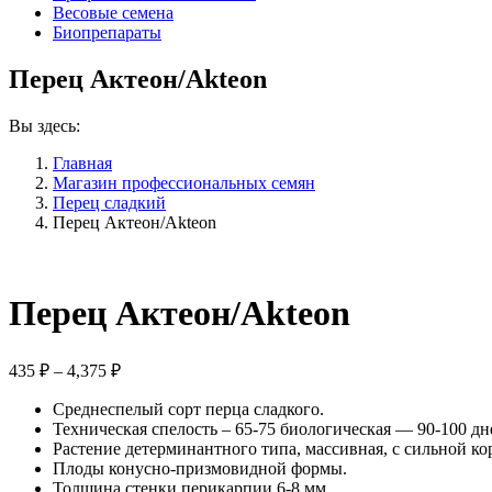
Весовые семена
Биопрепараты
Перец Актеон/Akteon
Вы здесь:
Главная
Магазин профессиональных семян
Перец сладкий
Перец Актеон/Akteon
Перец Актеон/Akteon
Диапазон
435
₽
–
4,375
₽
цен:
Среднеспелый сорт перца сладкого.
435 ₽
Техническая спелость – 65-75 биологическая — 90-100 дн
–
Растение детерминантного типа, массивная, с сильной к
4,375 ₽
Плоды конусно-призмовидной формы.
Толщина стенки перикарпии 6-8 мм.