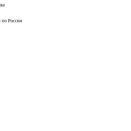
ва
й по России