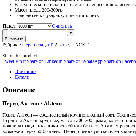
В технической спелости – светло-зеленого, в биологическ
Масса плода 200-300гр.
Толерантен к фузариозу и вертициллезу.
Пакет
Очистить
Перец
Актеон/Akteon
В корзину
quantity
Рубрика:
Перец сладкий
Артикул:
ACKT
Share this product
Share
Share
Share
Share
Tweet
Pin it
Share on LinkedIn
Share on WhatsApp
Share on Faceb
on
on
on
on
Описание
Twitter
Pinterest
LinkedIn
WhatsApp
Детали
Описание
Перец Актеон / Akteon
Перец Актеон — среднеспелый крупноплодный сорт. Техническая
Перчины Актеон крупные, массой 200-300 грамм, конусо-призм
можно выращивать с пикировкой или без нее. А самым распро
возможно через 50-60 дней. Перец очень чувствителен к мине