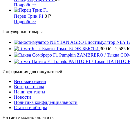
странице
можно
несколько
4,410 ₽
Этот
Подробнее
товара.
выбрать
вариаций.
товар
на
Опции
имеет
Перец Трик F1
0
₽
странице
можно
несколько
Этот
Подробнее
товара.
выбрать
вариаций.
товар
на
Опции
Популярные товары
имеет
странице
можно
несколько
товара.
выбрать
вариаций.
Биостимулятор NEY
на
Опции
Томат БЛЭК БЬЮТИ
300
₽
–
2,585
₽
странице
можно
Pumpkin ZAMBRERO / Тыква СО
товара.
выбрать
Tomato PATITO F1 / Томат ПАТИТО 
на
странице
Информация для покупателей
товара.
Весовые семена
Возврат товара
Наши контакты
Новости
Политика конфиденциальности
Статьи и обзоры
На сайте можно оплатить