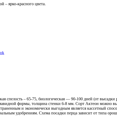
ой – ярко-красного цвета.
Share
ook
on
Facebook
 спелость – 65-75, биологическая — 90-100 дней (от высадки ра
авидной формы, толщина стенки 6-8 мм. Сорт Актеон можно выр
страненным и экономически выгодным является кассетный спосо
ральным удобрениям. Схема посадки перца зависит от типа оро