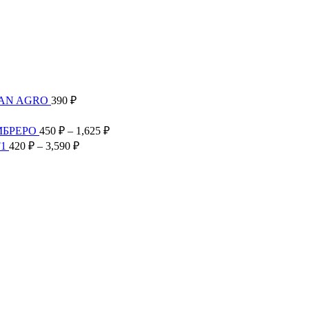
TAN AGRO
390
₽
Диапазон
цен:
Диапазон
МБРЕРО
450
₽
–
1,625
₽
300 ₽
цен:
Диапазон
F1
420
₽
–
3,590
₽
–
450 ₽
цен:
2,585 ₽
–
420 ₽
1,625 ₽
–
3,590 ₽