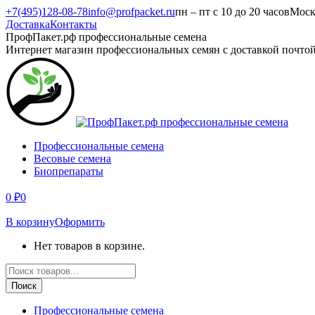
Перейти
+7(495)128-08-78
info@profpacket.ru
пн – пт с 10 до 20 часов
Моск
к
Доставка
Контакты
содержанию
Facebook
Одноклассники
Instagram
Вконтакте
Viber
Whatsapp
ПрофПакет.рф профессиональные семена
page
page
page
page
page
page
Интернет магазин профессиональных семян с доставкой почто
opens
opens
opens
opens
opens
opens
in
in
in
in
in
in
new
new
new
new
new
new
window
window
window
window
window
window
Профессиональные семена
Весовые семена
Биопрепараты
0
₽
0
В корзину
Оформить
Нет товаров в корзине.
Поиск
товаров
Поиск
Профессиональные семена