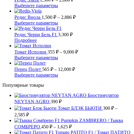
несколько
цен:
3,596 ₽
Этот
Выберите параметры
вариаций.
1,500 ₽
товар
Опции
имеет
–
Диапазон
Редис Виола
1,500
₽
–
2,886
₽
можно
несколько
цен:
2,886 ₽
Этот
Выберите параметры
выбрать
вариаций.
1,500 ₽
товар
на
Опции
имеет
–
Редис Черри Бель F1
3,300
₽
странице
можно
несколько
2,886 ₽
Этот
Подробнее
товара.
выбрать
вариаций.
товар
на
Опции
имеет
Диапазон
Томат Исполин
355
₽
–
9,000
₽
странице
можно
несколько
цен:
Этот
Выберите параметры
товара.
выбрать
вариаций.
355 ₽
товар
на
Опции
имеет
Диапазон
–
Перец Полет
565
₽
–
12,000
₽
странице
можно
несколько
цен:
9,000 ₽
Этот
Выберите параметры
товара.
выбрать
вариаций.
565 ₽
товар
на
Опции
Популярные товары
имеет
–
странице
можно
несколько
12,000 ₽
товара.
выбрать
Биостимулятор
вариаций.
на
NEYTAN AGRO
390
Опции
₽
странице
можно
Томат БЛЭК БЬЮТИ
300
₽
–
товара.
выбрать
Диапазон
2,585
₽
на
цен:
Pumpkin ZAMBRERO / Тыква
странице
300 ₽
Диапазон
СОМБРЕРО
450
₽
–
1,625
₽
товара.
–
цен:
Tomato PATITO F1 / Томат ПАТИТО