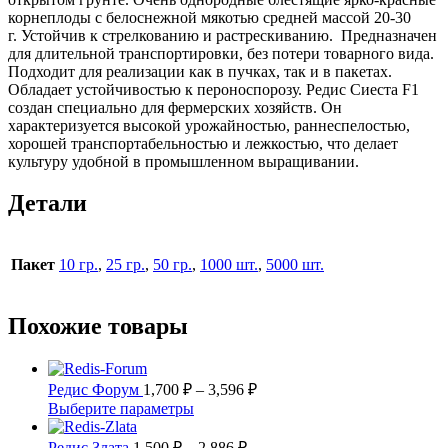
корнеплоды с белоснежной мякотью средней массой 20-30
г. Устойчив к стрелкованию и растрескиванию. Предназначен
для длительной транспортировки, без потери товарного вида.
Подходит для реализации как в пучках, так и в пакетах.
Обладает устойчивостью к пероноспорозу. Редис Сиеста F1
создан специально для фермерских хозяйств. Он
характеризуется высокой урожайностью, раннеспелостью,
хорошей транспортабельностью и лежкостью, что делает
культуру удобной в промышленном выращивании.
Детали
Пакет
10 гр.
,
25 гр.
,
50 гр.
,
1000 шт.
,
5000 шт.
Похожие товары
Диапазон
Редис Форум
1,700
₽
–
3,596
₽
цен:
Этот
Выберите параметры
1,700 ₽
товар
имеет
Диапазон
–
Редис Злата
1,500
₽
–
2,886
₽