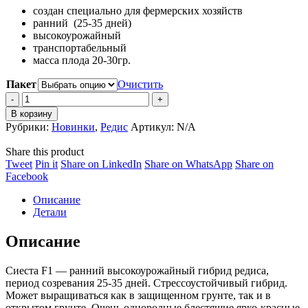
создан специально для фермерских хозяйств
250 ₽
ранний (25-35 дней)
–
высокоурожайный
1,670 ₽
транспортабельный
масса плода 20-30гр.
Пакет
Очистить
Radish
SIESTA
В корзину
F1
Рубрики:
Новинки
,
Редис
Артикул:
N/A
/
Редис
Share this product
СИЕСТА
Share
Share
Share
Share
Tweet
Pin it
Share on LinkedIn
Share on WhatsApp
Share on
F1
on
Share
on
on
on
Facebook
quantity
Twitter
on
Pinterest
LinkedIn
WhatsApp
Описание
Facebook
Детали
Описание
Сиеста F1 — ранний высокоурожайный гибрид редиса,
период созревания 25-35 дней. Стрессоустойчивый гибрид.
Может выращиваться как в защищенном грунте, так и в
открытом грунте. Очень однородные блестящие ярко-красные