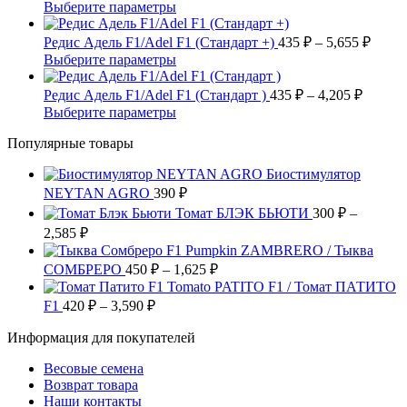
несколько
цен:
28,841 ₽
Этот
Выберите параметры
товара.
выбрать
вариаций.
1,500 ₽
товар
на
Опции
имеет
–
Диап
Редис Адель F1/Adel F1 (Стандарт +)
435
₽
–
5,655
₽
странице
можно
несколько
цен:
2,886 ₽
Этот
Выберите параметры
товара.
выбрать
вариаций.
435 ₽
товар
на
Опции
имеет
Диапаз
–
Редис Адель F1/Adel F1 (Стандарт )
435
₽
–
4,205
₽
странице
можно
несколько
цен:
5,655
Этот
Выберите параметры
товара.
выбрать
вариаций.
435 ₽
товар
на
Опции
Популярные товары
имеет
–
странице
можно
несколько
4,205 ₽
товара.
выбрать
Биостимулятор
вариаций.
на
NEYTAN AGRO
390
Опции
₽
странице
можно
Томат БЛЭК БЬЮТИ
300
₽
–
товара.
выбрать
Диапазон
2,585
₽
на
цен:
Pumpkin ZAMBRERO / Тыква
странице
300 ₽
Диапазон
СОМБРЕРО
450
₽
–
1,625
₽
товара.
–
цен:
Tomato PATITO F1 / Томат ПАТИТО
2,585 ₽
450 ₽
Диапазон
F1
420
₽
–
3,590
₽
цен:
–
Информация для покупателей
420 ₽
1,625 ₽
–
Весовые семена
3,590 ₽
Возврат товара
Наши контакты