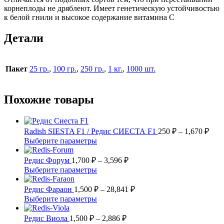
корнеплоды не дряблеют. Имеет генетическую устойчивостью
к белой гнили и высокое содержание витамина С
Детали
Пакет
25 гр.
,
100 гр.
,
250 гр.
,
1 кг.
,
1000 шт.
Похожие товары
Диа
Radish SIESTA F1 / Редис СИЕСТА F1
250
₽
–
1,670
₽
цен:
Этот
Выберите параметры
250 
товар
имеет
Диапазон
–
Редис Форум
1,700
₽
–
3,596
₽
несколько
цен:
1,67
Этот
Выберите параметры
вариаций.
1,700 ₽
товар
Опции
имеет
–
Диапазон
Редис Фараон
1,500
₽
–
28,841
₽
можно
несколько
цен:
3,596 ₽
Этот
Выберите параметры
выбрать
вариаций.
1,500 ₽
товар
на
Опции
имеет
Диапазон
–
Редис Виола
1,500
₽
–
2,886
₽
странице
можно