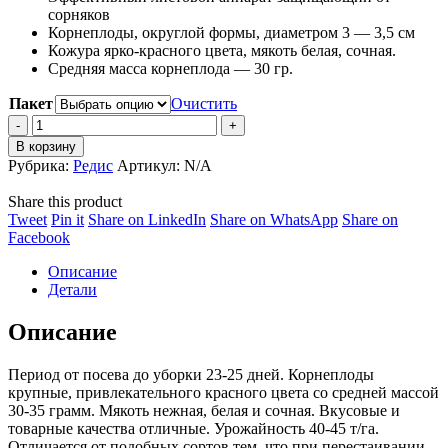
6,235 ₽
сорняков
Корнеплоды, округлой формы, диаметром 3 — 3,5 см
Кожура ярко-красного цвета, мякоть белая, сочная.
Средняя масса корнеплода — 30 гр.
Пакет
Очистить
Редис
Элиза
В корзину
F1
Рубрика:
Редис
Артикул:
N/A
(стандарт
+)
Share this product
quantity
Share
Share
Share
Share
Tweet
Pin it
Share on LinkedIn
Share on WhatsApp
Share on
on
Share
on
on
on
Facebook
Twitter
on
Pinterest
LinkedIn
WhatsApp
Описание
Facebook
Детали
Описание
Период от посева до уборки 23-25 дней. Корнеплоды
крупные, привлекательного красного цвета со средней массой
30-35 грамм. Мякоть нежная, белая и сочная. Вкусовые и
товарные качества отличные. Урожайность 40-45 т/га.
Отличается от подобных сортов тем, что при перестаивании