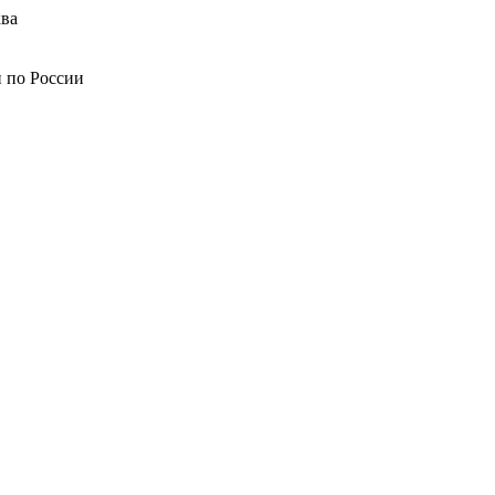
ва
й по России