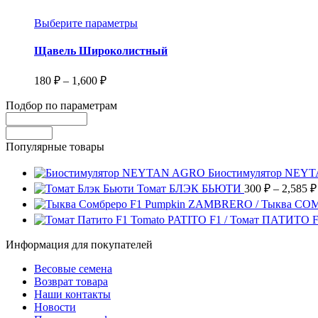
Этот
Выберите параметры
товар
имеет
Щавель Широколистный
несколько
вариаций.
Диапазон
180
₽
–
1,600
₽
Опции
цен:
можно
Подбор по параметрам
180 ₽
выбрать
–
на
1,600 ₽
странице
Популярные товары
товара.
Биостимулятор NEY
Томат БЛЭК БЬЮТИ
300
₽
–
2,585
₽
Pumpkin ZAMBRERO / Тыква СО
Tomato PATITO F1 / Томат ПАТИТО 
Информация для покупателей
Весовые семена
Возврат товара
Наши контакты
Новости