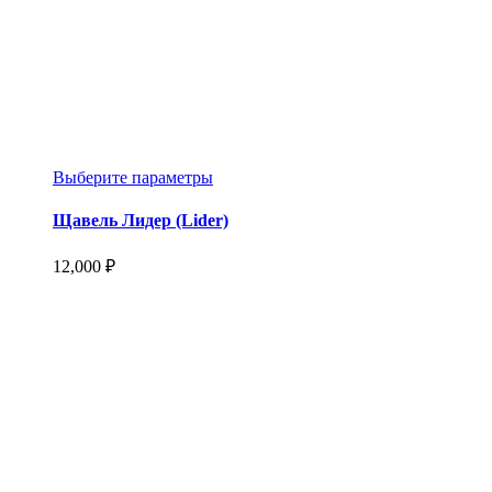
Этот
Выберите параметры
товар
имеет
Щавель Лидер (Lider)
несколько
вариаций.
12,000
₽
Опции
можно
выбрать
на
странице
товара.