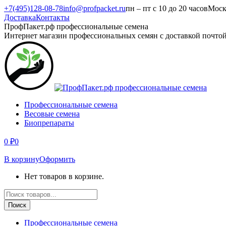
Перейти
+7(495)128-08-78
info@profpacket.ru
пн – пт с 10 до 20 часов
Моск
к
Доставка
Контакты
содержанию
Facebook
Одноклассники
Instagram
Вконтакте
Viber
Whatsapp
ПрофПакет.рф профессиональные семена
page
page
page
page
page
page
Интернет магазин профессиональных семян с доставкой почто
opens
opens
opens
opens
opens
opens
in
in
in
in
in
in
new
new
new
new
new
new
window
window
window
window
window
window
Профессиональные семена
Весовые семена
Биопрепараты
0
₽
0
В корзину
Оформить
Нет товаров в корзине.
Поиск
товаров
Поиск
Профессиональные семена