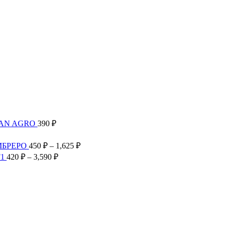
TAN AGRO
390
₽
Диапазон
цен:
Диапазон
МБРЕРО
450
₽
–
1,625
₽
300 ₽
цен:
Диапазон
F1
420
₽
–
3,590
₽
–
450 ₽
цен:
2,585 ₽
–
420 ₽
1,625 ₽
–
3,590 ₽