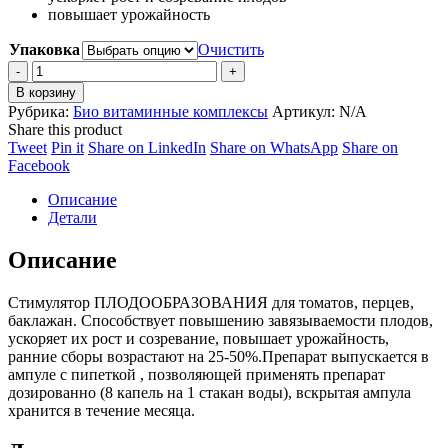
повышает урожайность
Упаковка
Очистить
Партенокорпин
БИО
В корзину
quantity
Рубрика:
Био витаминные комплексы
Артикул:
N/A
Share this product
Share
Share
Share
Share
Tweet
Pin it
Share on LinkedIn
Share on WhatsApp
Share on
on
Share
on
on
on
Facebook
Twitter
on
Pinterest
LinkedIn
WhatsApp
Описание
Facebook
Детали
Описание
Стимулятор ПЛОДООБРАЗОВАНИЯ для томатов, перцев,
баклажан. Способствует повышению завязываемости плодов,
ускоряет их рост и созревание, повышает урожайность,
ранние сборы возрастают на 25-50%.Препарат выпускается в
ампуле с пипеткой , позволяющей применять препарат
дозированно (8 капель на 1 стакан воды), вскрытая ампула
хранится в течение месяца.