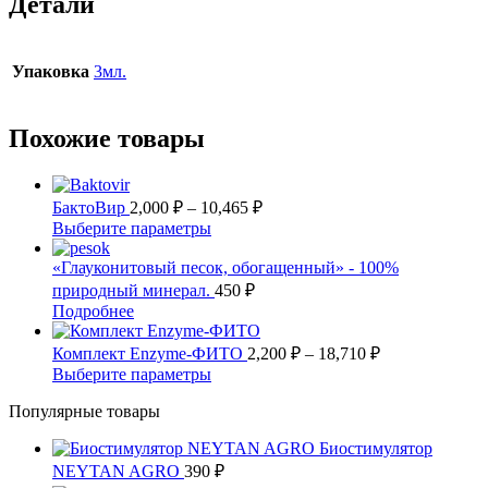
Детали
Упаковка
3мл.
Похожие товары
Диапазон
БактоВир
2,000
₽
–
10,465
₽
цен:
Этот
Выберите параметры
2,000 ₽
товар
имеет
–
«Глауконитовый песок, обогащенный» - 100%
несколько
10,465 ₽
природный минерал.
450
₽
вариаций.
Этот
Подробнее
Опции
товар
можно
имеет
Диапазон
Комплект Enzyme-ФИТО
2,200
₽
–
18,710
₽
выбрать
несколько
цен:
Этот
Выберите параметры
на
вариаций.
2,200 ₽
товар
странице
Опции
Популярные товары
имеет
–
товара.
можно
несколько
18,710 ₽
выбрать
Биостимулятор
вариаций.
на
NEYTAN AGRO
390
Опции
₽
странице