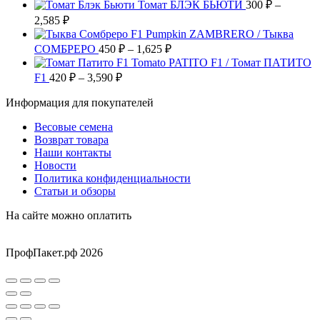
можно
Томат БЛЭК БЬЮТИ
300
₽
–
товара.
выбрать
Диапазон
2,585
₽
на
цен:
Pumpkin ZAMBRERO / Тыква
странице
300 ₽
Диапазон
СОМБРЕРО
450
₽
–
1,625
₽
товара.
–
цен:
Tomato PATITO F1 / Томат ПАТИТО
2,585 ₽
450 ₽
Диапазон
F1
420
₽
–
3,590
₽
цен:
–
Информация для покупателей
420 ₽
1,625 ₽
–
Весовые семена
3,590 ₽
Возврат товара
Наши контакты
Новости
Политика конфиденциальности
Статьи и обзоры
На сайте можно оплатить
ПрофПакет.рф 2026
Вверх