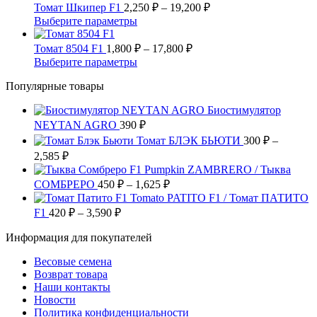
Опции
имеет
–
Диапазон
Томат Шкипер F1
2,250
₽
–
19,200
₽
странице
можно
несколько
цен:
9,425 ₽
Этот
Выберите параметры
товара.
выбрать
вариаций.
2,250 ₽
товар
на
Опции
имеет
Диапазон
–
Томат 8504 F1
1,800
₽
–
17,800
₽
странице
можно
несколько
цен:
19,200 ₽
Этот
Выберите параметры
товара.
выбрать
вариаций.
1,800 ₽
товар
на
Опции
Популярные товары
имеет
–
странице
можно
несколько
17,800 ₽
товара.
выбрать
Биостимулятор
вариаций.
на
NEYTAN AGRO
390
Опции
₽
странице
можно
Томат БЛЭК БЬЮТИ
300
₽
–
товара.
выбрать
Диапазон
2,585
₽
на
цен:
Pumpkin ZAMBRERO / Тыква
странице
300 ₽
Диапазон
СОМБРЕРО
450
₽
–
1,625
₽
товара.
–
цен:
Tomato PATITO F1 / Томат ПАТИТО
2,585 ₽
450 ₽
Диапазон
F1
420
₽
–
3,590
₽
цен:
–
Информация для покупателей
420 ₽
1,625 ₽
–
Весовые семена
3,590 ₽
Возврат товара
Наши контакты
Новости
Политика конфиденциальности