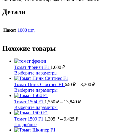
Детали
Пакет
1000 шт.
Похожие товары
Томат Френзи F1
1,600
₽
Этот
Выберите параметры
товар
имеет
Диапазон
Томат Пинк Свитнес F1
640
₽
–
3,200
₽
несколько
цен:
Этот
Выберите параметры
вариаций.
640 ₽
товар
Опции
имеет
Диапазон
–
Томат 1504 F1
1,550
₽
–
13,840
₽
можно
несколько
цен:
3,200 ₽
Этот
Выберите параметры
выбрать
вариаций.
1,550 ₽
товар
на
Опции
имеет
Диапазон
–
Томат 1509 F1
1,305
₽
–
9,425
₽
странице
можно
несколько
цен:
13,840 ₽
Этот
Подробнее
товара.
выбрать
вариаций.
1,305 ₽
товар
на