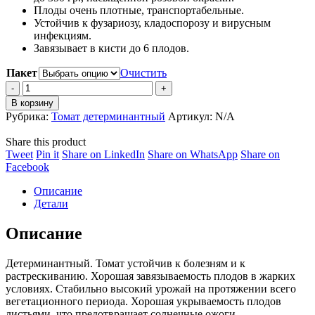
Плоды очень плотные, транспортабельные.
Устойчив к фузариозу, кладоспорозу и вирусным
инфекциям.
Завязывает в кисти до 6 плодов.
Пакет
Очистить
Томат
CA-
В корзину
115
Рубрика:
Томат детерминантный
Артикул:
N/A
F1
quantity
Share this product
Share
Share
Share
Share
Tweet
Pin it
Share on LinkedIn
Share on WhatsApp
Share on
on
Share
on
on
on
Facebook
Twitter
on
Pinterest
LinkedIn
WhatsApp
Описание
Facebook
Детали
Описание
Детерминантный. Томат устойчив к болезням и к
растрескиванию. Хорошая завязываемость плодов в жарких
условиях. Стабильно высокий урожай на протяжении всего
вегетационного периода. Хорошая укрываемость плодов
листьями, что предотвращает солнечные ожоги.