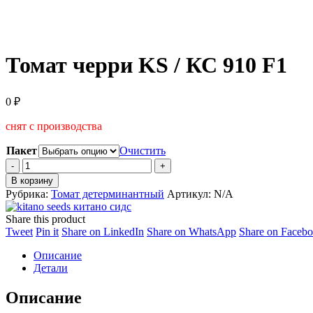
Томат черри KS / КС 910 F1
0
₽
снят с производства
Пакет
Очистить
Томат
черри
В корзину
KS
Рубрика:
Томат детерминантный
Артикул:
N/A
/
КС
Share this product
910
Share
Share
Share
Share
Tweet
Pin it
Share on LinkedIn
Share on WhatsApp
Share on Faceb
F1
on
on
on
on
quantity
Описание
Twitter
Pinterest
LinkedIn
WhatsApp
Детали
Описание