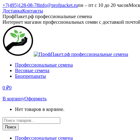
Перейти
+7(495)128-08-78
info@profpacket.ru
пн – пт с 10 до 20 часов
Моск
к
Доставка
Контакты
содержанию
Facebook
Одноклассники
Instagram
Вконтакте
Viber
Whatsapp
ПрофПакет.рф профессиональные семена
page
page
page
page
page
page
Интернет магазин профессиональных семян с доставкой почто
opens
opens
opens
opens
opens
opens
in
in
in
in
in
in
new
new
new
new
new
new
window
window
window
window
window
window
Профессиональные семена
Весовые семена
Биопрепараты
0
₽
0
В корзину
Оформить
Нет товаров в корзине.
Поиск
товаров
Поиск
Профессиональные семена