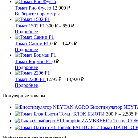
товар
имеет
Томат Рио Фуего
12,900
₽
несколько
Этот
Выберите параметры
вариаций.
товар
Опции
имеет
Диапазон
Томат 1502 F1
300
₽
–
650
₽
можно
несколько
цен:
Этот
Подробнее
выбрать
вариаций.
300 ₽
товар
на
Опции
имеет
–
Диапазон
Томат Санни F1
0
₽
–
9,425
₽
странице
можно
несколько
цен:
650 ₽
Этот
Подробнее
товара.
выбрать
вариаций.
0 ₽
товар
на
Опции
имеет
–
Томат Боцман F1
0
₽
странице
можно
несколько
9,425 ₽
Этот
Подробнее
товара.
выбрать
вариаций.
товар
на
Опции
имеет
Диапазон
Томат 2206 F1
1,595
₽
–
13,920
₽
странице
можно
несколько
цен:
Этот
Подробнее
товара.
выбрать
вариаций.
1,595 ₽
товар
на
Опции
Популярные товары
имеет
–
странице
можно
несколько
13,920 ₽
товара.
выбрать
вариаций.
Биостимулятор NEY
на
Опции
Томат БЛЭК БЬЮТИ
300
₽
–
2,585
₽
странице
можно
Pumpkin ZAMBRERO / Тыква СО
товара.
выбрать
Tomato PATITO F1 / Томат ПАТИТО 
на
странице