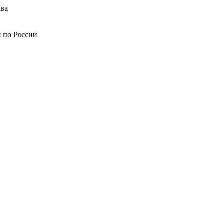
ва
й по России