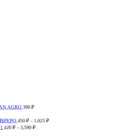
TAN AGRO
390
₽
Диапазон
цен:
Диапазон
МБРЕРО
450
₽
–
1,625
₽
300 ₽
цен:
Диапазон
F1
420
₽
–
3,590
₽
–
450 ₽
цен:
2,585 ₽
–