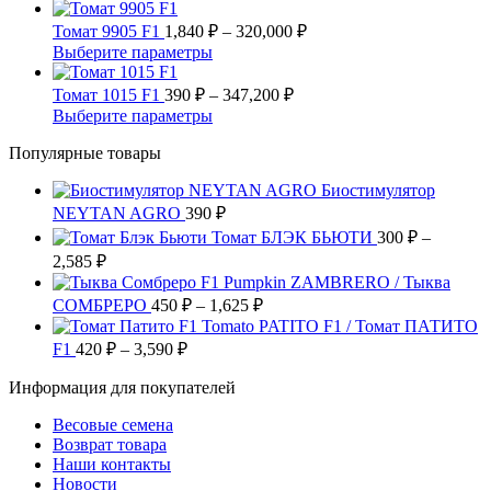
вариаций.
товар
на
Опции
имеет
Диапазон
Томат 9905 F1
1,840
₽
–
320,000
₽
странице
можно
несколько
цен:
Этот
Выберите параметры
товара.
выбрать
вариаций.
1,840 ₽
товар
на
Опции
имеет
Диапазон
–
Томат 1015 F1
390
₽
–
347,200
₽
странице
можно
несколько
цен:
320,000 ₽
Этот
Выберите параметры
товара.
выбрать
вариаций.
390 ₽
товар
на
Опции
Популярные товары
имеет
–
странице
можно
несколько
347,200 ₽
товара.
выбрать
Биостимулятор
вариаций.
на
NEYTAN AGRO
390
Опции
₽
странице
можно
Томат БЛЭК БЬЮТИ
300
₽
–
товара.
выбрать
Диапазон
2,585
₽
на
цен:
Pumpkin ZAMBRERO / Тыква
странице
300 ₽
Диапазон
СОМБРЕРО
450
₽
–
1,625
₽
товара.
–
цен:
Tomato PATITO F1 / Томат ПАТИТО
2,585 ₽
450 ₽
Диапазон
F1
420
₽
–
3,590
₽
цен:
–
Информация для покупателей
420 ₽
1,625 ₽
–
Весовые семена
3,590 ₽
Возврат товара
Наши контакты
Новости