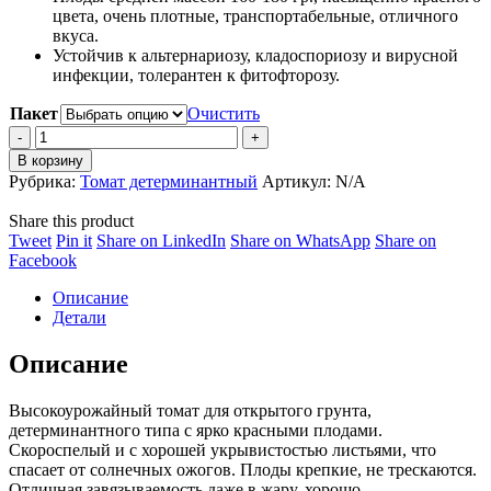
цвета, очень плотные, транспортабельные, отличного
вкуса.
Устойчив к альтернариозу, кладоспориозу и вирусной
инфекции, толерантен к фитофторозу.
Пакет
Очистить
Томат
Компанеро
В корзину
F1
Рубрика:
Томат детерминантный
Артикул:
N/A
quantity
Share this product
Share
Share
Share
Share
Tweet
Pin it
Share on LinkedIn
Share on WhatsApp
Share on
on
Share
on
on
on
Facebook
Twitter
on
Pinterest
LinkedIn
WhatsApp
Описание
Facebook
Детали
Описание
Высокоурожайный томат для открытого грунта,
детерминантного типа с ярко красными плодами.
Скороспелый и с хорошей укрывистостью листьями, что
спасает от солнечных ожогов. Плоды крепкие, не трескаются.
Отличная завязываемость даже в жару, хорошо