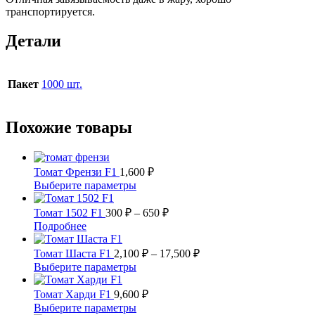
транспортируется.
Детали
Пакет
1000 шт.
Похожие товары
Томат Френзи F1
1,600
₽
Этот
Выберите параметры
товар
имеет
Диапазон
Томат 1502 F1
300
₽
–
650
₽
несколько
цен:
Этот
Подробнее
вариаций.
300 ₽
товар
Опции
имеет
–
Диапазон
Томат Шаста F1
2,100
₽
–
17,500
₽
можно
несколько
цен:
650 ₽
Этот
Выберите параметры
выбрать
вариаций.
2,100 ₽
товар
на
Опции
имеет
–
Томат Харди F1
9,600
₽
странице
можно
несколько
17,500 ₽
Этот
Выберите параметры
товара.
выбрать