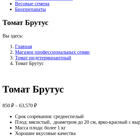
Весовые семена
Биопрепараты
Томат Брутус
Вы здесь:
Главная
Магазин профессиональных семян
Томат индетерминантный
Томат Брутус
Томат Брутус
Диапазон
850
₽
–
63,570
₽
цен:
Срок созревания: среднеспелый
850 ₽
Плод: мясистый, диаметром до 20 см, ярко-красный с в
–
Масса плода: более 1 кг
63,570 ₽
Хорошие вкусовые качества