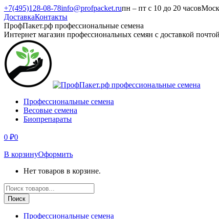
Перейти
+7(495)128-08-78
info@profpacket.ru
пн – пт с 10 до 20 часов
Моск
к
Доставка
Контакты
содержанию
Facebook
Одноклассники
Instagram
Вконтакте
Viber
Whatsapp
ПрофПакет.рф профессиональные семена
page
page
page
page
page
page
Интернет магазин профессиональных семян с доставкой почто
opens
opens
opens
opens
opens
opens
in
in
in
in
in
in
new
new
new
new
new
new
window
window
window
window
window
window
Профессиональные семена
Весовые семена
Биопрепараты
0
₽
0
В корзину
Оформить
Нет товаров в корзине.
Поиск
товаров
Поиск
Профессиональные семена