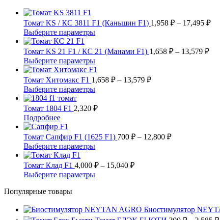
Ди
Томат KS / КС 3811 F1 (Каньшин F1)
1,958
₽
–
17,495
₽
це
Этот
Выберите параметры
1,
товар
имеет
Ди
–
Томат KS 21 F1 / КС 21 (Манами F1)
1,658
₽
–
13,579
₽
несколько
цен
17
Этот
Выберите параметры
вариаций.
1,6
товар
Опции
имеет
Диапазон
–
Томат Хитомакс F1
1,658
₽
–
13,579
₽
можно
несколько
цен:
13,
Этот
Выберите параметры
выбрать
вариаций.
1,658 ₽
товар
на
Опции
имеет
–
Томат 1804 F1
2,320
₽
странице
можно
несколько
13,579 ₽
Этот
Подробнее
товара.
выбрать
вариаций.
товар
на
Опции
имеет
Диапазон
Томат Сапфир F1 (1625 F1)
700
₽
–
12,800
₽
странице
можно
несколько
цен:
Этот
Выберите параметры
товара.
выбрать
вариаций.
700 ₽
товар
на
Опции
имеет
Диапазон
–
Томат Клад F1
4,000
₽
–
15,040
₽
странице
можно
несколько
цен:
12,800 ₽
Этот
Выберите параметры
товара.
выбрать
вариаций.
4,000 ₽
товар
на
Опции
Популярные товары
имеет
–
странице
можно
несколько
15,040 ₽
товара.
выбрать
вариаций.
Биостимулятор NEY
на
Опции