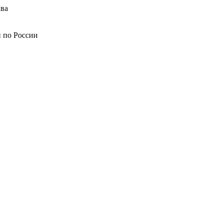
ва
й по России