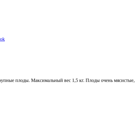
Share
ook
on
Facebook
упные плоды. Максимальный вес 1,5 кг. Плоды очень мясистые,