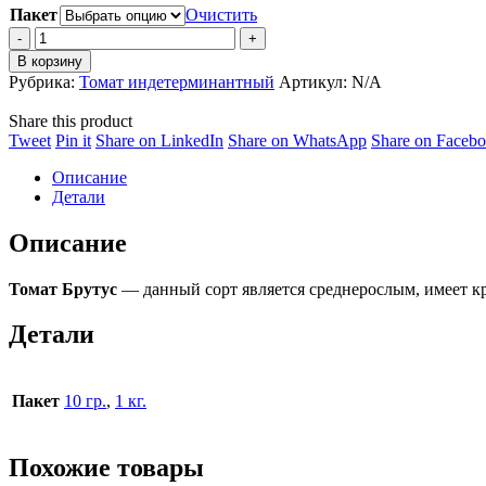
Пакет
Очистить
Томат
Брутус
В корзину
quantity
Рубрика:
Томат индетерминантный
Артикул:
N/A
Share this product
Share
Share
Share
Share
Tweet
Pin it
Share on LinkedIn
Share on WhatsApp
Share on Faceb
on
on
on
on
Описание
Twitter
Pinterest
LinkedIn
WhatsApp
Детали
Описание
Томат Брутус
— данный сорт является среднерослым, имеет кр
Детали
Пакет
10 гр.
,
1 кг.
Похожие товары