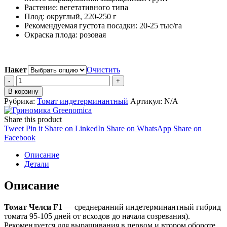
9,500 ₽
Растение: вегетативного типа
Плод: округлый, 220-250 г
Рекомендуемая густота посадки: 20-25 тыс/га
Окраска плода: розовая
Пакет
Очистить
Томат
Челси
В корзину
F1
Рубрика:
Томат индетерминантный
Артикул:
N/A
quantity
Share this product
Share
Share
Share
Share
Tweet
Pin it
Share on LinkedIn
Share on WhatsApp
Share on
on
Share
on
on
on
Facebook
Twitter
on
Pinterest
LinkedIn
WhatsApp
Описание
Facebook
Детали
Описание
Томат Челси F1
— среднеранний индетерминантный гибрид
томата 95-105 дней от всходов до начала созревания).
Рекомендуется для выращивания в первом и втором обороте