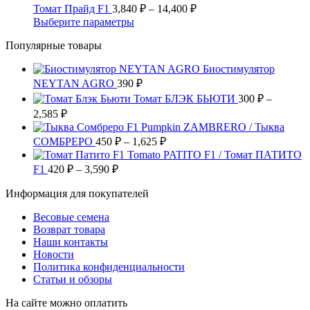
на
Опции
имеет
–
Диапазон
Томат Прайд F1
3,840
₽
–
14,400
₽
странице
можно
несколько
цен:
16,000 ₽
Этот
Выберите параметры
товара.
выбрать
вариаций.
3,840 ₽
товар
на
Опции
Популярные товары
имеет
–
странице
можно
несколько
14,400 ₽
товара.
выбрать
Биостимулятор
вариаций.
на
NEYTAN AGRO
390
Опции
₽
странице
можно
Томат БЛЭК БЬЮТИ
300
₽
–
товара.
выбрать
Диапазон
2,585
₽
на
цен:
Pumpkin ZAMBRERO / Тыква
странице
300 ₽
Диапазон
СОМБРЕРО
450
₽
–
1,625
₽
товара.
–
цен:
Tomato PATITO F1 / Томат ПАТИТО
2,585 ₽
450 ₽
Диапазон
F1
420
₽
–
3,590
₽
цен:
–
Информация для покупателей
420 ₽
1,625 ₽
–
Весовые семена
3,590 ₽
Возврат товара
Наши контакты
Новости
Политика конфиденциальности
Статьи и обзоры
На сайте можно оплатить