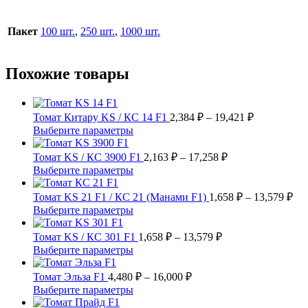
Пакет
100 шт.
,
250 шт.
,
1000 шт.
Похожие товары
Диапазон
Томат Китару KS / КС 14 F1
2,384
₽
–
19,421
₽
цен:
Этот
Выберите параметры
2,384 ₽
товар
имеет
Диапазон
–
Томат KS / КС 3900 F1
2,163
₽
–
17,258
₽
несколько
цен:
19,421 ₽
Этот
Выберите параметры
вариаций.
2,163 ₽
товар
Опции
имеет
–
Ди
Томат KS 21 F1 / КС 21 (Манами F1)
1,658
₽
–
13,579
₽
можно
несколько
цен
17,258 ₽
Этот
Выберите параметры
выбрать
вариаций.
1,6
товар
на
Опции
имеет
Диапазон
–
Томат KS / КС 301 F1
1,658
₽
–
13,579
₽
странице
можно
несколько
цен:
13,
Этот
Выберите параметры
товара.
выбрать
вариаций.
1,658 ₽
товар
на
Опции
имеет
Диапазон
–
Томат Эльза F1
4,480
₽
–
16,000
₽
странице
можно
несколько
цен:
13,579 ₽
Этот
Выберите параметры
товара.
выбрать
вариаций.
4,480 ₽
товар