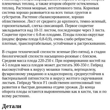
пленочных теплиц, а также втором обороте остекленных
теплиц. Растения мощные, вегетативного типа. Корневая
система хорошо развивается на всех типах грунтов и
субстратов. Растение сбалансированное, хорошо
облиственное. Лист от среднего до крупного, темно-зеленый,
горизонтальный, слегка свисающий. Первое соцветие
закладывается над 10-11 листом, последующие через 3 листа.
Соцветие простое с 6-8-ю плодами. Плоды плоско-округлые
(индекс формы плода 0,8-0,9), очень слабо ребристые,
плотные, транспортабельные, устойчивые к растрескиванию.
В стадии технической спелости зеленые (без пятна), в стадии
биологической спелости насыщенно-розовые с блеском.
Средняя масса плода 220-250 г. При нормировании костей на
4-5 плодов масса плодов может достигать 300-350 г. Гибрид
высокоустойчив к вирусу мозаики томата, вертицилезу,
фузариозному увяданию и кладоспориозу, среднеустойчив к
бактериальной пятнистости и вирусу желтого скручивания
листьев. Гибриду Челси F1 свойственен интенсивный тип
развития и быстрая динамика отдачи урожая. До конца
оборота плоды остаются выровненными как в кисти, так и по
всему растению.
Детали