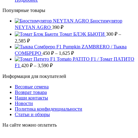
товара.
выбрать
вариаций.
товар
на
Опции
Популярные товары
имеет
странице
можно
несколько
товара.
выбрать
Биостимулятор
вариаций.
на
NEYTAN AGRO
Опции
390
₽
странице
можно
Томат БЛЭК БЬЮТИ
300
₽
–
товара.
выбрать
Диапазон
2,585
₽
на
цен:
Pumpkin ZAMBRERO / Тыква
странице
300 ₽
Диапазон
СОМБРЕРО
450
₽
–
1,625
₽
товара.
–
цен:
Tomato PATITO F1 / Томат ПАТИТО
2,585 ₽
450 ₽
Диапазон
F1
420
₽
–
3,590
₽
цен:
–
Информация для покупателей
420 ₽
1,625 ₽
–
Весовые семена
3,590 ₽
Возврат товара
Наши контакты
Новости
Политика конфиденциальности
Статьи и обзоры
На сайте можно оплатить