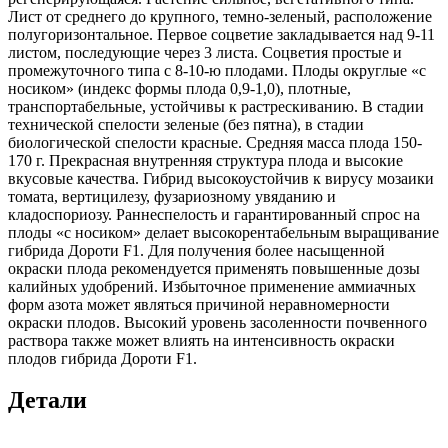
Лист от среднего до крупного, темно-зеленый, расположение
полугоризонтальное. Первое соцветие закладывается над 9-11
листом, последующие через 3 листа. Соцветия простые и
промежуточного типа с 8-10-ю плодами. Плоды округлые «с
носиком» (индекс формы плода 0,9-1,0), плотные,
транспортабельные, устойчивы к растрескиванию. В стадии
технической спелости зеленые (без пятна), в стадии
биологической спелости красные. Средняя масса плода 150-
170 г. Прекрасная внутренняя структура плода и высокие
вкусовые качества. Гибрид высокоустойчив к вирусу мозаики
томата, вертицилезу, фузариозному увяданию и
кладоспориозу. Раннеспелость и гарантированный спрос на
плоды «с носиком» делает высокорентабельным выращивание
гибрида Дороти F1. Для получения более насыщенной
окраски плода рекомендуется применять повышенные дозы
калийных удобрений. Избыточное применение аммиачных
форм азота может являться причиной неравномерности
окраски плодов. Высокий уровень засоленности почвенного
раствора также может влиять на интенсивность окраски
плодов гибрида Дороти F1.
Детали