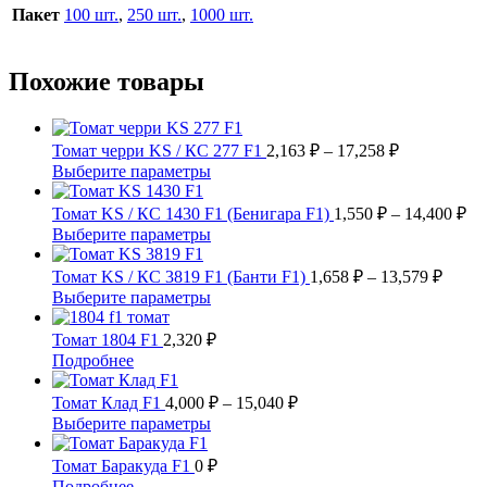
Пакет
100 шт.
,
250 шт.
,
1000 шт.
Похожие товары
Диапазон
Томат черри KS / КС 277 F1
2,163
₽
–
17,258
₽
цен:
Этот
Выберите параметры
2,163 ₽
товар
имеет
–
Ди
Томат KS / КС 1430 F1 (Бенигара F1)
1,550
₽
–
14,400
₽
несколько
це
17,258 ₽
Этот
Выберите параметры
вариаций.
1,
товар
Опции
имеет
Диапа
–
Томат KS / КС 3819 F1 (Банти F1)
1,658
₽
–
13,579
₽
можно
несколько
цен:
14
Этот
Выберите параметры
выбрать
вариаций.
1,658 
товар
на
Опции
имеет
–
Томат 1804 F1
2,320
₽
странице
можно
несколько
13,57
Этот
Подробнее
товара.
выбрать
вариаций.
товар
на
Опции
имеет
Диапазон
Томат Клад F1
4,000
₽
–
15,040
₽
странице
можно
несколько
цен:
Этот
Выберите параметры
товара.
выбрать
вариаций.
4,000 ₽
товар
на
Опции
имеет
–
Томат Баракуда F1
0
₽
странице
можно
несколько
15,040 ₽
Этот
Подробнее