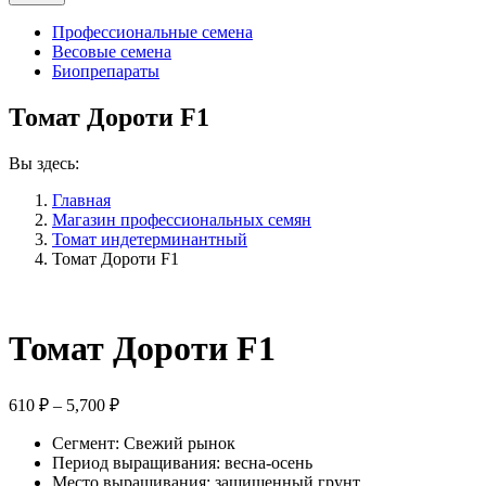
Профессиональные семена
Весовые семена
Биопрепараты
Томат Дороти F1
Вы здесь:
Главная
Магазин профессиональных семян
Томат индетерминантный
Томат Дороти F1
Томат Дороти F1
Диапазон
610
₽
–
5,700
₽
цен:
Сегмент: Свежий рынок
610 ₽
Период выращивания: весна-осень
–
Место выращивания: защищенный грунт