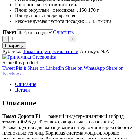
5,700 ₽
Растение: вегетативного типа
Плод: округлый «с носиком», 150-170 г
Поверхность плода: красная
Рекомендуемая густота посадки: 25-33 тыс/га
Пакет
Очистить
Томат
Дороти
В корзину
F1
Рубрика:
Томат индетерминантный
Артикул:
N/A
quantity
Share this product
Share
Share
Share
Share
Tweet
Pin it
Share on LinkedIn
Share on WhatsApp
Share on
on
Share
on
on
on
Facebook
Twitter
on
Pinterest
LinkedIn
WhatsApp
Описание
Facebook
Детали
Описание
Томат Дороти F1
— ранний индетерминантный гибрид
томата (90-95 дней от всходов до начала созревания).
Рекомендуется для выращивания в первом и втором обороте
пленочных теплиц. Корневая система мощная, хорошо
регенерирующаяся. Растение сильное, вегетативного типа.