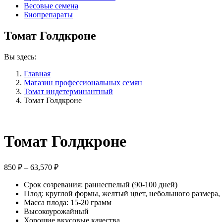
Весовые семена
Биопрепараты
Томат Голдкроне
Вы здесь:
Главная
Магазин профессиональных семян
Томат индетерминантный
Томат Голдкроне
Томат Голдкроне
Диапазон
850
₽
–
63,570
₽
цен:
Срок созревания: раннеспелый (90-100 дней)
850 ₽
Плод: круглой формы, желтый цвет, небольшого размера, 
–
Масса плода: 15-20 грамм
63,570 ₽
Высокоурожайный
Хорошие вкусовые качества