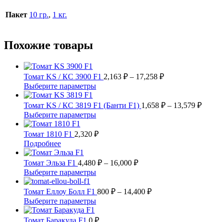
Пакет
10 гр.
,
1 кг.
Похожие товары
Диапазон
Томат KS / КС 3900 F1
2,163
₽
–
17,258
₽
цен:
Этот
Выберите параметры
2,163 ₽
товар
имеет
–
Диапа
Томат KS / КС 3819 F1 (Банти F1)
1,658
₽
–
13,579
₽
несколько
цен:
17,258 ₽
Этот
Выберите параметры
вариаций.
1,658 
товар
Опции
имеет
–
Томат 1810 F1
2,320
₽
можно
несколько
13,57
Этот
Подробнее
выбрать
вариаций.
товар
на
Опции
имеет
Диапазон
Томат Эльза F1
4,480
₽
–
16,000
₽
странице
можно
несколько
цен:
Этот
Выберите параметры
товара.
выбрать
вариаций.
4,480 ₽
товар
на
Опции
имеет
–
Диапазон
Томат Еллоу Болл F1
800
₽
–
14,400
₽
странице
можно
несколько
цен:
16,000 ₽
Этот
Выберите параметры
товара.
выбрать
вариаций.
800 ₽
товар
на
Опции
имеет
–
Томат Баракуда F1
0
₽