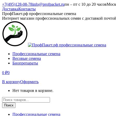
Перейти
+7(495)128-08-78
info@profpacket.ru
пн – пт с 10 до 20 часов
Моск
к
Доставка
Контакты
содержанию
Facebook
Одноклассники
Instagram
Вконтакте
Viber
Whatsapp
ПрофПакет.рф профессиональные семена
page
page
page
page
page
page
Интернет магазин профессиональных семян с доставкой почто
opens
opens
opens
opens
opens
opens
in
in
in
in
in
in
new
new
new
new
new
new
window
window
window
window
window
window
Профессиональные семена
Весовые семена
Биопрепараты
0
₽
0
В корзину
Оформить
Нет товаров в корзине.
Поиск
товаров
Поиск
Профессиональные семена