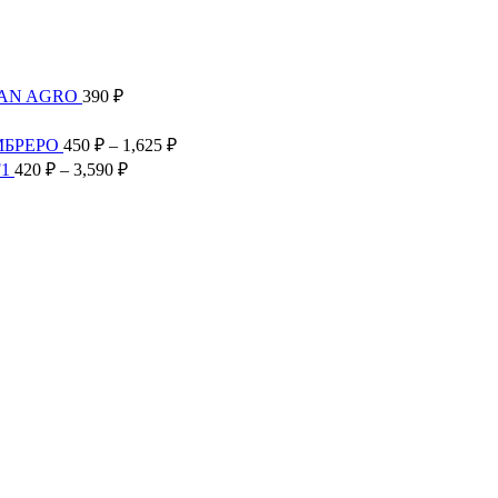
TAN AGRO
390
₽
Диапазон
цен:
Диапазон
МБРЕРО
450
₽
–
1,625
₽
300 ₽
цен:
Диапазон
F1
420
₽
–
3,590
₽
–
450 ₽
цен:
2,585 ₽
–
420 ₽
1,625 ₽
–
3,590 ₽