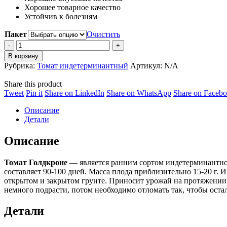
Хорошее товарное качество
Устойчив к болезням
Пакет
Очистить
Томат
Голдкроне
В корзину
quantity
Рубрика:
Томат индетерминантный
Артикул:
N/A
Share this product
Share
Share
Share
Share
Tweet
Pin it
Share on LinkedIn
Share on WhatsApp
Share on Faceb
on
on
on
on
Описание
Twitter
Pinterest
LinkedIn
WhatsApp
Детали
Описание
Томат Голдкроне
— является ранним сортом индетерминантног
составляет 90-100 дней. Масса плода приблизительно 15-20 г
открытом и закрытом грунте. Приносит урожай на протяжении в
немного подрасти, потом необходимо отломать так, чтобы оста
Детали