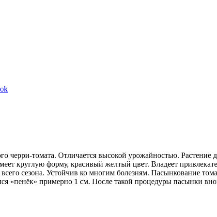
Share
ook
on
Facebook
о черри-томата. Отличается высокой урожайностью. Растение д
. Имеет круглую форму, красивый желтый цвет. Владеет привлек
сего сезона. Устойчив ко многим болезням. Пасынкование томат
лся «пенёк» примерно 1 см. После такой процедуры пасынки вно