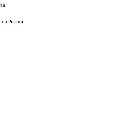
ва
й по России