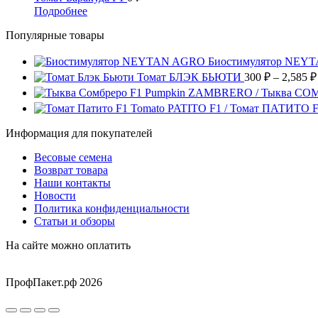
странице
можно
несколько
14,400 ₽
Этот
Подробнее
товара.
выбрать
вариаций.
товар
на
Опции
Популярные товары
имеет
странице
можно
несколько
товара.
выбрать
вариаций.
Биостимулятор NEY
на
Опции
Томат БЛЭК БЬЮТИ
300
₽
–
2,585
₽
странице
можно
Pumpkin ZAMBRERO / Тыква СО
товара.
выбрать
Tomato PATITO F1 / Томат ПАТИТО 
на
странице
Информация для покупателей
товара.
Весовые семена
Возврат товара
Наши контакты
Новости
Политика конфиденциальности
Статьи и обзоры
На сайте можно оплатить
ПрофПакет.рф 2026
Вверх