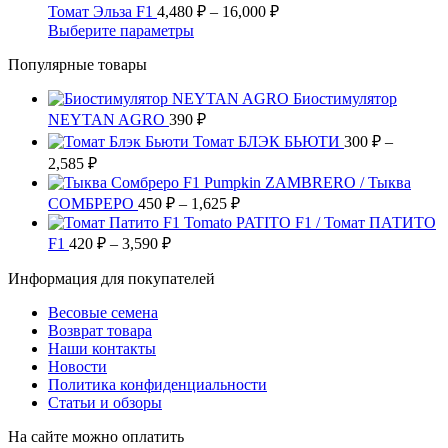
Опции
имеет
Диапазон
–
Томат Эльза F1
4,480
₽
–
16,000
₽
товара.
можно
несколько
цен:
17,258 ₽
Этот
Выберите параметры
выбрать
вариаций.
4,480 ₽
товар
на
Опции
Популярные товары
имеет
–
странице
можно
несколько
16,000 ₽
товара.
выбрать
Биостимулятор
вариаций.
на
NEYTAN AGRO
390
Опции
₽
странице
можно
Томат БЛЭК БЬЮТИ
300
₽
–
товара.
выбрать
Диапазон
2,585
₽
на
цен:
Pumpkin ZAMBRERO / Тыква
странице
300 ₽
Диапазон
СОМБРЕРО
450
₽
–
1,625
₽
товара.
–
цен:
Tomato PATITO F1 / Томат ПАТИТО
2,585 ₽
450 ₽
Диапазон
F1
420
₽
–
3,590
₽
цен:
–
Информация для покупателей
420 ₽
1,625 ₽
–
Весовые семена
3,590 ₽
Возврат товара
Наши контакты
Новости
Политика конфиденциальности
Статьи и обзоры
На сайте можно оплатить