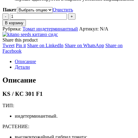
13,579 ₽
Пакет
Очистить
Томат
KS
В корзину
/
Рубрика:
Томат индетерминантный
Артикул:
N/A
КС
301
Share this product
F1
Share
Share
Share
Share
Tweet
Pin it
Share on LinkedIn
Share on WhatsApp
Share on
quantity
on
Share
on
on
on
Facebook
Twitter
on
Pinterest
LinkedIn
WhatsApp
Описание
Facebook
Детали
Описание
KS / КС 301 F1
ТИП:
индетерминантный.
РАСТЕНИЕ:
высокоурожайный гибрид томата;