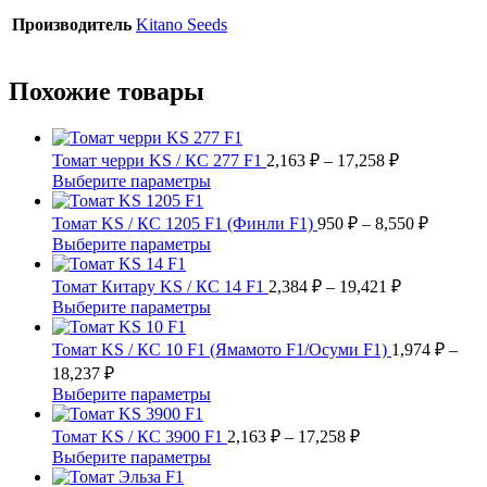
Производитель
Kitano Seeds
Похожие товары
Диапазон
Томат черри KS / КС 277 F1
2,163
₽
–
17,258
₽
цен:
Этот
Выберите параметры
2,163 ₽
товар
имеет
–
Диапаз
Томат KS / КС 1205 F1 (Финли F1)
950
₽
–
8,550
₽
несколько
цен:
17,258 ₽
Этот
Выберите параметры
вариаций.
950 ₽
товар
Опции
имеет
Диапазон
–
Томат Китару KS / КС 14 F1
2,384
₽
–
19,421
₽
можно
несколько
цен:
8,550 ₽
Этот
Выберите параметры
выбрать
вариаций.
2,384 ₽
товар
на
Опции
имеет
–
Томат KS / КС 10 F1 (Ямамото F1/Осуми F1)
1,974
₽
–
странице
можно
несколько
19,421 ₽
Диапазон
18,237
₽
товара.
выбрать
вариаций.
цен:
Этот
Выберите параметры
на
Опции
1,974 ₽
товар
странице
можно
–
имеет
Диапазон
Томат KS / КС 3900 F1
2,163
₽
–
17,258
₽
товара.
выбрать
несколько
цен:
18,237 ₽
Этот
Выберите параметры
на
вариаций.
2,163 ₽
товар
странице