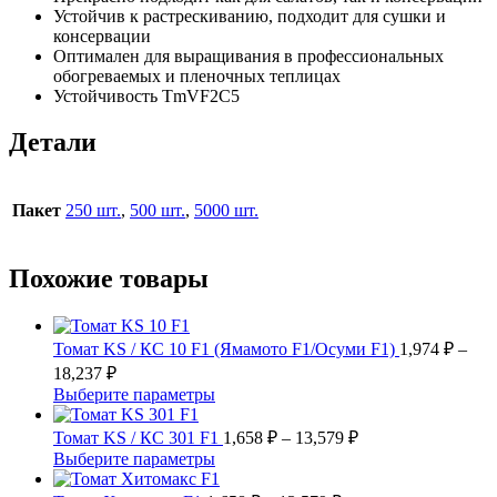
Устойчив к растрескиванию, подходит для сушки и
консервации
Оптимален для выращивания в профессиональных
обогреваемых и пленочных теплицах
Устойчивость TmVF2C5
Детали
Пакет
250 шт.
,
500 шт.
,
5000 шт.
Похожие товары
Томат KS / КС 10 F1 (Ямамото F1/Осуми F1)
1,974
₽
–
Диапазон
18,237
₽
цен:
Этот
Выберите параметры
1,974 ₽
товар
–
имеет
Диапазон
Томат KS / КС 301 F1
1,658
₽
–
13,579
₽
несколько
цен:
18,237 ₽
Этот
Выберите параметры
вариаций.
1,658 ₽
товар
Опции