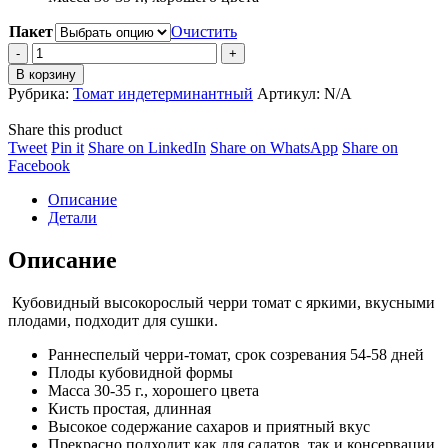
70,000 ₽
Пакет
Очистить
Томат
Стаццо
В корзину
F1
Рубрика:
Томат индетерминантный
Артикул:
N/A
(Stazzo
F1)
Share this product
quantity
Share
Share
Share
Share
Tweet
Pin it
Share on LinkedIn
Share on WhatsApp
Share on
on
Share
on
on
on
Facebook
Twitter
on
Pinterest
LinkedIn
WhatsApp
Описание
Facebook
Детали
Описание
Кубовидный высокорослый черри томат с яркими, вкусными
плодами, подходит для сушки.
Раннеспелый черри-томат, срок созревания 54-58 дней
Плоды кубовидной формы
Масса 30-35 г., хорошего цвета
Кисть простая, длинная
Высокое содержание сахаров и приятный вкус
Прекрасно подходит как для салатов, так и консервации