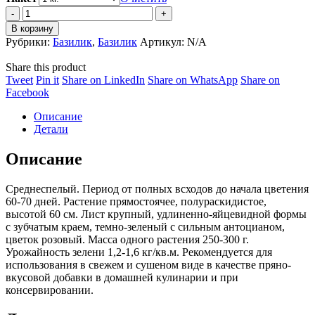
–
Базилик
Фиолетовый
4,500 ₽
В корзину
quantity
Рубрики:
Базилик
,
Базилик
Артикул:
N/A
Share this product
Share
Share
Share
Share
Tweet
Pin it
Share on LinkedIn
Share on WhatsApp
Share on
on
Share
on
on
on
Facebook
Twitter
on
Pinterest
LinkedIn
WhatsApp
Описание
Facebook
Детали
Описание
Среднеспелый. Период от полных всходов до начала цветения
60-70 дней. Растение прямостоячее, полураскидистое,
высотой 60 см. Лист крупный, удлиненно-яйцевидной формы
с зубчатым краем, темно-зеленый с сильным антоцианом,
цветок розовый. Масса одного растения 250-300 г.
Урожайность зелени 1,2-1,6 кг/кв.м. Рекомендуется для
использования в свежем и сушеном виде в качестве пряно-
вкусовой добавки в домашней кулинарии и при
консервировании.