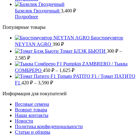
товара.
выбрать
вариаций.
товар
на
Опции
имеет
Базилик Гвоздичный
3,400
₽
странице
можно
несколько
Этот
Подробнее
товара.
выбрать
вариаций.
товар
на
Опции
Популярные товары
имеет
странице
можно
несколько
товара.
выбрать
Биостимулятор
вариаций.
на
NEYTAN AGRO
Опции
390
₽
странице
можно
Томат БЛЭК БЬЮТИ
300
₽
–
товара.
выбрать
Диапазон
2,585
₽
на
цен:
Pumpkin ZAMBRERO / Тыква
странице
300 ₽
Диапазон
СОМБРЕРО
450
₽
–
1,625
₽
товара.
–
цен:
Tomato PATITO F1 / Томат ПАТИТО
2,585 ₽
450 ₽
Диапазон
F1
420
₽
–
3,590
₽
цен:
–
Информация для покупателей
420 ₽
1,625 ₽
–
Весовые семена
3,590 ₽
Возврат товара
Наши контакты
Новости
Политика конфиденциальности
Статьи и обзоры