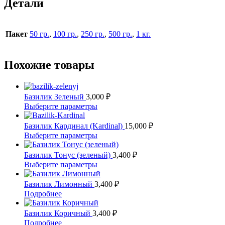
Детали
Пакет
50 гр.
,
100 гр.
,
250 гр.
,
500 гр.
,
1 кг.
Похожие товары
Базилик Зеленый
3,000
₽
Этот
Выберите параметры
товар
имеет
Базилик Кардинал (Kardinal)
15,000
₽
несколько
Этот
Выберите параметры
вариаций.
товар
Опции
имеет
Базилик Тонус (зеленый)
3,400
₽
можно
несколько
Этот
Выберите параметры
выбрать
вариаций.
товар
на
Опции
имеет
Базилик Лимонный
3,400
₽
странице
можно
несколько
Этот
Подробнее
товара.
выбрать
вариаций.
товар
на
Опции
имеет
Базилик Коричный
3,400
₽
странице
можно
несколько
Этот
Подробнее