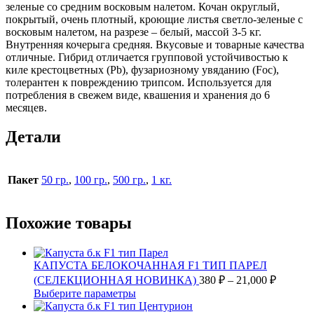
зеленые со средним восковым налетом. Кочан округлый,
покрытый, очень плотный, кроющие листья светло-зеленые с
восковым налетом, на разрезе – белый, массой 3-5 кг.
Внутренняя кочерыга средняя. Вкусовые и товарные качества
отличные. Гибрид отличается групповой устойчивостью к
киле крестоцветных (Pb), фузариозному увяданию (Foc),
толерантен к повреждению трипсом. Используется для
потребления в свежем виде, квашения и хранения до 6
месяцев.
Детали
Пакет
50 гр.
,
100 гр.
,
500 гр.
,
1 кг.
Похожие товары
КАПУСТА БЕЛОКОЧАННАЯ F1 ТИП ПАРЕЛ
Диапаз
(СЕЛЕКЦИОННАЯ НОВИНКА)
380
₽
–
21,000
₽
цен:
Этот
Выберите параметры
380 ₽
товар