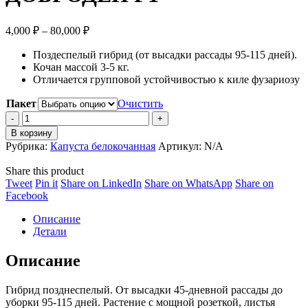
Диапазон
4,000
₽
–
80,000
₽
цен:
Поздеспелый гибрид (от высадки рассады 95-115 дней).
4,000 ₽
Кочан массой 3-5 кг.
–
Отличается групповой устойчивостью к киле фузариозу
80,000 ₽
Пакет
Очистить
КАПУСТА
БЕЛОКОЧАННАЯ
В корзину
ДОБРОДЕЙ
Рубрика:
Капуста белокочанная
Артикул:
N/A
F1
quantity
Share this product
Share
Share
Share
Share
Tweet
Pin it
Share on LinkedIn
Share on WhatsApp
Share on
on
Share
on
on
on
Facebook
Twitter
on
Pinterest
LinkedIn
WhatsApp
Описание
Facebook
Детали
Описание
Гибрид позднеспелый. От высадки 45-дневной рассады до
уборки 95-115 дней. Растение с мощной розеткой, листья