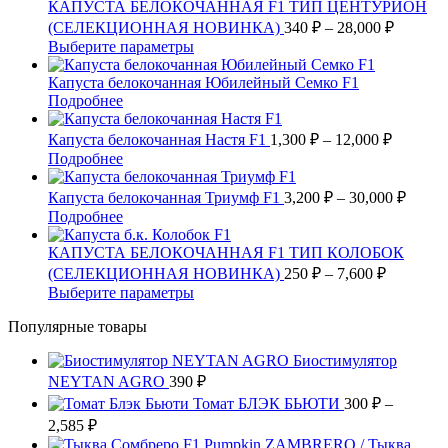
имеет
–
КАПУСТА БЕЛОКОЧАННАЯ F1 ТИП ЦЕНТУРИОН
несколько
Диапаз
21,000 
(СЕЛЕКЦИОННАЯ НОВИНКА)
340
₽
–
28,000
₽
вариаций.
цен:
Этот
Выберите параметры
Опции
340 ₽
товар
можно
имеет
–
Капуста белокочанная Юбилейный Семко F1
выбрать
несколько
Подробнее
28,000 
на
вариаций.
странице
Опции
Диапаз
Капуста белокочанная Настя F1
1,300
₽
–
12,000
₽
товара.
можно
цен:
Этот
Подробнее
выбрать
1,300 ₽
товар
на
имеет
–
Диапа
Капуста белокочанная Триумф F1
3,200
₽
–
30,000
₽
странице
несколько
цен:
12,000 ₽
Этот
Подробнее
товара.
вариаций.
3,200 
товар
Опции
имеет
–
КАПУСТА БЕЛОКОЧАННАЯ F1 ТИП КОЛОБОК
можно
несколько
Диапазо
30,000
(СЕЛЕКЦИОННАЯ НОВИНКА)
250
₽
–
7,600
₽
выбрать
вариаций.
цен:
Этот
Выберите параметры
на
Опции
250 ₽
товар
странице
можно
Популярные товары
имеет
–
товара.
выбрать
несколько
7,600 ₽
на
Биостимулятор
вариаций.
странице
NEYTAN AGRO
390
Опции
₽
товара.
можно
Томат БЛЭК БЬЮТИ
300
₽
–
выбрать
Диапазон
2,585
₽
на
цен:
Pumpkin ZAMBRERO / Тыква