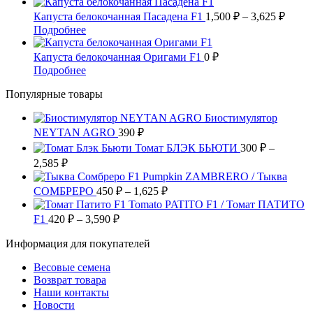
725 ₽
товар
на
Опции
имеет
–
Диап
Капуста белокочанная Пасадена F1
1,500
₽
–
3,625
₽
странице
можно
несколько
цен:
6,090 ₽
Этот
Подробнее
товара.
выбрать
вариаций.
1,500
товар
на
Опции
имеет
–
Капуста белокочанная Оригами F1
0
₽
странице
можно
несколько
3,625
Этот
Подробнее
товара.
выбрать
вариаций.
товар
на
Опции
Популярные товары
имеет
странице
можно
несколько
товара.
выбрать
Биостимулятор
вариаций.
на
NEYTAN AGRO
Опции
390
₽
странице
можно
Томат БЛЭК БЬЮТИ
300
₽
–
товара.
выбрать
Диапазон
2,585
₽
на
цен:
Pumpkin ZAMBRERO / Тыква
странице
300 ₽
Диапазон
СОМБРЕРО
450
₽
–
1,625
₽
товара.
–
цен:
Tomato PATITO F1 / Томат ПАТИТО
2,585 ₽
450 ₽
Диапазон
F1
420
₽
–
3,590
₽
цен:
–
Информация для покупателей
420 ₽
1,625 ₽
–
Весовые семена
3,590 ₽
Возврат товара
Наши контакты
Новости