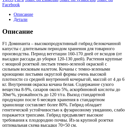
on
Share
on
on
on
Facebook
Twitter
on
Pinterest
LinkedIn
WhatsApp
Описание
Facebook
Детали
Описание
F1 Доминанта – высокопродуктивный гибрид белокочанной
капусты с длительным периодом хранения для товарного
производства. Период вегетации 160-170 дней от всходов (от
высадки рассады до уборки 120-130 дней). Растения крупные
с мощной розеткой листьев темно-зеленой окраской с
сильным восковым налетом. Кочаны с темно-зелеными
кроющими листьями округлой формы очень высокой
плотности со средней внутренней кочерыгой, массой от 4 до 6
кг. Внутренняя окраска кочана белая. Содержание сухого
вещества 8-9%, сахаров около 5%, аскорбиновой кислоты до
30мг%, урожайность до 120 т/га. Выход стандартной
продукции после 6 месяцев хранения в стандартном
хранилище составляет более 80%. Гибрид обладает
генетической устойчивостью к фузариозному увяданию, слабо
поражается трипсами. Гибрид предъявляет высокие
требования к плодородию почвы. Из-за крупной розетки
оптимальная схема высадки 70×50 см.