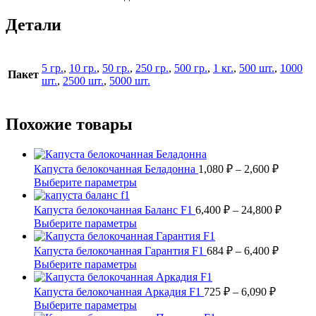
Детали
5 гр.
,
10 гр.
,
50 гр.
,
250 гр.
,
500 гр.
,
1 кг.
,
500 шт.
,
1000
Пакет
шт.
,
2500 шт.
,
5000 шт.
Похожие товары
Диапаз
Капуста белокочанная Беладонна
1,080
₽
–
2,600
₽
цен:
Этот
Выберите параметры
1,080 ₽
товар
имеет
–
Диапаз
Капуста белокочанная Баланс F1
6,400
₽
–
24,800
₽
несколько
цен:
2,600 ₽
Этот
Выберите параметры
вариаций.
6,400 ₽
товар
Опции
имеет
Диапаз
–
Капуста белокочанная Гарантия F1
684
₽
–
6,400
₽
можно
несколько
цен:
24,800 
Этот
Выберите параметры
выбрать
вариаций.
684 ₽
товар
на
Опции
имеет
Диапазо
–
Капуста белокочанная Аркадия F1
725
₽
–
6,090
₽
странице
можно
несколько
цен:
6,400 ₽
Этот
Выберите параметры
товара.
выбрать
вариаций.