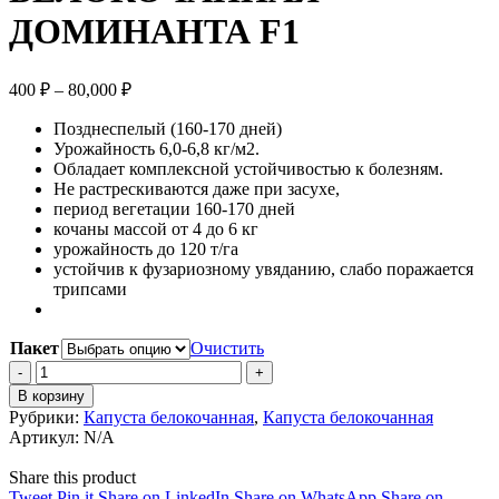
ДОМИНАНТА F1
Диапазон
400
₽
–
80,000
₽
цен:
Позднеспелый (160-170 дней)
400 ₽
Урожайность 6,0-6,8 кг/м2.
–
Обладает комплексной устойчивостью к болезням.
80,000 ₽
Не растрескиваются даже при засухе,
период вегетации 160-170 дней
кочаны массой от 4 до 6 кг
урожайность до 120 т/га
устойчив к фузариозному увяданию, слабо поражается
трипсами
Пакет
Очистить
КАПУСТА
БЕЛОКОЧАННАЯ
В корзину
ДОМИНАНТА
Рубрики:
Капуста белокочанная
,
Капуста белокочанная
F1
Артикул:
N/A
quantity
Share this product
Share
Share
Share
Share
Tweet
Pin it
Share on LinkedIn
Share on WhatsApp
Share on