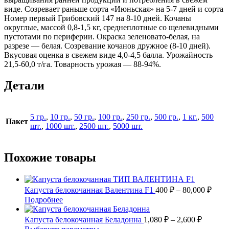
виде. Созревает раньше сорта «Июньская» на 5-7 дней и сорта
Номер первый Грибовский 147 на 8-10 дней. Кочаны
округлые, массой 0,8-1,5 кг, среднеплотные со щелевидными
пустотами по периферии. Окраска зеленовато-белая, на
разрезе — белая. Созревание кочанов дружное (8-10 дней).
Вкусовая оценка в свежем виде 4,0-4,5 балла. Урожайность
21,5-60,0 т/га. Товарность урожая — 88-94%.
Детали
5 гр.
,
10 гр.
,
50 гр.
,
100 гр.
,
250 гр.
,
500 гр.
,
1 кг.
,
500
Пакет
шт.
,
1000 шт.
,
2500 шт.
,
5000 шт.
Похожие товары
Диап
Капуста белокочанная Валентина F1
400
₽
–
80,000
₽
цен:
Этот
Подробнее
400 
товар
имеет
Диапаз
–
Капуста белокочанная Беладонна
1,080
₽
–
2,600
₽
несколько
цен:
80,0
Этот