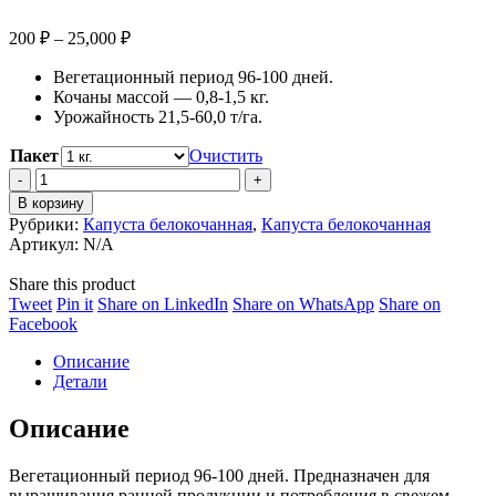
Диапазон
200
₽
–
25,000
₽
цен:
Вегетационный период 96-100 дней.
200 ₽
Кочаны массой — 0,8-1,5 кг.
–
Урожайность 21,5-60,0 т/га.
25,000 ₽
Пакет
Очистить
Капуста
белокочанная
В корзину
Трансфер
Рубрики:
Капуста белокочанная
,
Капуста белокочанная
F1
Артикул:
N/A
quantity
Share this product
Share
Share
Share
Share
Tweet
Pin it
Share on LinkedIn
Share on WhatsApp
Share on
on
Share
on
on
on
Facebook
Twitter
on
Pinterest
LinkedIn
WhatsApp
Описание
Facebook
Детали
Описание
Вегетационный период 96-100 дней. Предназначен для
выращивания ранней продукции и потребления в свежем