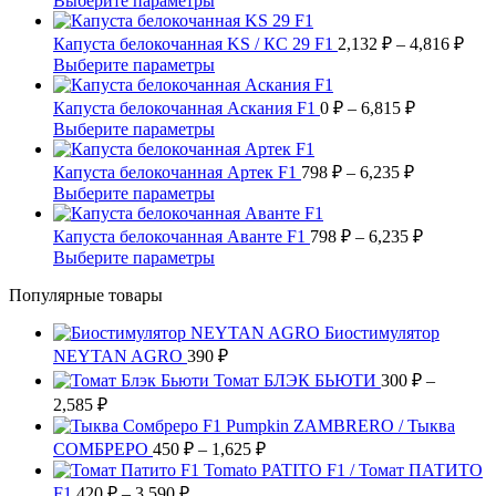
Выберите параметры
вариаций.
1,080 ₽
товар
Опции
имеет
–
Диа
Капуста белокочанная KS / КС 29 F1
2,132
₽
–
4,816
₽
можно
несколько
цен:
2,600 ₽
Этот
Выберите параметры
выбрать
вариаций.
2,13
товар
на
Опции
имеет
Диапазон
–
Капуста белокочанная Аскания F1
0
₽
–
6,815
₽
странице
можно
несколько
цен:
4,81
Этот
Выберите параметры
товара.
выбрать
вариаций.
0 ₽
товар
на
Опции
имеет
Диапазон
–
Капуста белокочанная Артек F1
798
₽
–
6,235
₽
странице
можно
несколько
цен:
6,815 ₽
Этот
Выберите параметры
товара.
выбрать
вариаций.
798 ₽
товар
на
Опции
имеет
–
Диапазон
Капуста белокочанная Аванте F1
798
₽
–
6,235
₽
странице
можно
несколько
цен:
6,235 ₽
Этот
Выберите параметры
товара.
выбрать
вариаций.
798 ₽
товар
на
Опции
Популярные товары
имеет
–
странице
можно
несколько
6,235 ₽
товара.
выбрать
Биостимулятор
вариаций.
на
NEYTAN AGRO
390
Опции
₽
странице
можно
Томат БЛЭК БЬЮТИ
300
₽
–
товара.
выбрать
Диапазон
2,585
₽
на
цен:
Pumpkin ZAMBRERO / Тыква
странице
300 ₽
Диапазон
СОМБРЕРО
450
₽
–
1,625
₽
товара.
–
цен:
Tomato PATITO F1 / Томат ПАТИТО
2,585 ₽
450 ₽
Диапазон
F1
420
₽
–
3,590
₽