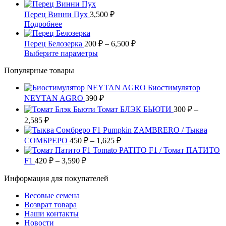
вариаций.
товар
на
Опции
имеет
Перец Винни Пух
3,500
₽
странице
можно
несколько
Этот
Подробнее
товара.
выбрать
вариаций.
товар
на
Опции
имеет
Диапазон
Перец Белозерка
200
₽
–
6,500
₽
странице
можно
несколько
цен:
Этот
Выберите параметры
товара.
выбрать
вариаций.
200 ₽
товар
на
Опции
Популярные товары
имеет
–
странице
можно
несколько
6,500 ₽
товара.
выбрать
Биостимулятор
вариаций.
на
NEYTAN AGRO
390
Опции
₽
странице
можно
Томат БЛЭК БЬЮТИ
300
₽
–
товара.
выбрать
Диапазон
2,585
₽
на
цен:
Pumpkin ZAMBRERO / Тыква
странице
300 ₽
Диапазон
СОМБРЕРО
450
₽
–
1,625
₽
товара.
–
цен:
Tomato PATITO F1 / Томат ПАТИТО
2,585 ₽
450 ₽
Диапазон
F1
420
₽
–
3,590
₽
цен:
–
Информация для покупателей
420 ₽
1,625 ₽
–
Весовые семена
3,590 ₽
Возврат товара
Наши контакты
Новости