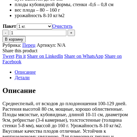
плоды кубовидной формы, стенки -0,6 – 0,8 см
7,200 ₽
вес плода – 80 – 160 г
урожайность 8-10 кг/м2
Пакет
Очистить
Перец
Калифорнийское
В корзину
чудо
Рубрика:
Перец
Артикул:
N/A
quantity
Share this product
Share
Share
Share
Share
Tweet
Pin it
Share on LinkedIn
Share on WhatsApp
Share on
on
Share
on
on
on
Facebook
Twitter
on
Pinterest
LinkedIn
WhatsApp
Описание
Facebook
Детали
Описание
Среднеспелый, от всходов до плодоношения 100-129 дней.
Растения высотой 80 см, мощные, хорошо облиственные.
Плоды мясистые, кубовидные, длиной 10-11 см, диаметром
9см, ребристые (3-4 камерные), толстостенные (толщина
стенки 5-8 мм), массой до 160 г. Урожайность 8-10 кг/м2.
Вкусовые качества плодов отличные. Устойчив к
вертицелезному увяданию. Для пленочных теплиц и