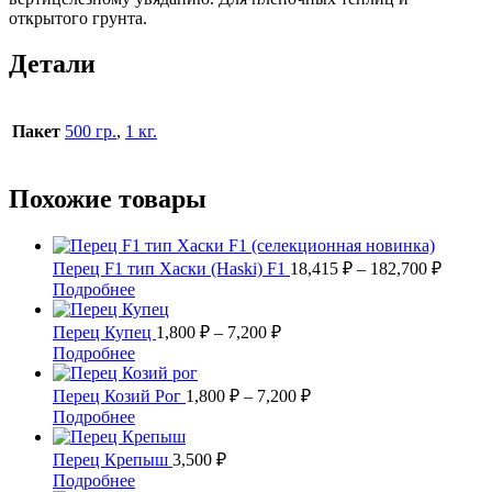
открытого грунта.
Детали
Пакет
500 гр.
,
1 кг.
Похожие товары
Диапа
Перец F1 тип Хаски (Haski) F1
18,415
₽
–
182,700
₽
цен:
Этот
Подробнее
18,415
товар
имеет
Диапазон
–
Перец Купец
1,800
₽
–
7,200
₽
несколько
цен:
182,70
Этот
Подробнее
вариаций.
1,800 ₽
товар
Опции
имеет
–
Диапазон
Перец Козий Рог
1,800
₽
–
7,200
₽
можно
несколько
цен:
7,200 ₽
Этот
Подробнее
выбрать
вариаций.
1,800 ₽
товар
на
Опции
имеет
–
Перец Крепыш
3,500
₽
странице
можно
несколько
7,200 ₽
Этот
Подробнее
товара.
выбрать