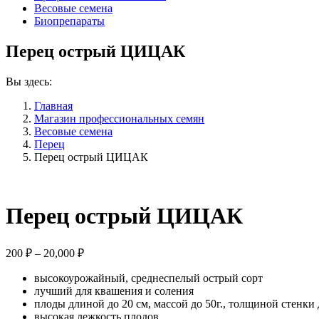
Весовые семена
Биопрепараты
Перец острый ЦИЦАК
Вы здесь:
Главная
Магазин профессиональных семян
Весовые семена
Перец
Перец острый ЦИЦАК
Перец острый ЦИЦАК
Диапазон
200
₽
–
20,000
₽
цен:
высокоурожайный, среднеспелый острый сорт
200 ₽
лучший для квашения и соления
–
плоды длиной до 20 см, массой до 50г., толщиной стенки 
20,000 ₽
высокая лежкость плодов