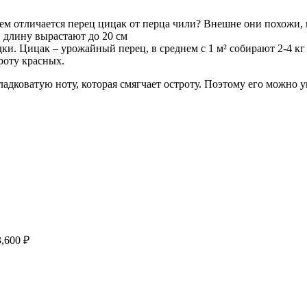
м отличается перец цицак от перца чили? Внешне они похожи, 
в длину вырастают до 20 см
ки. Цицак – урожайный перец, в среднем с 1 м² собирают 2-4 к
роту красных.
дковатую ноту, которая смягчает остроту. Поэтому его можно 
Диапазон
3,600
₽
цен:
370 ₽
–
3,600 ₽