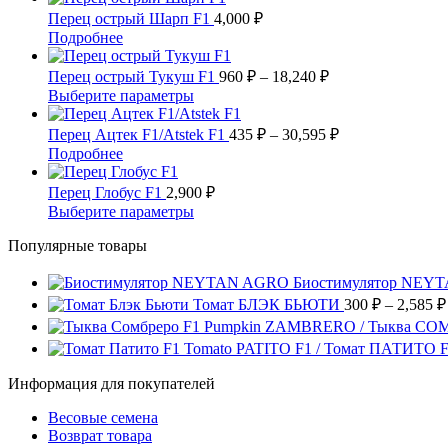
Опции
имеет
Перец острый Шарп F1
4,000
₽
можно
несколько
Этот
Подробнее
выбрать
вариаций.
товар
на
Опции
имеет
Диапазон
Перец острый Тукуш F1
960
₽
–
18,240
₽
странице
можно
несколько
цен:
Этот
Выберите параметры
товара.
выбрать
вариаций.
960 ₽
товар
на
Опции
имеет
–
Диапазон
Перец Ацтек F1/Atstek F1
435
₽
–
30,595
₽
странице
можно
несколько
цен:
18,240 ₽
Этот
Подробнее
товара.
выбрать
вариаций.
435 ₽
товар
на
Опции
имеет
–
Перец Глобус F1
2,900
₽
странице
можно
несколько
30,595 ₽
Этот
Выберите параметры
товара.
выбрать
вариаций.
товар
на
Опции
Популярные товары
имеет
странице
можно
несколько
товара.
выбрать
вариаций.
Биостимулятор NEY
на
Опции
Томат БЛЭК БЬЮТИ
300
₽
–
2,585
₽
странице
можно
Pumpkin ZAMBRERO / Тыква СО
товара.
выбрать
Tomato PATITO F1 / Томат ПАТИТО 
на
странице
Информация для покупателей
товара.
Весовые семена
Возврат товара