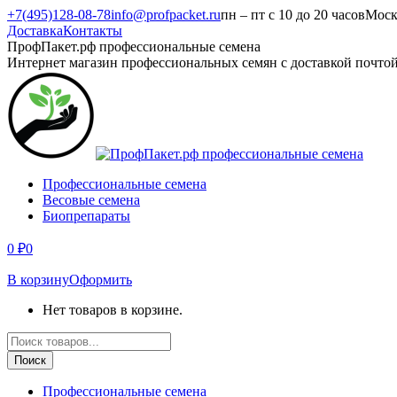
Перейти
+7(495)128-08-78
info@profpacket.ru
пн – пт с 10 до 20 часов
Моск
к
Доставка
Контакты
содержанию
Facebook
Одноклассники
Instagram
Вконтакте
Viber
Whatsapp
ПрофПакет.рф профессиональные семена
page
page
page
page
page
page
Интернет магазин профессиональных семян с доставкой почто
opens
opens
opens
opens
opens
opens
in
in
in
in
in
in
new
new
new
new
new
new
window
window
window
window
window
window
Профессиональные семена
Весовые семена
Биопрепараты
0
₽
0
В корзину
Оформить
Нет товаров в корзине.
Поиск
товаров
Поиск
Профессиональные семена