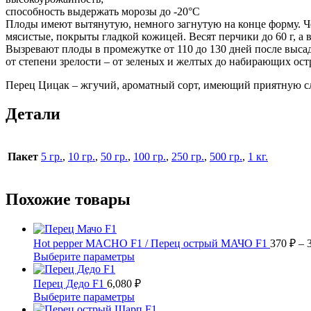
способность выдержать морозы до -20°С
Плоды имеют вытянутую, немного загнутую на конце форму. Че
мясистые, покрыты гладкой кожицей. Весят перчики до 60 г, а 
Вызревают плоды в промежутке от 110 до 130 дней после высад
от степени зрелости – от зеленых и желтых до набирающих ост
Перец Цицак – жгучий, ароматный сорт, имеющий приятную сла
Детали
Пакет
5 гр.
,
10 гр.
,
50 гр.
,
100 гр.
,
250 гр.
,
500 гр.
,
1 кг.
Похожие товары
Hot pepper MACHO F1 / Перец острый МАЧО F1
370
₽
–
Этот
Выберите параметры
товар
имеет
Перец Дедо F1
6,080
₽
несколько
Этот
Выберите параметры
вариаций.
товар