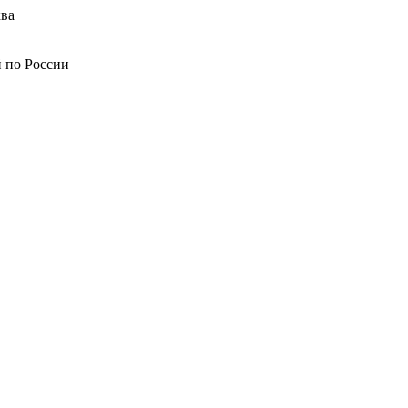
ва
й по России