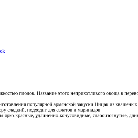
Share
ook
on
Facebook
жкостью плодов. Название этого неприхотливого овоща в перево
иготовления популярной армянской закуски Цицак из квашеных 
ру сладкий, подходит для салатов и маринадов.
ды ярко-красные, удлиненно-конусовидные, слабоизогнутые, длин