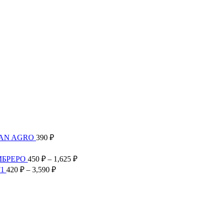
TAN AGRO
390
₽
Диапазон
цен:
Диапазон
МБРЕРО
450
₽
–
1,625
₽
300 ₽
цен:
Диапазон
F1
420
₽
–
3,590
₽
–
450 ₽
цен:
2,585 ₽
–
420 ₽
1,625 ₽
–
3,590 ₽