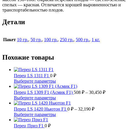
спелых — красная. Отличается хорошей выровненностью и
транспортабельностью плодов.
Детали
Пакет
10 гр.
,
50 гр.
,
100 гр.
,
250 гр.
,
500 гр.
,
1 кг.
Похожие товары
Перец LS 1311 F1
0
₽
Этот
Выберите параметры
товар
имеет
Диапазон
Перец LS 1309 F1 (Асмик F1)
508
₽
–
30,450
₽
несколько
цен:
Этот
Выберите параметры
вариаций.
508 ₽
товар
Опции
имеет
Диапазон
–
Перец LS 1420 Ньютон F1
0
₽
–
32,190
₽
можно
несколько
цен:
30,450 ₽
Этот
Выберите параметры
выбрать
вариаций.
0 ₽
товар
на
Опции
имеет
–
Перец Приз F1
0
₽
странице
можно