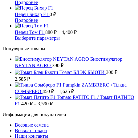
несколько
32,190 ₽
Этот
Подробнее
товара.
выбрать
вариаций.
товар
на
Опции
имеет
Перец Бихар F1
0
₽
странице
можно
несколько
Этот
Подробнее
товара.
выбрать
вариаций.
товар
на
Опции
имеет
Диапазон
Перец Том F1
880
₽
–
4,400
₽
странице
можно
несколько
цен:
Этот
Выберите параметры
товара.
выбрать
вариаций.
880 ₽
товар
на
Опции
Популярные товары
имеет
–
странице
можно
несколько
4,400 ₽
товара.
выбрать
Биостимулятор
вариаций.
на
NEYTAN AGRO
390
Опции
₽
странице
можно
Томат БЛЭК БЬЮТИ
300
₽
–
товара.
выбрать
Диапазон
2,585
₽
на
цен:
Pumpkin ZAMBRERO / Тыква
странице
300 ₽
Диапазон
СОМБРЕРО
450
₽
–
1,625
₽
товара.
–
цен:
Tomato PATITO F1 / Томат ПАТИТО
2,585 ₽
450 ₽
Диапазон
F1
420
₽
–
3,590
₽
цен:
–
Информация для покупателей
420 ₽
1,625 ₽
–
Весовые семена
3,590 ₽
Возврат товара
Наши контакты