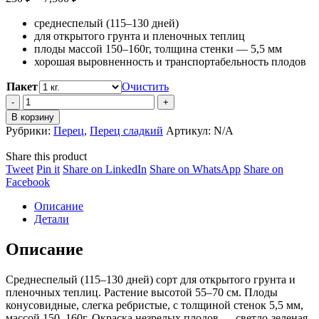
цен:
среднеспелый (115–130 дней)
230 ₽
для открытого грунта и пленочных теплиц
–
плоды массой 150–160г, толщина стенки — 5,5 мм
7,500 ₽
хорошая выровненность и транспортабельность плодов
Пакет
Очистить
Перец
Богатырь
В корзину
quantity
Рубрики:
Перец
,
Перец сладкий
Артикул:
N/A
Share this product
Share
Share
Share
Share
Tweet
Pin it
Share on LinkedIn
Share on WhatsApp
Share on
on
Share
on
on
on
Facebook
Twitter
on
Pinterest
LinkedIn
WhatsApp
Описание
Facebook
Детали
Описание
Среднеспелый (115–130 дней) сорт для открытого грунта и
пленочных теплиц. Растение высотой 55–70 см. Плоды
конусовидные, слегка ребристые, с толщиной стенок 5,5 мм,
массой 150–160г. Окраска незрелых плодов — светло-зеленая,