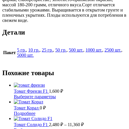
массой 180-200 грамм, отличного вкуса.Сорт отличается
стабильными урожаями. Выращивается в открытом грунте и
пленочных укрытиях. Плоды используются для потребления в
свежем виде.
Детали
5 гр.
,
10 гр.
,
25 гр.
,
50 гр.
,
500 шт.
,
1000 шт.
,
2500 шт.
,
Пакет
5000 шт.
Похожие товары
Томат Френзи F1
1,600
₽
Этот
Выберите параметры
товар
имеет
Томат Корал
0
₽
несколько
Этот
Подробнее
вариаций.
товар
Опции
имеет
Диапазон
Томат Солидо F1
2,480
₽
–
11,360
₽
можно
несколько
цен: