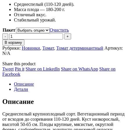
Среднеспелый (110-120 дней).
300 ₽
Масса плода — 180-200 г.
–
Отличный вкус.
3,750 ₽
Стабильный урожай.
Пакет
Очистить
Томат
Апельсин
В корзину
quantity
Рубрики:
Новинки
,
Томат
,
Томат детерминантный
Артикул:
N/A
Share this product
Share
Share
Share
Share
Tweet
Pin it
Share on LinkedIn
Share on WhatsApp
Share on
on
Share
on
on
on
Facebook
Twitter
on
Pinterest
LinkedIn
WhatsApp
Описание
Facebook
Детали
Описание
Среднеспелый крупноплодный сорт. Вегетационный период
от всходов до созревания 110-120 дней. Куст низкорослый,
высотой 50-65 см. Плоды крупные, мясистые, округлой
формы, слаборебристые, золотисто-оранжевой окраски,