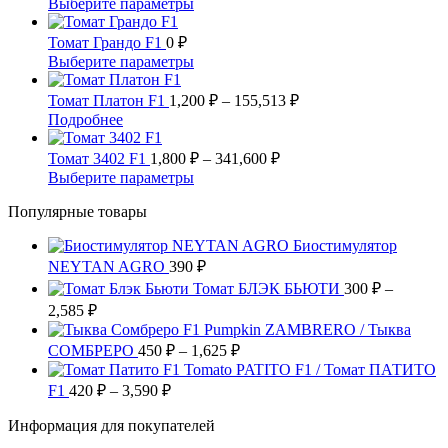
Этот
Выберите параметры
выбрать
вариаций.
2,480 ₽
товар
на
Опции
имеет
–
Томат Грандо F1
0
₽
странице
можно
несколько
11,360 ₽
Этот
Выберите параметры
товара.
выбрать
вариаций.
товар
на
Опции
имеет
Диапазон
Томат Платон F1
1,200
₽
–
155,513
₽
странице
можно
несколько
цен:
Этот
Подробнее
товара.
выбрать
вариаций.
1,200 ₽
товар
на
Опции
имеет
Диапазон
–
Томат 3402 F1
1,800
₽
–
341,600
₽
странице
можно
несколько
цен:
155,513 ₽
Этот
Выберите параметры
товара.
выбрать
вариаций.
1,800 ₽
товар
на
Опции
Популярные товары
имеет
–
странице
можно
несколько
341,600 ₽
товара.
выбрать
Биостимулятор
вариаций.
на
NEYTAN AGRO
390
Опции
₽
странице
можно
Томат БЛЭК БЬЮТИ
300
₽
–
товара.
выбрать
Диапазон
2,585
₽
на
цен:
Pumpkin ZAMBRERO / Тыква
странице
300 ₽
Диапазон
СОМБРЕРО
450
₽
–
1,625
₽
товара.
–
цен:
Tomato PATITO F1 / Томат ПАТИТО
2,585 ₽
450 ₽
Диапазон
F1
420
₽
–
3,590
₽
цен:
–
Информация для покупателей
420 ₽
1,625 ₽
–