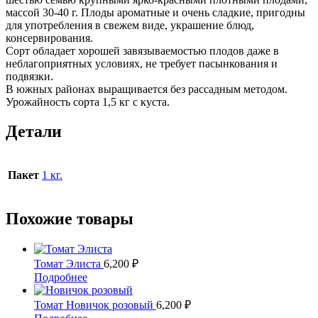
массой 30-40 г. Плоды ароматные и очень сладкие, пригодны
для употребления в свежем виде, украшение блюд,
консервирования.
Сорт обладает хорошей завязываемостью плодов даже в
неблагоприятных условиях, не требует пасынкования и
подвязки.
В южных районах выращивается без рассадным методом.
Урожайность сорта 1,5 кг с куста.
Детали
Пакет
1 кг.
Похожие товары
Томат Элиста
6,200
₽
Этот
Подробнее
товар
имеет
Томат Новичок розовый
6,200
₽
несколько
Этот