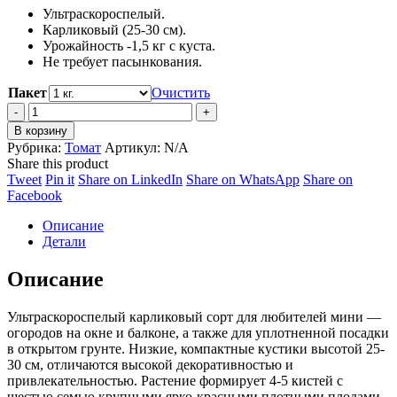
Ультраскороспелый.
Карликовый (25-30 см).
Урожайность -1,5 кг с куста.
Не требует пасынкования.
Пакет
Очистить
Томат
Балконное
В корзину
чудо
Рубрика:
Томат
Артикул:
N/A
красное
Share this product
quantity
Share
Share
Share
Share
Tweet
Pin it
Share on LinkedIn
Share on WhatsApp
Share on
on
Share
on
on
on
Facebook
Twitter
on
Pinterest
LinkedIn
WhatsApp
Описание
Facebook
Детали
Описание
Ультраскороспелый карликовый сорт для любителей мини —
огородов на окне и балконе, а также для уплотненной посадки
в открытом грунте. Низкие, компактные кустики высотой 25-
30 см, отличаются высокой декоративностью и
привлекательностью. Растение формирует 4-5 кистей с
шестью семью крупными ярко-красными плотными плодами,