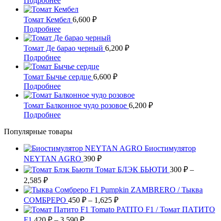
Подробнее
вариаций.
товар
Опции
имеет
Томат Кембел
6,600
₽
можно
несколько
Этот
Подробнее
выбрать
вариаций.
товар
на
Опции
имеет
Томат Де барао черный
6,200
₽
странице
можно
несколько
Этот
Подробнее
товара.
выбрать
вариаций.
товар
на
Опции
имеет
Томат Бычье сердце
6,600
₽
странице
можно
несколько
Этот
Подробнее
товара.
выбрать
вариаций.
товар
на
Опции
имеет
Томат Балконное чудо розовое
6,200
₽
странице
можно
несколько
Этот
Подробнее
товара.
выбрать
вариаций.
товар
на
Опции
Популярные товары
имеет
странице
можно
несколько
товара.
выбрать
Биостимулятор
вариаций.
на
NEYTAN AGRO
Опции
390
₽
странице
можно
Томат БЛЭК БЬЮТИ
300
₽
–
товара.
выбрать
Диапазон
2,585
₽
на
цен:
Pumpkin ZAMBRERO / Тыква
странице
300 ₽
Диапазон
СОМБРЕРО
450
₽
–
1,625
₽
товара.
–
цен:
Tomato PATITO F1 / Томат ПАТИТО
2,585 ₽
450 ₽
Диапазон
F1
420
₽
–
3,590
₽