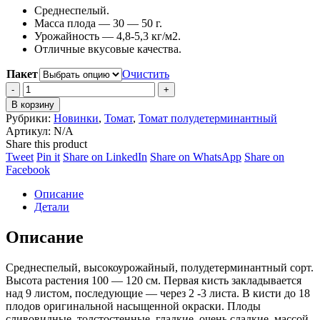
Среднеспелый.
280 ₽
Масса плода — 30 — 50 г.
–
Урожайность — 4,8-5,3 кг/м2.
3,500 ₽
Отличные вкусовые качества.
Пакет
Очистить
Томат
Черный
В корзину
мавр
Рубрики:
Новинки
,
Томат
,
Томат полудетерминантный
quantity
Артикул:
N/A
Share this product
Share
Share
Share
Share
Tweet
Pin it
Share on LinkedIn
Share on WhatsApp
Share on
on
Share
on
on
on
Facebook
Twitter
on
Pinterest
LinkedIn
WhatsApp
Описание
Facebook
Детали
Описание
Среднеспелый, высокоурожайный, полудетерминантный сорт.
Высота растения 100 — 120 см. Первая кисть закладывается
над 9 листом, последующие — через 2 -3 листа. В кисти до 18
плодов оригинальной насыщенной окраски. Плоды
сливовидные, толстостенные, гладкие, очень сладкие, массой