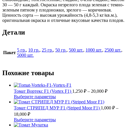
30 — 50 г каждый. Окраска незрелого плода зеленая с темно-
зеленым пятном у плодоножки, зрелого — коричневая.
Ценность сорта — высокая урожайность (4,8-5,3 кг/кв.м.),
оригинальная окраска и отличные вкусовые качества плодов.
Детали
5 гр.
,
10 гр.
,
25 гр.
,
50 гр.
,
500 шт.
,
1000 шт.
,
2500 шт.
,
Пакет
5000 шт.
Похожие товары
Диапазон
Томат Вортекс F1 (Vortex F1)
1,250
₽
–
20,000
₽
цен:
Этот
Выберите параметры
1,250 ₽
товар
имеет
–
Томат СТРИПЕД МУР F1 (Striped Moor F1)
1,000
₽
–
несколько
20,000 ₽
Диапазон
18,000
₽
вариаций.
цен:
Этот
Выберите параметры
Опции
1,000 ₽
товар
можно