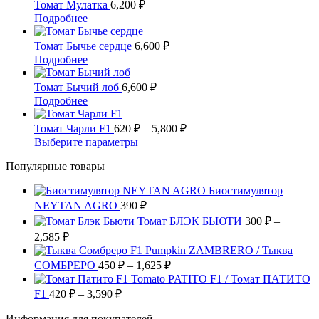
–
имеет
Томат Мулатка
6,200
₽
выбрать
несколько
18,000 ₽
Этот
Подробнее
на
вариаций.
товар
странице
Опции
имеет
Томат Бычье сердце
6,600
₽
товара.
можно
несколько
Этот
Подробнее
выбрать
вариаций.
товар
на
Опции
имеет
Томат Бычий лоб
6,600
₽
странице
можно
несколько
Этот
Подробнее
товара.
выбрать
вариаций.
товар
на
Опции
имеет
Диапазон
Томат Чарли F1
620
₽
–
5,800
₽
странице
можно
несколько
цен:
Этот
Выберите параметры
товара.
выбрать
вариаций.
620 ₽
товар
на
Опции
Популярные товары
имеет
–
странице
можно
несколько
5,800 ₽
товара.
выбрать
Биостимулятор
вариаций.
на
NEYTAN AGRO
390
Опции
₽
странице
можно
Томат БЛЭК БЬЮТИ
300
₽
–
товара.
выбрать
Диапазон
2,585
₽
на
цен:
Pumpkin ZAMBRERO / Тыква
странице
300 ₽
Диапазон
СОМБРЕРО
450
₽
–
1,625
₽
товара.
–
цен:
Tomato PATITO F1 / Томат ПАТИТО
2,585 ₽
450 ₽
Диапазон
F1
420
₽
–
3,590
₽
цен:
–
Информация для покупателей
420 ₽
1,625 ₽