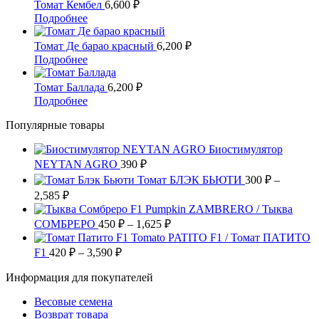
имеет
–
Томат Кембел
6,600
₽
странице
можно
несколько
3,500 ₽
Этот
Подробнее
товара.
выбрать
вариаций.
товар
на
Опции
имеет
Томат Де барао красный
6,200
₽
странице
можно
несколько
Этот
Подробнее
товара.
выбрать
вариаций.
товар
на
Опции
имеет
Томат Баллада
6,200
₽
странице
можно
несколько
Этот
Подробнее
товара.
выбрать
вариаций.
товар
на
Опции
Популярные товары
имеет
странице
можно
несколько
товара.
выбрать
Биостимулятор
вариаций.
на
NEYTAN AGRO
Опции
390
₽
странице
можно
Томат БЛЭК БЬЮТИ
300
₽
–
товара.
выбрать
Диапазон
2,585
₽
на
цен:
Pumpkin ZAMBRERO / Тыква
странице
300 ₽
Диапазон
СОМБРЕРО
450
₽
–
1,625
₽
товара.
–
цен:
Tomato PATITO F1 / Томат ПАТИТО
2,585 ₽
450 ₽
Диапазон
F1
420
₽
–
3,590
₽
цен:
–
Информация для покупателей
420 ₽
1,625 ₽
–
Весовые семена
3,590 ₽
Возврат товара