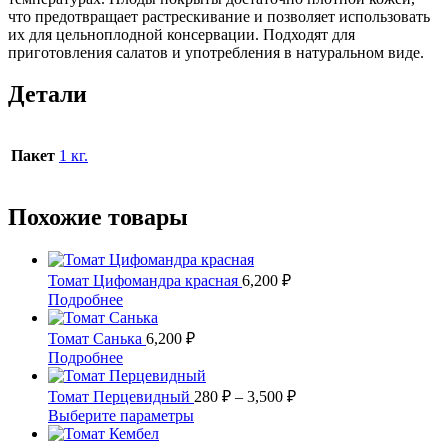
что предотвращает растрескивание и позволяет использовать
их для цельноплодной консервации. Подходят для
приготовления салатов и употребления в натуральном виде.
Детали
Пакет
1 кг.
Похожие товары
Томат Цифомандра красная
6,200
₽
Этот
Подробнее
товар
имеет
Томат Санька
6,200
₽
несколько
Этот
Подробнее
вариаций.
товар
Опции
имеет
Диапазон
Томат Перцевидный
280
₽
–
3,500
₽
можно
несколько
цен:
Этот
Выберите параметры
выбрать
вариаций.
280 ₽
товар
на
Опции