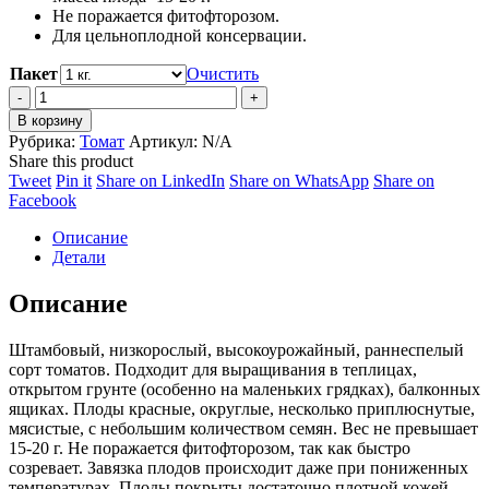
Не поражается фитофторозом.
Для цельноплодной консервации.
Пакет
Очистить
Томат
Красная
В корзину
шапочка
Рубрика:
Томат
Артикул:
N/A
quantity
Share this product
Share
Share
Share
Share
Tweet
Pin it
Share on LinkedIn
Share on WhatsApp
Share on
on
Share
on
on
on
Facebook
Twitter
on
Pinterest
LinkedIn
WhatsApp
Описание
Facebook
Детали
Описание
Штамбовый, низкорослый, высокоурожайный, раннеспелый
сорт томатов. Подходит для выращивания в теплицах,
открытом грунте (особенно на маленьких грядках), балконных
ящиках. Плоды красные, округлые, несколько приплюснутые,
мясистые, с небольшим количеством семян. Вес не превышает
15-20 г. Не поражается фитофторозом, так как быстро
созревает. Завязка плодов происходит даже при пониженных
температурах. Плоды покрыты достаточно плотной кожей,