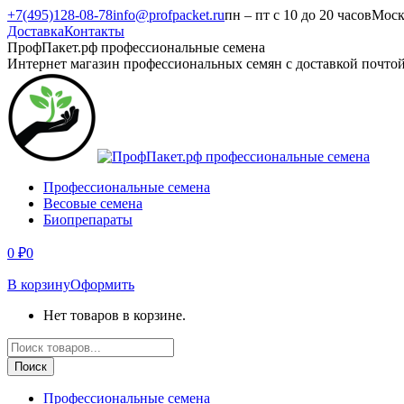
Перейти
+7(495)128-08-78
info@profpacket.ru
пн – пт с 10 до 20 часов
Моск
к
Доставка
Контакты
содержанию
Facebook
Одноклассники
Instagram
Вконтакте
Viber
Whatsapp
ПрофПакет.рф профессиональные семена
page
page
page
page
page
page
Интернет магазин профессиональных семян с доставкой почто
opens
opens
opens
opens
opens
opens
in
in
in
in
in
in
new
new
new
new
new
new
window
window
window
window
window
window
Профессиональные семена
Весовые семена
Биопрепараты
0
₽
0
В корзину
Оформить
Нет товаров в корзине.
Поиск
товаров
Поиск
Профессиональные семена