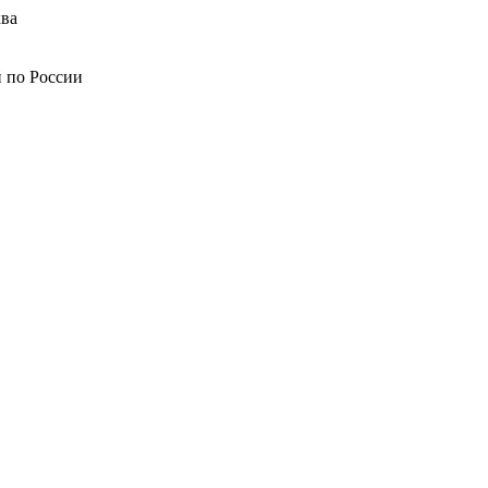
ва
й по России