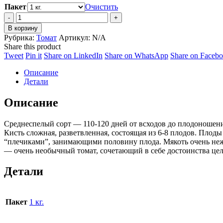
Пакет
Очистить
Томат
Красный
В корзину
уголь
Рубрика:
Томат
Артикул:
N/A
quantity
Share this product
Share
Share
Share
Share
Tweet
Pin it
Share on LinkedIn
Share on WhatsApp
Share on Faceb
on
on
on
on
Описание
Twitter
Pinterest
LinkedIn
WhatsApp
Детали
Описание
Среднеспелый сорт — 110-120 дней от всходов до плодоноше
Кисть сложная, разветвленная, состоящая из 6-8 плодов. Плод
“плечиками”, занимающими половину плода. Мякоть очень нежн
— очень необычный томат, сочетающий в себе достоинства це
Детали
Пакет
1 кг.