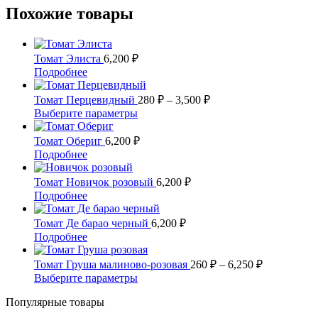
Похожие товары
Томат Элиста
6,200
₽
Этот
Подробнее
товар
имеет
Диапазон
Томат Перцевидный
280
₽
–
3,500
₽
несколько
цен:
Этот
Выберите параметры
вариаций.
280 ₽
товар
Опции
имеет
–
Томат Обериг
6,200
₽
можно
несколько
3,500 ₽
Этот
Подробнее
выбрать
вариаций.
товар
на
Опции
имеет
Томат Новичок розовый
6,200
₽
странице
можно
несколько
Этот
Подробнее
товара.
выбрать
вариаций.
товар
на
Опции
имеет
Томат Де барао черный
6,200
₽
странице
можно
несколько
Этот
Подробнее
товара.
выбрать
вариаций.
товар
на
Опции
имеет
Диапазон
Томат Груша малиново-розовая
260
₽
–
6,250
₽
странице
можно
несколько
цен:
Этот
Выберите параметры
товара.
выбрать
вариаций.
260 ₽
товар
на
Опции
Популярные товары
имеет
–
странице
можно
несколько
6,250 ₽