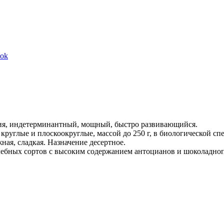
Share
ook
on
Facebook
ния, индетерминантный, мощный, быстро развивающийся.
ы круглые и плоскоокруглые, массой до 250 г, в биологической
ая, сладкая. Назначение десертное.
лебных сортов с высоким содержанием антоцианов и шоколадно