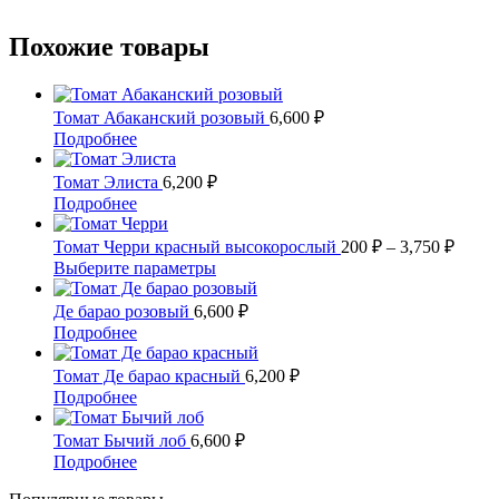
Похожие товары
Томат Абаканский розовый
6,600
₽
Этот
Подробнее
товар
имеет
Томат Элиста
6,200
₽
несколько
Этот
Подробнее
вариаций.
товар
Опции
имеет
Диап
Томат Черри красный высокорослый
200
₽
–
3,750
₽
можно
несколько
цен:
Этот
Выберите параметры
выбрать
вариаций.
200 ₽
товар
на
Опции
имеет
–
Де барао розовый
6,600
₽
странице
можно
несколько
3,750
Этот
Подробнее
товара.
выбрать
вариаций.
товар
на
Опции
имеет
Томат Де барао красный
6,200
₽
странице
можно
несколько
Этот
Подробнее
товара.
выбрать
вариаций.
товар
на
Опции
имеет
Томат Бычий лоб
6,600
₽
странице
можно
несколько
Этот
Подробнее
товара.
выбрать
вариаций.
товар
на
Опции