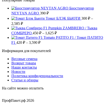
Популярные товары
имеет
странице
можно
несколько
товара.
выбрать
Биостимулятор
вариаций.
на
NEYTAN AGRO
Опции
390
₽
странице
можно
Томат БЛЭК БЬЮТИ
300
₽
–
товара.
выбрать
Диапазон
2,585
₽
на
цен:
Pumpkin ZAMBRERO / Тыква
странице
300 ₽
Диапазон
СОМБРЕРО
450
₽
–
1,625
₽
товара.
–
цен:
Tomato PATITO F1 / Томат ПАТИТО
2,585 ₽
450 ₽
Диапазон
F1
420
₽
–
3,590
₽
цен:
–
Информация для покупателей
420 ₽
1,625 ₽
–
Весовые семена
3,590 ₽
Возврат товара
Наши контакты
Новости
Политика конфиденциальности
Статьи и обзоры
На сайте можно оплатить
ПрофПакет.рф 2026