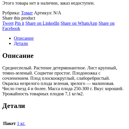
Этого товара нет в наличии, заказ недоступен.
Рубрика:
Томат
Артикул:
N/A
Share this product
Share
Share
Share
Share
Tweet
Pin it
Share on LinkedIn
Share on WhatsApp
Share on
on
Share
on
on
on
Facebook
Twitter
on
Pinterest
LinkedIn
WhatsApp
Описание
Facebook
Детали
Описание
Среднеспелый. Растение детерминантное. Лист крупный,
темно-зеленый. Соцветие простое. Плодоножка с
сочленением. Плод плоскоокруглый, слаборебристый.
Окраска незрелого плода зеленая, зрелого — малиновая.
Число гнезд 4 и более. Масса плода 250-300 г. Вкус хороший.
Урожайность товарных плодов 7,1 кг/м2.
Детали
Пакет
1 кг.