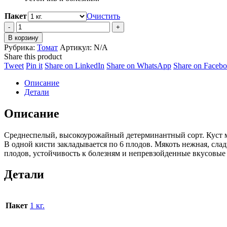
Пакет
Очистить
Томат
Вернисаж
В корзину
quantity
Рубрика:
Томат
Артикул:
N/A
Share this product
Share
Share
Share
Share
Tweet
Pin it
Share on LinkedIn
Share on WhatsApp
Share on Faceb
on
on
on
on
Описание
Twitter
Pinterest
LinkedIn
WhatsApp
Детали
Описание
Среднеспелый, высокоурожайный детерминантный сорт. Куст мо
В одной кисти закладывается по 6 плодов. Мякоть нежная, слад
плодов, устойчивость к болезням и непревзойденные вкусовые 
Детали
Пакет
1 кг.