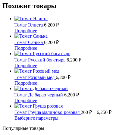
Похожие товары
Томат Элиста
6,200
₽
Этот
Подробнее
товар
имеет
Томат Санька
6,200
₽
несколько
Этот
Подробнее
вариаций.
товар
Опции
имеет
Томат Русский богатырь
6,200
₽
можно
несколько
Этот
Подробнее
выбрать
вариаций.
товар
на
Опции
имеет
Томат Розовый мед
6,200
₽
странице
можно
несколько
Этот
Подробнее
товара.
выбрать
вариаций.
товар
на
Опции
имеет
Томат Де барао черный
6,200
₽
странице
можно
несколько
Этот
Подробнее
товара.
выбрать
вариаций.
товар
на
Опции
имеет
Диапазон
Томат Груша малиново-розовая
260
₽
–
6,250
₽
странице
можно
несколько
цен:
Этот
Выберите параметры
товара.
выбрать
вариаций.
260 ₽
товар
на
Опции
Популярные товары
имеет
–
странице
можно
несколько
6,250 ₽