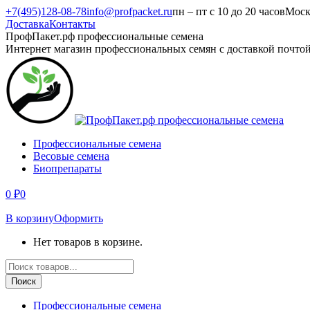
Перейти
+7(495)128-08-78
info@profpacket.ru
пн – пт с 10 до 20 часов
Моск
к
Доставка
Контакты
содержанию
Facebook
Одноклассники
Instagram
Вконтакте
Viber
Whatsapp
ПрофПакет.рф профессиональные семена
page
page
page
page
page
page
Интернет магазин профессиональных семян с доставкой почто
opens
opens
opens
opens
opens
opens
in
in
in
in
in
in
new
new
new
new
new
new
window
window
window
window
window
window
Профессиональные семена
Весовые семена
Биопрепараты
0
₽
0
В корзину
Оформить
Нет товаров в корзине.
Поиск
товаров
Поиск
Профессиональные семена