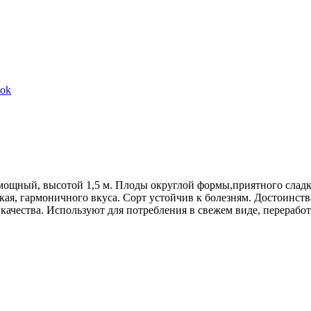
Share
ook
on
Facebook
щный, высотой 1,5 м. Плоды округлой формы,приятного сладкого
кая, гармоничного вкуса. Сорт устойчив к болезням. Достоинств
качества. Используют для потребления в свежем виде, переработ