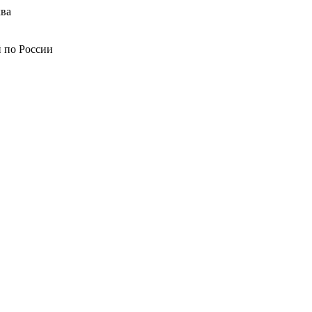
ва
й по России