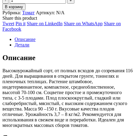
Волгоградский
В корзину
5/95
Рубрика:
Томат
Артикул:
N/A
quantity
Share this product
Share
Share
Share
Share
Tweet
Pin it
Share on LinkedIn
Share on WhatsApp
Share on
on
Share
on
on
on
Facebook
Twitter
on
Pinterest
LinkedIn
WhatsApp
Описание
Facebook
Детали
Описание
Высокоурожайный сорт, от полных всходов до созревания 116
дней. Для выращивания в открытом грунте, тоннелях и
пленочных теплицах. Растение штамбовое,
индетерминантное, компактное, среднеоблиственное,
высотой 70-100 см. Соцветие простое и промежуточного
типа, с 3-5 плодами. Плод плоскоокруглый, гладкий или
слаборебристый, мясистый, с высоким содержанием сухого
вещества. Масса 90 –150 г. Вкусовые качества плодов
отличные. Урожайность 3,7 – 8 кг/м2. Рекомендуется для
использования в свежем виде и переработки. Идеален для
многократных массовых сборов томатов.