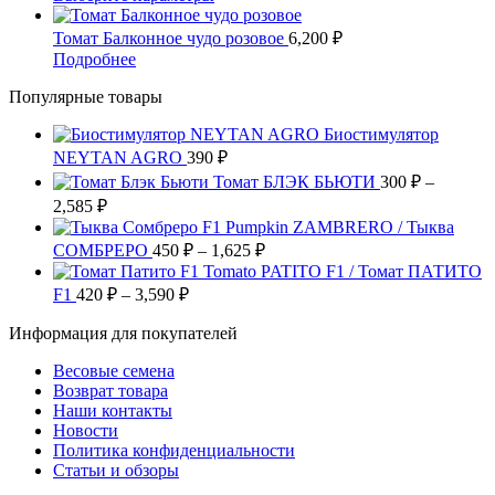
товара.
выбрать
вариаций.
260 ₽
товар
на
Опции
имеет
–
Томат Балконное чудо розовое
6,200
₽
странице
можно
несколько
6,250 ₽
Этот
Подробнее
товара.
выбрать
вариаций.
товар
на
Опции
Популярные товары
имеет
странице
можно
несколько
товара.
выбрать
Биостимулятор
вариаций.
на
NEYTAN AGRO
Опции
390
₽
странице
можно
Томат БЛЭК БЬЮТИ
300
₽
–
товара.
выбрать
Диапазон
2,585
₽
на
цен:
Pumpkin ZAMBRERO / Тыква
странице
300 ₽
Диапазон
СОМБРЕРО
450
₽
–
1,625
₽
товара.
–
цен:
Tomato PATITO F1 / Томат ПАТИТО
2,585 ₽
450 ₽
Диапазон
F1
420
₽
–
3,590
₽
цен:
–
Информация для покупателей
420 ₽
1,625 ₽
–
Весовые семена
3,590 ₽
Возврат товара
Наши контакты
Новости
Политика конфиденциальности
Статьи и обзоры