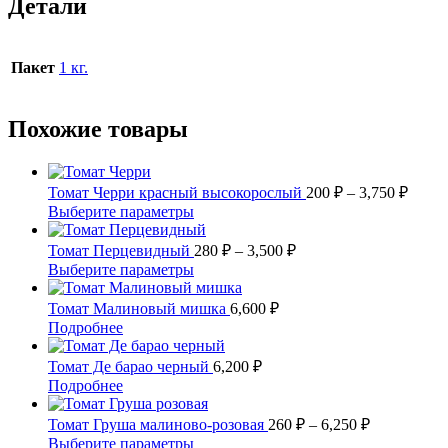
Детали
Пакет
1 кг.
Похожие товары
Диап
Томат Черри красный высокорослый
200
₽
–
3,750
₽
цен:
Этот
Выберите параметры
200 ₽
товар
имеет
Диапазон
–
Томат Перцевидный
280
₽
–
3,500
₽
несколько
цен:
3,750
Этот
Выберите параметры
вариаций.
280 ₽
товар
Опции
имеет
–
Томат Малиновый мишка
6,600
₽
можно
несколько
3,500 ₽
Этот
Подробнее
выбрать
вариаций.
товар
на
Опции
имеет
Томат Де барао черный
6,200
₽
странице
можно
несколько
Этот
Подробнее
товара.
выбрать
вариаций.
товар
на
Опции
имеет
Диапазон
Томат Груша малиново-розовая
260
₽
–
6,250
₽
странице
можно
несколько
цен:
Этот
Выберите параметры