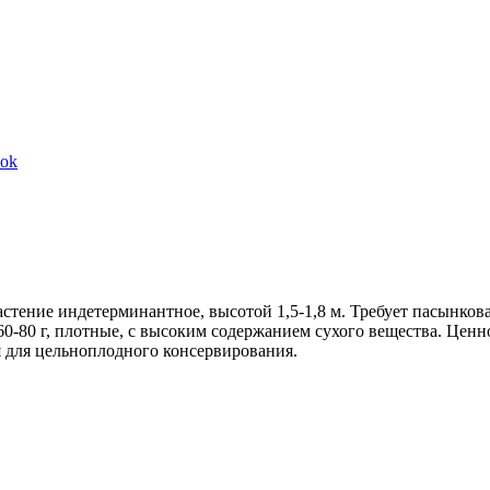
Share
ook
on
Facebook
астение индетерминантное, высотой 1,5-1,8 м. Требует пасынков
0-80 г, плотные, с высоким содержанием сухого вещества. Ценн
я для цельноплодного консервирования.