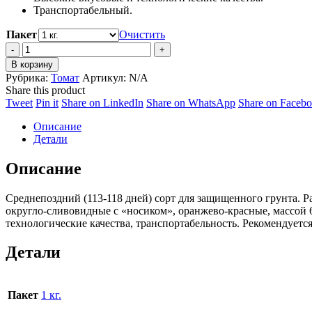
Транспортабельный.
Пакет
Очистить
Томат
Юбилейный
В корзину
Тарасенко
Рубрика:
Томат
Артикул:
N/A
quantity
Share this product
Share
Share
Share
Share
Tweet
Pin it
Share on LinkedIn
Share on WhatsApp
Share on Faceb
on
on
on
on
Описание
Twitter
Pinterest
LinkedIn
WhatsApp
Детали
Описание
Среднепоздний (113-118 дней) сорт для защищенного грунта. Р
округло-сливовидные с «носиком», оранжево-красные, массой 6
технологические качества, транспортабельность. Рекомендуетс
Детали
Пакет
1 кг.