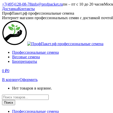
Перейти
+7(495)128-08-78
info@profpacket.ru
пн – пт с 10 до 20 часов
Моск
к
Доставка
Контакты
содержанию
Facebook
Одноклассники
Instagram
Вконтакте
Viber
Whatsapp
ПрофПакет.рф профессиональные семена
page
page
page
page
page
page
Интернет магазин профессиональных семян с доставкой почто
opens
opens
opens
opens
opens
opens
in
in
in
in
in
in
new
new
new
new
new
new
window
window
window
window
window
window
Профессиональные семена
Весовые семена
Биопрепараты
0
₽
0
В корзину
Оформить
Нет товаров в корзине.
Поиск
товаров
Поиск
Профессиональные семена