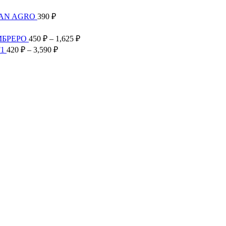
TAN AGRO
390
₽
Диапазон
цен:
Диапазон
МБРЕРО
450
₽
–
1,625
₽
300 ₽
цен:
Диапазон
F1
420
₽
–
3,590
₽
–
450 ₽
цен:
2,585 ₽
–
420 ₽
1,625 ₽
–
3,590 ₽