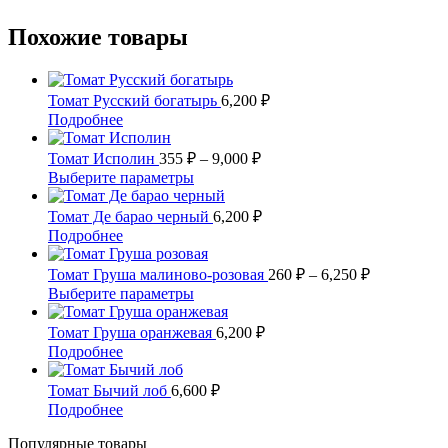
Похожие товары
Томат Русский богатырь
6,200
₽
Этот
Подробнее
товар
имеет
Диапазон
Томат Исполин
355
₽
–
9,000
₽
несколько
цен:
Этот
Выберите параметры
вариаций.
355 ₽
товар
Опции
имеет
–
Томат Де барао черный
6,200
₽
можно
несколько
9,000 ₽
Этот
Подробнее
выбрать
вариаций.
товар
на
Опции
имеет
Диапазон
Томат Груша малиново-розовая
260
₽
–
6,250
₽
странице
можно
несколько
цен:
Этот
Выберите параметры
товара.
выбрать
вариаций.
260 ₽
товар
на
Опции
имеет
–
Томат Груша оранжевая
6,200
₽
странице
можно
несколько
6,250 ₽
Этот
Подробнее
товара.
выбрать
вариаций.
товар
на
Опции
имеет
Томат Бычий лоб
6,600
₽
странице
можно
несколько
Этот
Подробнее
товара.
выбрать
вариаций.
товар
на
Опции
Популярные товары
имеет