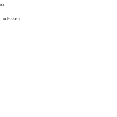
ва
й по России