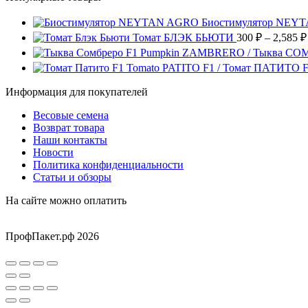
странице
можно
несколько
товара.
выбрать
вариаций.
Биостимулятор NEY
на
Опции
Томат БЛЭК БЬЮТИ
300
₽
–
2,585
₽
странице
можно
Pumpkin ZAMBRERO / Тыква СО
товара.
выбрать
Tomato PATITO F1 / Томат ПАТИТО 
на
странице
Информация для покупателей
товара.
Весовые семена
Возврат товара
Наши контакты
Новости
Политика конфиденциальности
Статьи и обзоры
На сайте можно оплатить
ПрофПакет.рф 2026
Вверх