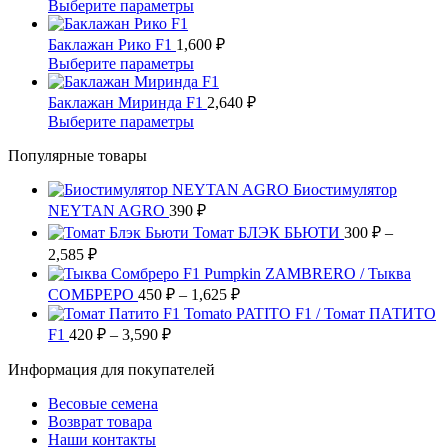
несколько
цен:
Этот
Выберите параметры
товара.
выбрать
вариаций.
300 ₽
товар
на
Опции
имеет
–
Баклажан Рико F1
1,600
₽
странице
можно
несколько
1,590 ₽
Этот
Выберите параметры
товара.
выбрать
вариаций.
товар
на
Опции
имеет
Баклажан Миринда F1
2,640
₽
странице
можно
несколько
Этот
Выберите параметры
товара.
выбрать
вариаций.
товар
на
Опции
Популярные товары
имеет
странице
можно
несколько
товара.
выбрать
Биостимулятор
вариаций.
на
NEYTAN AGRO
390
Опции
₽
странице
можно
Томат БЛЭК БЬЮТИ
300
₽
–
товара.
выбрать
Диапазон
2,585
₽
на
цен:
Pumpkin ZAMBRERO / Тыква
странице
300 ₽
Диапазон
СОМБРЕРО
450
₽
–
1,625
₽
товара.
–
цен:
Tomato PATITO F1 / Томат ПАТИТО
2,585 ₽
450 ₽
Диапазон
F1
420
₽
–
3,590
₽
цен:
–
Информация для покупателей
420 ₽
1,625 ₽
–
Весовые семена
3,590 ₽
Возврат товара
Наши контакты