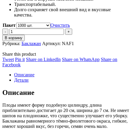
Транспортабельный.
Долго сохраняет свой внешний вид и вкусовые
качества.
Пакет
Очистить
Баклажан
Нарвал
В корзину
F1
Рубрика:
Баклажан
Артикул:
NAF1
quantity
Share this product
Share
Share
Share
Share
Tweet
Pin it
Share on LinkedIn
Share on WhatsApp
Share on
on
Share
on
on
on
Facebook
Twitter
on
Pinterest
LinkedIn
WhatsApp
Описание
Facebook
Детали
Описание
Плоды имеют форму подобную цилиндру, длина
приблизительно достигает до 20 см, ширина до 7 см. Не имеет
шипов на плодоножке, что существенно улучшает его уборку.
Баклажаны равномерного тёмно-фиолетового окраса, гибкие,
имеют хороший вкус, без горечи, семян очень мало.