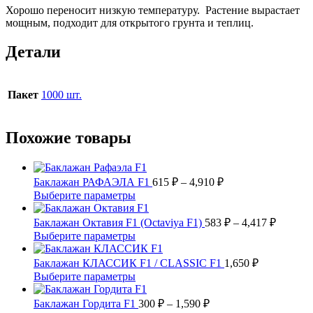
Хорошо переносит низкую температуру. Растение вырастает
мощным, подходит для открытого грунта и теплиц.
Детали
Пакет
1000 шт.
Похожие товары
Диапазон
Баклажан РАФАЭЛА F1
615
₽
–
4,910
₽
цен:
Этот
Выберите параметры
615 ₽
товар
имеет
–
Диапаз
Баклажан Октавия F1 (Octaviya F1)
583
₽
–
4,417
₽
несколько
цен:
4,910 ₽
Этот
Выберите параметры
вариаций.
583 ₽
товар
Опции
имеет
–
Баклажан КЛАССИК F1 / CLASSIC F1
1,650
₽
можно
несколько
4,417 ₽
Этот
Выберите параметры
выбрать
вариаций.
товар
на
Опции
имеет
Диапазон
Баклажан Гордита F1
300
₽
–
1,590
₽
странице
можно