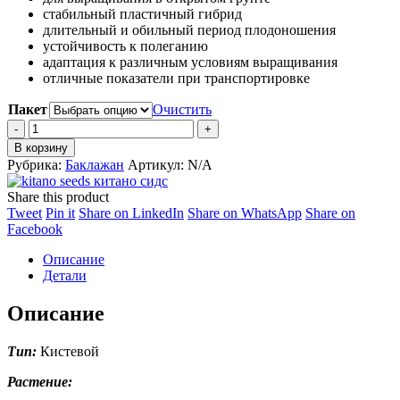
стабильный пластичный гибрид
–
длительный и обильный период плодоношения
1,600 ₽
устойчивость к полеганию
адаптация к различным условиям выращивания
отличные показатели при транспортировке
Пакет
Очистить
Баклажан
ПРАДО
В корзину
F1
Рубрика:
Баклажан
Артикул:
N/A
(KS
/
Share this product
КС
Share
Share
Share
Share
Tweet
Pin it
Share on LinkedIn
Share on WhatsApp
Share on
27)
on
Share
on
on
on
Facebook
quantity
Twitter
on
Pinterest
LinkedIn
WhatsApp
Описание
Facebook
Детали
Описание
Тип:
Кистевой
Растение: