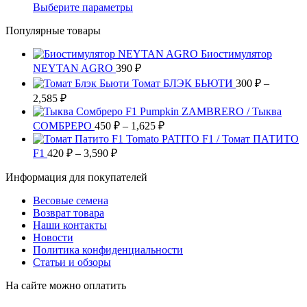
можно
несколько
цен:
22,910
Этот
Выберите параметры
товара.
выбрать
вариаций.
590 ₽
товар
на
Опции
Популярные товары
имеет
–
странице
можно
несколько
5,700 ₽
товара.
выбрать
Биостимулятор
вариаций.
на
NEYTAN AGRO
390
Опции
₽
странице
можно
Томат БЛЭК БЬЮТИ
300
₽
–
товара.
выбрать
Диапазон
2,585
₽
на
цен:
Pumpkin ZAMBRERO / Тыква
странице
300 ₽
Диапазон
СОМБРЕРО
450
₽
–
1,625
₽
товара.
–
цен:
Tomato PATITO F1 / Томат ПАТИТО
2,585 ₽
450 ₽
Диапазон
F1
420
₽
–
3,590
₽
цен:
–
Информация для покупателей
420 ₽
1,625 ₽
–
Весовые семена
3,590 ₽
Возврат товара
Наши контакты
Новости
Политика конфиденциальности
Статьи и обзоры
На сайте можно оплатить