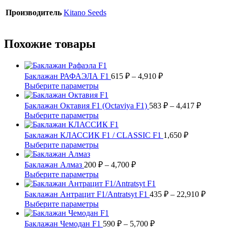
Производитель
Kitano Seeds
Похожие товары
Диапазон
Баклажан РАФАЭЛА F1
615
₽
–
4,910
₽
цен:
Этот
Выберите параметры
615 ₽
товар
имеет
–
Диапаз
Баклажан Октавия F1 (Octaviya F1)
583
₽
–
4,417
₽
несколько
цен:
4,910 ₽
Этот
Выберите параметры
вариаций.
583 ₽
товар
Опции
имеет
–
Баклажан КЛАССИК F1 / CLASSIC F1
1,650
₽
можно
несколько
4,417 ₽
Этот
Выберите параметры
выбрать
вариаций.
товар
на
Опции
имеет
Диапазон
Баклажан Алмаз
200
₽
–
4,700
₽
странице
можно
несколько
цен:
Этот
Выберите параметры
товара.
выбрать
вариаций.
200 ₽
товар
на
Опции
имеет
–
Диапа
Баклажан Антрацит F1/Antratsyt F1
435
₽
–
22,910
₽
странице
можно
несколько
цен:
4,700 ₽
Этот
Выберите параметры
товара.
выбрать
вариаций.
435 ₽
товар
на
Опции
имеет
Диапазон
–
Баклажан Чемодан F1
590
₽
–
5,700
₽
странице